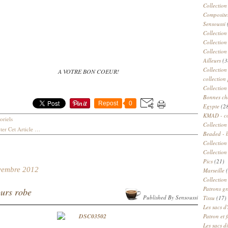
Collection
Compositeu
Sensoussi
Collection
Collection
Collection
Ailleurs
(3
Collection
A VOTRE BON COEUR!
collection 
Collection
Bonnes ch
Repost
0
Egypte
(2
KMAD - c
oriels
Collection
er Cet Article
…
Beaded - 
Collectio
Collection
Pics
(21)
vembre 2012
Marseille
(
Collection
Patrons gr
urs robe
Published By Sensoussi
Tissu
(17)
Les sacs d'
Patron et 
Les sacs d