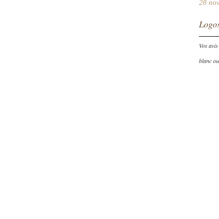
28 no
Logos
Vos avis
blanc ou