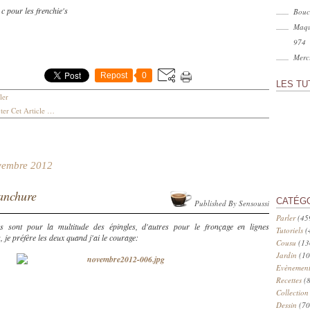
 c pour les frenchie's
Bouc
Maqu
974
Merci
Repost
0
LES TU
ler
er Cet Article
…
vembre 2012
nchure
CATÉG
Published By Sensoussi
Parler
(45
es sont pour la multitude des épingles, d'autres pour le fronçage en lignes
Tutoriels
(
, je préfère les deux quand j'ai le courage:
Cousu
(13
Jardin
(10
Evènement
Recettes
(8
Collection
Dessin
(70