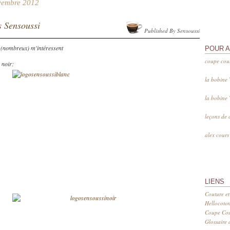
vembre 2012
 Sensoussi
Published By Sensoussi
 (nombreux) m'intéressent
POUR 
coupe cou
 noir:
la bobine
la bobine
leçons de 
alex cour
LIENS
Couture et
Hellocoto
Coupe Cout
Glossaire d