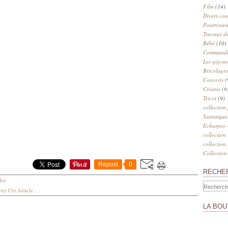
Film
(14)
Divers cou
Fournisseu
Travaux de
Bébé
(10)
Commander
Les gigote
Bricolages
Concerts
(
Croatie
(9
Tricot
(9)
collection
Statistique
Echarpes -
collection
collection
Collection
Repost
0
RECHE
ler
er Cet Article
…
LA BOU