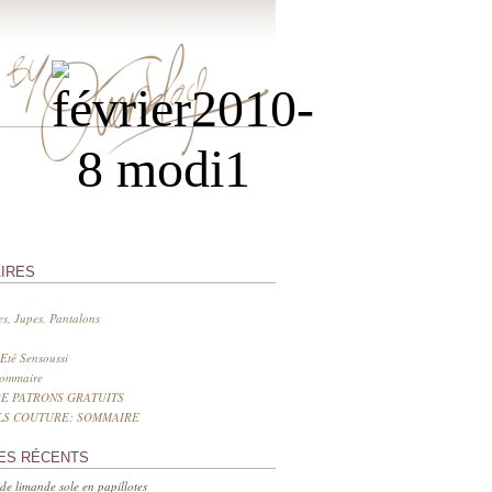
IRES
s, Jupes, Pantalons
Eté Sensoussi
sommaire
E PATRONS GRATUITS
LS COUTURE: SOMMAIRE
ES RÉCENTS
 de limande sole en papillotes