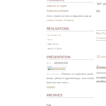
"lol!" ça
traduction en anglais
Flo
traduction en allemand
Cette création est mise à disposition sous un
contrat Creative Commons
RÉALISATIONS
Dans
Par
-
printemps, été
Comment
-
hiver
- bébé, divers
06 62 77 78 59
28 no
PRÉSENTATION
Blog
: SENSOUSSI
Emma
Description
: Création et confections mode
Certain
femme, plaisir et apprentissage; tout est fait
doublées
main par mes soins....
Contact
ARCHIVES
GA