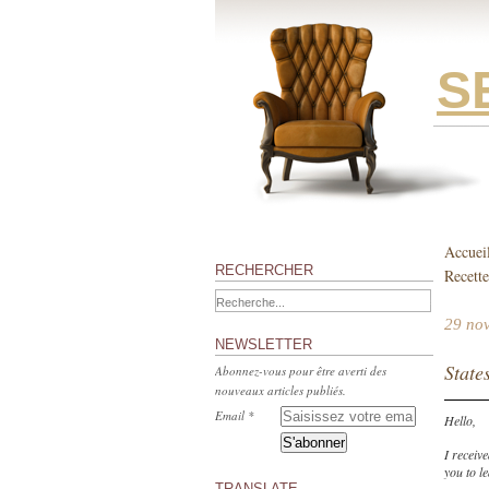
S
Accuei
RECHERCHER
Recette
29 no
NEWSLETTER
State
Abonnez-vous pour être averti des
nouveaux articles publiés.
Email
Hello,
I receiv
you to l
TRANSLATE