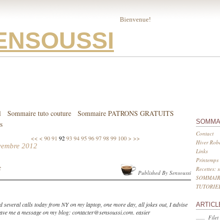
Bienvenue!
ENSOUSSI
l
Sommaire tuto couture
Sommaire PATRONS GRATUITS
SOMMA
s
Contact
10
20
30
40
50
60
70
80
200
<<
<
90
91
92
93
94
95
96
97
98
99
100
>
>>
Hiver Robe
vembre 2012
Links
Printemps 
s
Recettes: 
Published By Sensoussi
SOMMAIR
TUTORIE
ed several calls today from NY on my laptop, one more day, all jokes out, I advise
ARTICL
eave me a message on my blog: contacter@sensoussi.com. easier
Filet