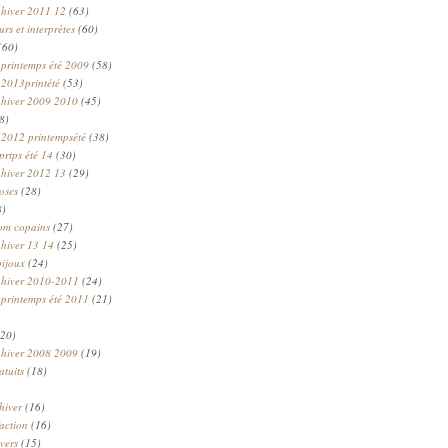
 hiver 2011 12
(63)
rs et interprètes
(60)
(60)
 printemps été 2009
(58)
 2013printété
(53)
 hiver 2009 2010
(45)
8)
 2012 printempsété
(38)
prtps été 14
(30)
 hiver 2012 13
(29)
oses
(28)
8)
om copains
(27)
 hiver 13 14
(25)
bijoux
(24)
n hiver 2010-2011
(24)
 printemps été 2011
(21)
20)
 hiver 2008 2009
(19)
atuits
(18)
hiver
(16)
faction
(16)
ivers
(15)