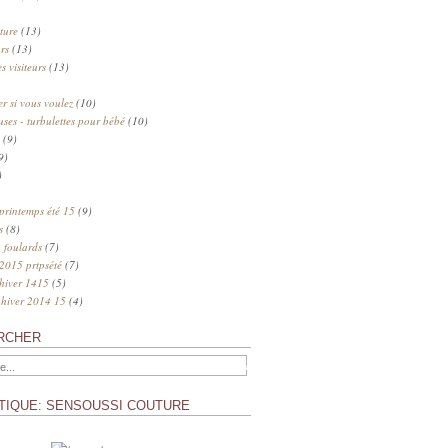
ture
(13)
rs
(13)
s visiteurs
(13)
 si vous voulez
(10)
uses - turbulettes pour bébé
(10)
(9)
9)
)
 printemps été 15
(9)
s
(8)
 foulards
(7)
 2015 prtpsété
(7)
 hiver 1415
(5)
 hiver 2014 15
(4)
RCHER
TIQUE: SENSOUSSI COUTURE