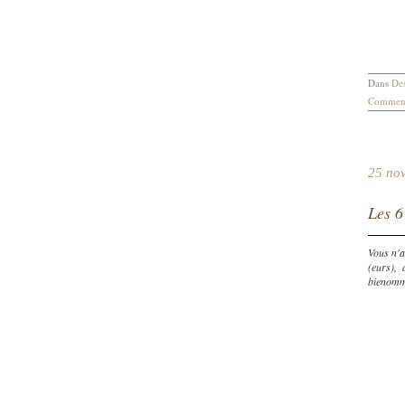
Dans
Des
Comment
25 no
Les 6
Vous n'a
(eurs),
bienom