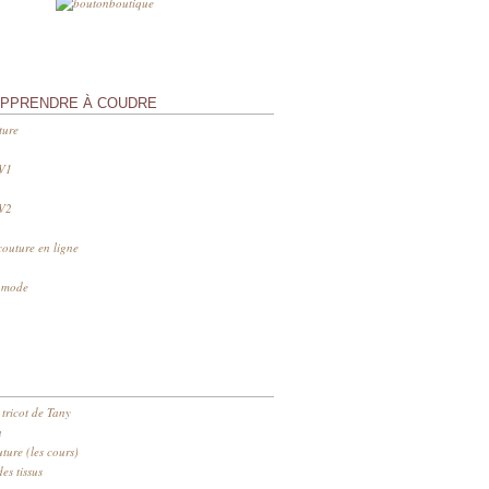
APPRENDRE À COUDRE
ture
 V1
 V2
couture en ligne
s mode
 tricot de Tany
n
ure (les cours)
es tissus