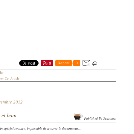
Repost
0
ler
er Cet Article
…
vembre 2012
 et bain
Published By Sensoussi
n spécial couture, impossible de trouver le dessinateur....