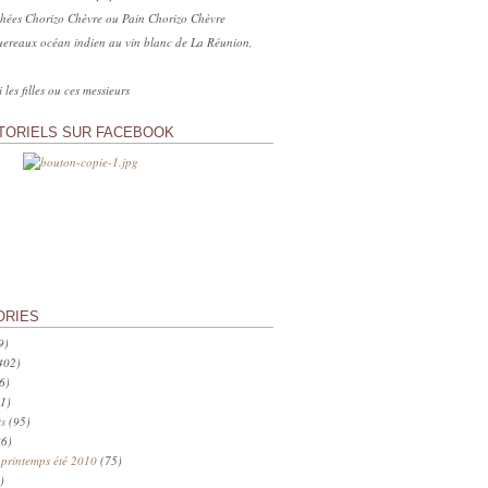
hées Chorizo Chèvre ou Pain Chorizo Chèvre
ereaux océan indien au vin blanc de La Réunion,
 les filles ou ces messieurs
TORIELS SUR FACEBOOK
ORIES
9)
402)
6)
1)
s
(95)
6)
 printemps été 2010
(75)
)