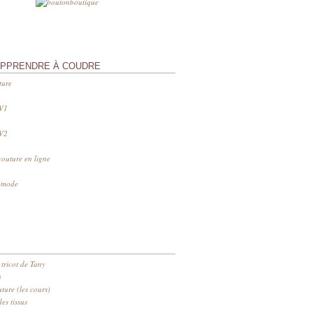
APPRENDRE À COUDRE
ture
 V1
 V2
couture en ligne
s mode
 tricot de Tany
n
ure (les cours)
es tissus