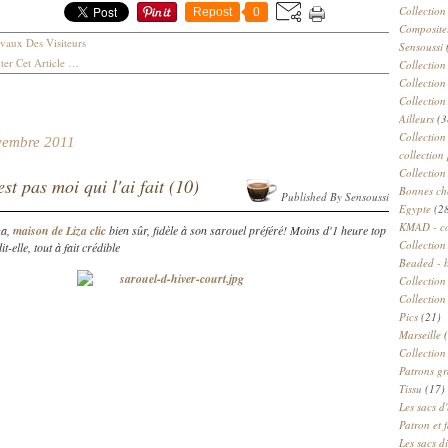
Collection
Repost
0
Compositeu
vaux Des Visiteurs
Sensoussi
er Cet Article
…
Collection
Collection
Collection
Ailleurs
(3
Collection
vembre 2011
collection 
Collection
est pas moi qui l'ai fait (10)
Bonnes ch
Published By Sensoussi
Egypte
(2
KMAD - c
za,
maison de Liza clic
bien sûr, fidèle à son sarouel préféré! Moins d'1 heure top
Collection
t-elle, tout à fait crédible
Beaded - 
Collectio
Collection
Pics
(21)
Marseille
(
Collection
Patrons gr
Tissu
(17)
Les sacs d'
Patron et 
Les sacs d