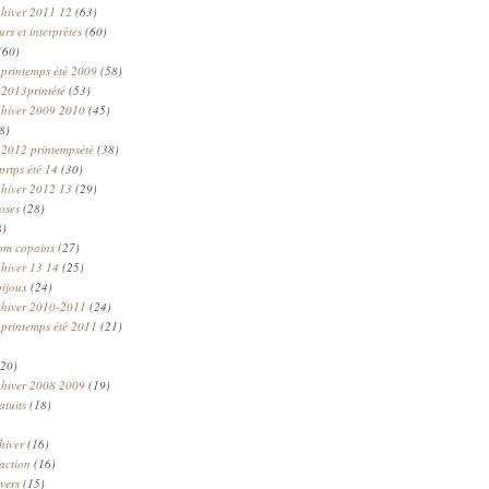
 hiver 2011 12
(63)
rs et interprètes
(60)
(60)
 printemps été 2009
(58)
 2013printété
(53)
 hiver 2009 2010
(45)
8)
 2012 printempsété
(38)
prtps été 14
(30)
 hiver 2012 13
(29)
oses
(28)
8)
om copains
(27)
 hiver 13 14
(25)
bijoux
(24)
n hiver 2010-2011
(24)
 printemps été 2011
(21)
20)
 hiver 2008 2009
(19)
atuits
(18)
hiver
(16)
faction
(16)
ivers
(15)