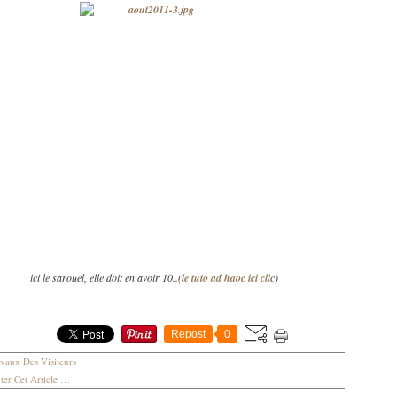
ici le sarouel, elle doit en avoir 10..(
le tuto ad haoc ici cli
c)
Repost
0
vaux Des Visiteurs
er Cet Article
…