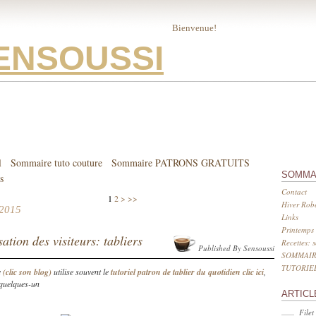
Bienvenue!
ENSOUSSI
l
Sommaire tuto couture
Sommaire PATRONS GRATUITS
SOMMA
s
Contact
1
2
>
>>
Hiver Robe
 2015
Links
Printemps 
sation des visiteurs: tabliers
Recettes: 
Published By Sensoussi
SOMMAIR
TUTORIE
e
(clic son blog)
utilise souvent le
tutoriel patron de tablier du quotidien clic ici
,
 quelques-un
ARTICL
Filet