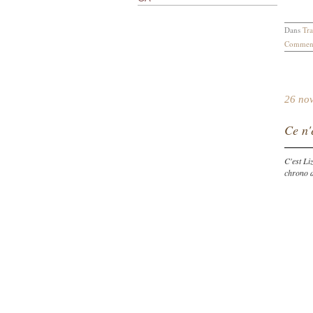
Dans
Tra
Comment
26 no
Ce n'
C'est Li
chrono di