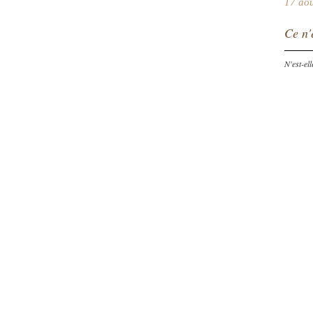
17 ao
Ce n'e
N'est-el