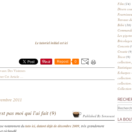
Film
(14)
Divers cou
Fournisseu
Travaux de
Bébé
(10)
Commander
Les gigote
Bricolages
Le tutoriel initial est ici
Concerts
(
Croatie
(9
Tricot
(9)
Repost
0
collection
Statistique
vaux Des Visiteurs
Echarpes -
er Cet Article
…
collection
collection
Collection
RECHE
vembre 2011
st pas moi qui l'ai fait (9)
Published By Sensoussi
LA BOU
base notamment du
tuto ici, datant déjà de décembre 2009
, très grandement
 et réchauffé