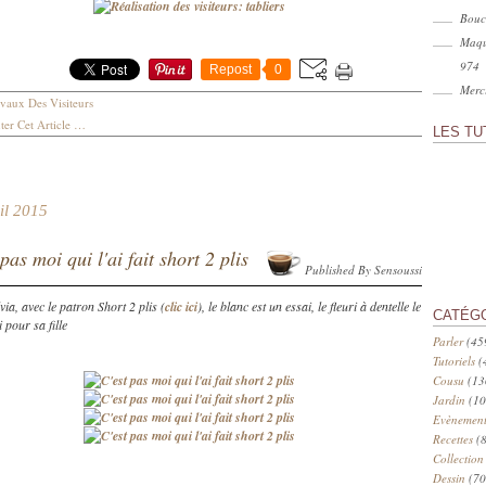
Bouc
Maqu
974
Repost
0
Merci
vaux Des Visiteurs
er Cet Article
…
LES TU
il 2015
pas moi qui l'ai fait short 2 plis
Published By Sensoussi
via, avec le patron Short 2 plis (
clic ici
), le blanc est un essai, le fleuri à dentelle le
CATÉG
i pour sa fille
Parler
(45
Tutoriels
(
Cousu
(13
Jardin
(10
Evènement
Recettes
(8
Collection
Dessin
(70