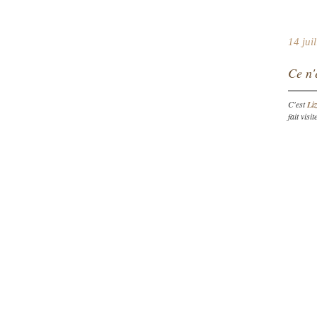
14 jui
Ce n'e
C'est
Liz
fait vis