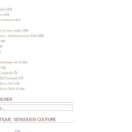
ture
(13)
rs
(13)
s visiteurs
(13)
 si vous voulez
(10)
uses - turbulettes pour bébé
(10)
(9)
9)
)
 printemps été 15
(9)
s
(8)
 foulards
(7)
 2015 prtpsété
(7)
 hiver 1415
(5)
 hiver 2014 15
(4)
RCHER
TIQUE: SENSOUSSI COUTURE