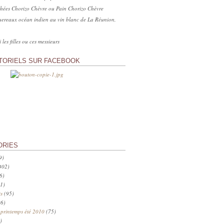
hées Chorizo Chèvre ou Pain Chorizo Chèvre
ereaux océan indien au vin blanc de La Réunion,
 les filles ou ces messieurs
TORIELS SUR FACEBOOK
ORIES
9)
402)
6)
1)
s
(95)
6)
 printemps été 2010
(75)
)