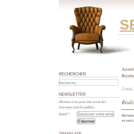
S
Accuei
RECHERCHER
Recette
3 mai
NEWSLETTER
Réali
Abonnez-vous pour être averti des
nouveaux articles publiés.
Email
Hermin
en voici
TRANSLATE