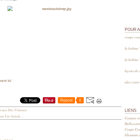
POUR 
coupe cou
la bobine
la bobine
leçons de 
rouvé ici
alex cour
Repost
0
vaux Des Visiteurs
LIENS
er Cet Article
…
Couture et
Hellocoto
Coupe Cout
Glossaire d