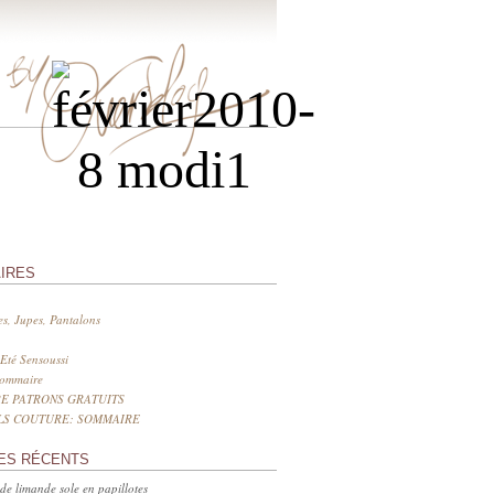
IRES
s, Jupes, Pantalons
Eté Sensoussi
sommaire
E PATRONS GRATUITS
LS COUTURE: SOMMAIRE
ES RÉCENTS
 de limande sole en papillotes