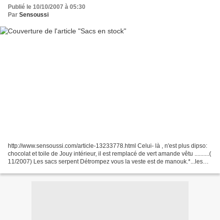
Publié le 10/10/2007 à 05:30
Par
Sensoussi
http://www.sensoussi.com/article-13233778.html Celui- là , n'est plus dipso:
chocolat et toile de Jouy intérieur, il est remplacé de vert amande vêtu ..........(
11/2007) Les sacs serpent Détrompez vous la veste est de manouk.*...les
sacs maison pur souche...