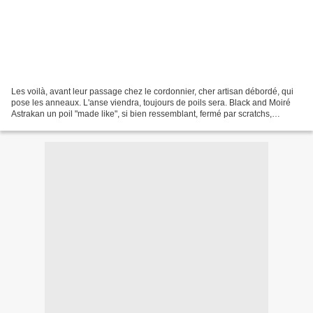
Les voilà, avant leur passage chez le cordonnier, cher artisan débordé, qui
pose les anneaux. L'anse viendra, toujours de poils sera. Black and Moiré
Astrakan un poil "made like", si bien ressemblant, fermé par scratchs,
fonctionnels and usefull voici,...