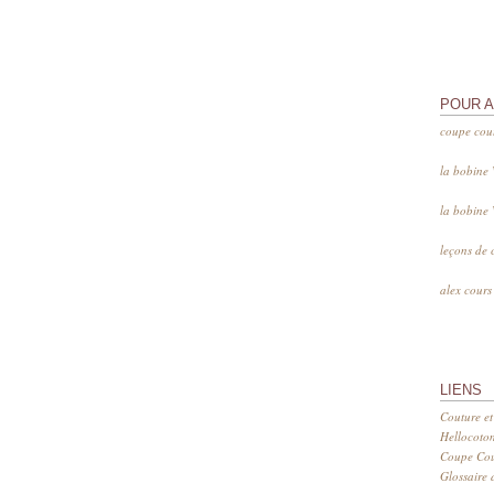
POUR 
coupe cou
la bobine
la bobine
leçons de 
alex cour
LIENS
Couture et
Hellocoto
Coupe Cout
Glossaire d