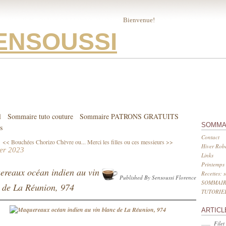
Bienvenue!
ENSOUSSI
l
Sommaire tuto couture
Sommaire PATRONS GRATUITS
SOMMA
s
Contact
<< Bouchées Chorizo Chèvre ou...
Merci les filles ou ces messieurs >>
Hiver Robe
ier 2023
Links
Printemps 
reaux océan indien au vin
Recettes: 
Published By Sensoussi Florence
SOMMAIR
 de La Réunion, 974
TUTORIE
ARTICL
Filet