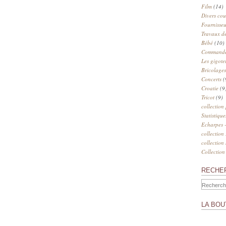
Film
(14)
Divers cou
Fournisseu
Travaux de
Bébé
(10)
Commander
Les gigote
Bricolages
Concerts
(
Croatie
(9
Tricot
(9)
collection
Statistique
Echarpes -
collection
collection
Collection
RECHE
LA BOU