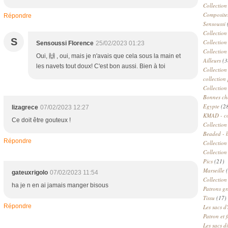
Collection
Compositeu
Répondre
Sensoussi
Collection
S
Collection
Sensoussi Florence
25/02/2023 01:23
Collection
Oui, 🙌 , oui, mais je n'avais que cela sous la main et
Ailleurs
(3
les navets tout doux! C'est bon aussi. Bien à toi
Collection
collection 
Collection
Bonnes ch
Egypte
(2
lizagrece
07/02/2023 12:27
KMAD - c
Ce doit être gouteux !
Collection
Beaded - 
Répondre
Collectio
Collection
Pics
(21)
Marseille
(
gateuxrigolo
07/02/2023 11:54
Collection
ha je n en ai jamais manger bisous
Patrons gr
Tissu
(17)
Répondre
Les sacs d'
Patron et 
Les sacs d