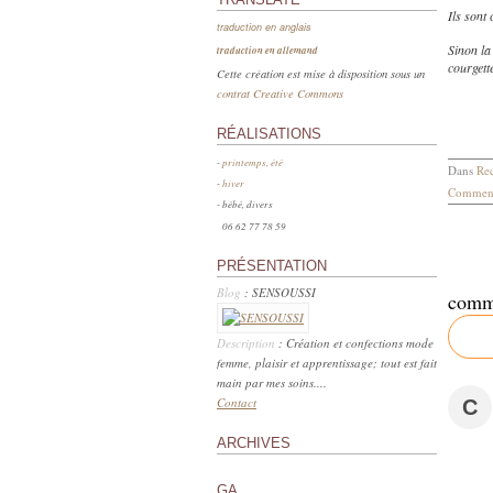
Ils sont
traduction en anglais
Sinon la
traduction en allemand
courgett
Cette création est mise à disposition sous un
contrat Creative Commons
RÉALISATIONS
-
printemps, été
Dans
Rec
-
hiver
Comment
- bébé, divers
06 62 77 78 59
PRÉSENTATION
Blog
: SENSOUSSI
comm
Description
: Création et confections mode
femme, plaisir et apprentissage; tout est fait
main par mes soins....
Contact
C
ARCHIVES
GA