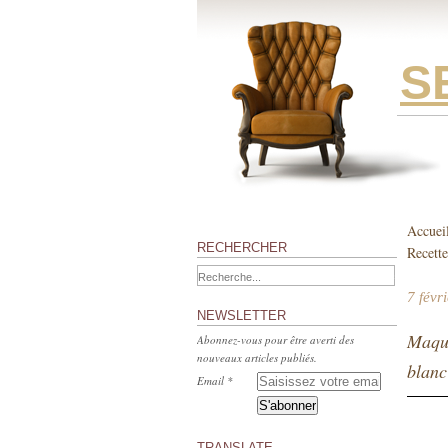
S
Accuei
RECHERCHER
Recette
7 févr
NEWSLETTER
Maque
Abonnez-vous pour être averti des
nouveaux articles publiés.
blanc
Email
TRANSLATE