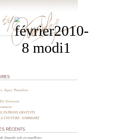
IRES
s, Jupes, Pantalons
Eté Sensoussi
sommaire
E PATRONS GRATUITS
LS COUTURE: SOMMAIRE
ES RÉCENTS
 de limande sole en papillotes