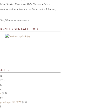
hées Chorizo Chèvre ou Pain Chorizo Chèvre
ereaux océan indien au vin blanc de La Réunion,
 les filles ou ces messieurs
TORIELS SUR FACEBOOK
ORIES
9)
402)
6)
1)
s
(95)
6)
 printemps été 2010
(75)
)