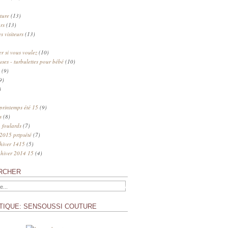
ture
(13)
rs
(13)
s visiteurs
(13)
 si vous voulez
(10)
uses - turbulettes pour bébé
(10)
(9)
9)
)
 printemps été 15
(9)
s
(8)
 foulards
(7)
 2015 prtpsété
(7)
 hiver 1415
(5)
 hiver 2014 15
(4)
RCHER
TIQUE: SENSOUSSI COUTURE