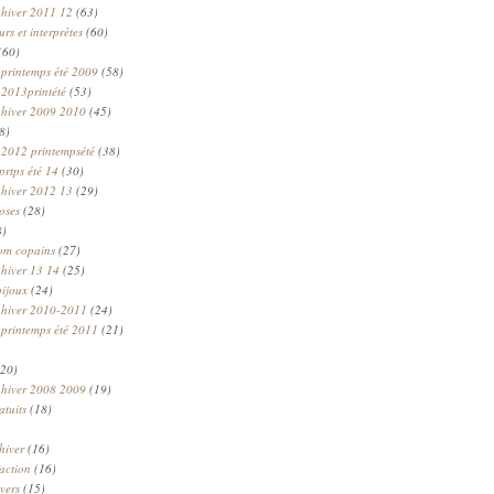
 hiver 2011 12
(63)
rs et interprètes
(60)
(60)
 printemps été 2009
(58)
 2013printété
(53)
 hiver 2009 2010
(45)
8)
 2012 printempsété
(38)
prtps été 14
(30)
 hiver 2012 13
(29)
oses
(28)
8)
om copains
(27)
 hiver 13 14
(25)
bijoux
(24)
n hiver 2010-2011
(24)
 printemps été 2011
(21)
20)
 hiver 2008 2009
(19)
atuits
(18)
hiver
(16)
faction
(16)
ivers
(15)