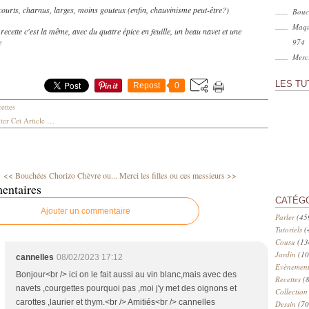
 courts, charnus, larges, moins gouteux (enfin, chauvinisme peut-être?)
Bouc
Maqu
 recette c'est la même, avec du quatre épice en feuille, un beau navet et une
e
974
Merci
LES TU
Repost
0
ettes
er Cet Article
…
<< Bouchées Chorizo Chèvre ou...
Merci les filles ou ces messieurs >>
entaires
CATÉG
Ajouter un commentaire
Parler
(45
Tutoriels
(
Cousu
(13
Jardin
(10
cannelles
08/02/2023 17:12
Evènement
Bonjour<br /> ici on le fait aussi au vin blanc,mais avec des
Recettes
(8
navets ,courgettes pourquoi pas ,moi j'y met des oignons et
Collection
carottes ,laurier et thym.<br /> Amitiés<br /> cannelles
Dessin
(70