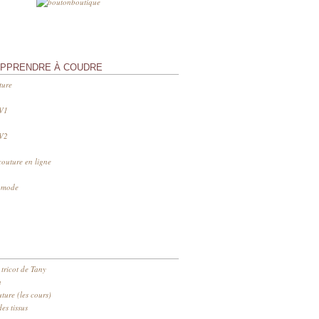
APPRENDRE À COUDRE
ture
 V1
 V2
couture en ligne
s mode
 tricot de Tany
n
ure (les cours)
es tissus