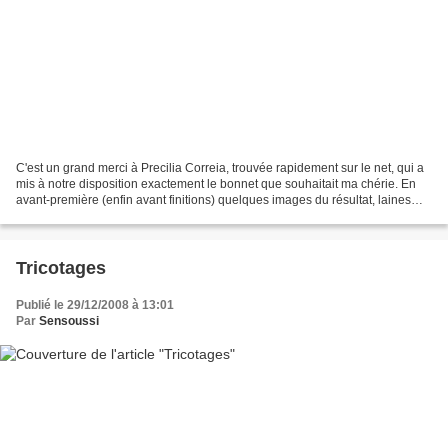
C'est un grand merci à Precilia Correia, trouvée rapidement sur le net, qui a
mis à notre disposition exactement le bonnet que souhaitait ma chérie. En
avant-première (enfin avant finitions) quelques images du résultat, laines
choisie par ses soins: -...
Tricotages
Publié le 29/12/2008 à 13:01
Par
Sensoussi