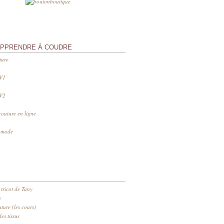
APPRENDRE À COUDRE
ture
 V1
 V2
couture en ligne
s mode
 tricot de Tany
n
ure (les cours)
es tissus