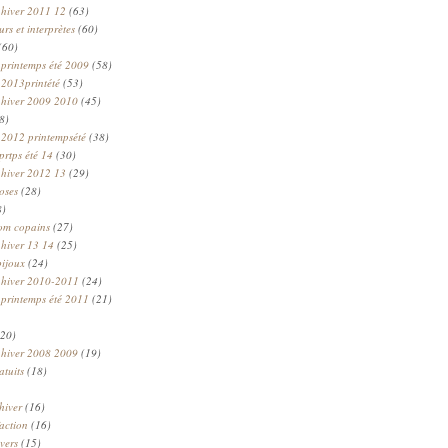
 hiver 2011 12
(63)
rs et interprètes
(60)
(60)
 printemps été 2009
(58)
 2013printété
(53)
 hiver 2009 2010
(45)
8)
 2012 printempsété
(38)
prtps été 14
(30)
 hiver 2012 13
(29)
oses
(28)
8)
om copains
(27)
 hiver 13 14
(25)
bijoux
(24)
n hiver 2010-2011
(24)
 printemps été 2011
(21)
20)
 hiver 2008 2009
(19)
atuits
(18)
hiver
(16)
faction
(16)
ivers
(15)