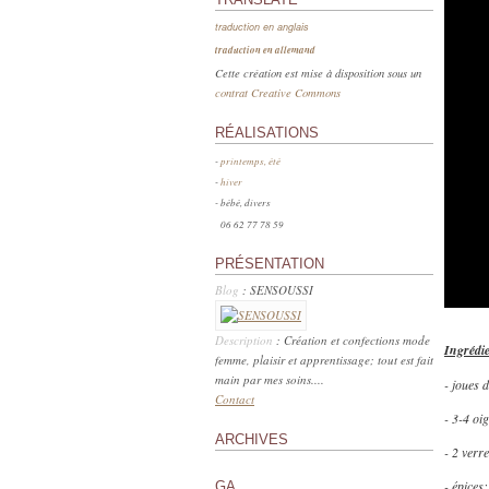
traduction en anglais
traduction en allemand
Cette création est mise à disposition sous un
contrat Creative Commons
RÉALISATIONS
-
printemps, été
-
hiver
- bébé, divers
06 62 77 78 59
PRÉSENTATION
Blog
: SENSOUSSI
Description
: Création et confections mode
Ingrédi
femme, plaisir et apprentissage; tout est fait
main par mes soins....
- joues d
Contact
- 3-4 oi
ARCHIVES
- 2 verr
- épices
GA