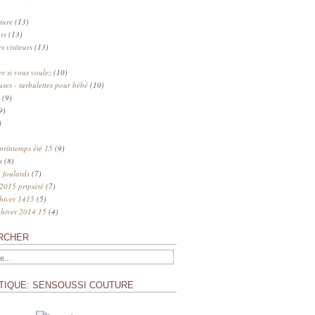
ture
(13)
rs
(13)
s visiteurs
(13)
 si vous voulez
(10)
uses - turbulettes pour bébé
(10)
(9)
9)
)
 printemps été 15
(9)
s
(8)
 foulards
(7)
 2015 prtpsété
(7)
 hiver 1415
(5)
 hiver 2014 15
(4)
RCHER
TIQUE: SENSOUSSI COUTURE