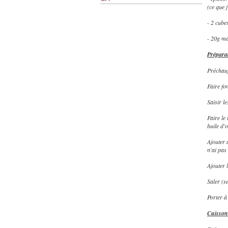
(ce que j
- 2 cube
- 20g ma
Prépara
Préchau
Faire fo
Saisir le
Faire le
huile d'
Ajouter 
n'ai pas
Ajouter 
Saler (s
Porter à 
Cuisson