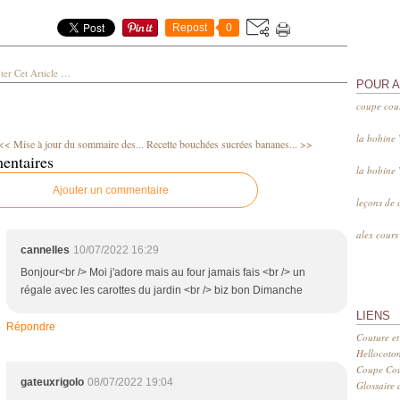
Repost
0
er Cet Article
…
POUR 
coupe cou
la bobine
<< Mise à jour du sommaire des...
Recette bouchées sucrées bananes... >>
entaires
la bobine
Ajouter un commentaire
leçons de 
alex cour
cannelles
10/07/2022 16:29
Bonjour<br /> Moi j'adore mais au four jamais fais <br /> un
régale avec les carottes du jardin <br /> biz bon Dimanche
LIENS
Répondre
Couture et
Hellocoto
Coupe Cout
gateuxrigolo
08/07/2022 19:04
Glossaire d