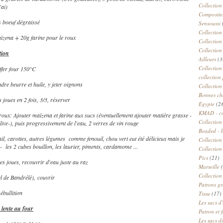
Collection
'ai)
Compositeu
s boeuf dégraissé
Sensoussi
Collection
ïzena + 20g farine pour le roux
Collection
Collection
tion
Ailleurs
(3
Collection
ffer four 150°C
collection 
ndre beurre et huile, y jeter oignons
Collection
Bonnes ch
s joues en 2 fois, 3/3, réserver
Egypte
(2
KMAD - c
 roux: Ajouter maïzena et farine aux sucs (éventuellement ajouter matière grasse -
Collection
olive-), puis progressivement de l'eau, 2 verres de vin rouge
Beaded - 
ail, carottes, autres légumes comme fenouil, chou vert eut été délicieux mais je
Collectio
 - les 2 cubes bouillon, les laurier, piments, cardamome ...
Collection
Pics
(21)
les joues, recouvrir d'eau juste au raz
Marseille
(
Collection
el de Bandrélé), couvrir
Patrons gr
ébullition
Tissu
(17)
Les sacs d'
 lente au four
Patron et 
Les sacs d