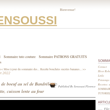
Bienvenue!
ENSOUSSI
l
Sommaire tuto couture
Sommaire PATRONS GRATUITS
SOMMA
s
Contact
<< Mise à jour du sommaire des...
Recette bouchées sucrées bananes... >>
Hiver Robe
let 2022
Links
Printemps 
 de boeuf au sel de Bandrélé,
Recettes: 
Published By Sensoussi Florence
SOMMAIR
te, cuisson lente au four
TUTORIE
ARTICL
Filet