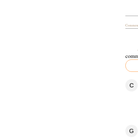
Comment
comm
C
G