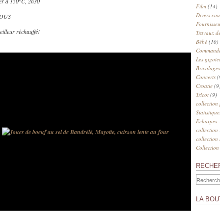
er à 150°C, 2h30
Film
(14)
Divers cou
IOUS
Fournisseu
illeur réchauffé!
Travaux de
Bébé
(10)
Commander
Les gigote
Bricolages
Concerts
(
Croatie
(9
Tricot
(9)
collection
Statistique
Echarpes -
collection
collection
Collection
RECHE
LA BOU