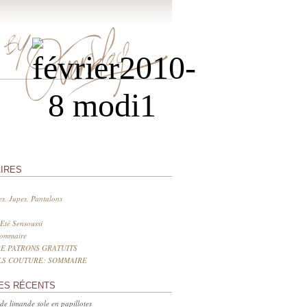
IRES
s, Jupes, Pantalons
Eté Sensoussi
sommaire
E PATRONS GRATUITS
LS COUTURE: SOMMAIRE
ES RÉCENTS
 de limande sole en papillotes