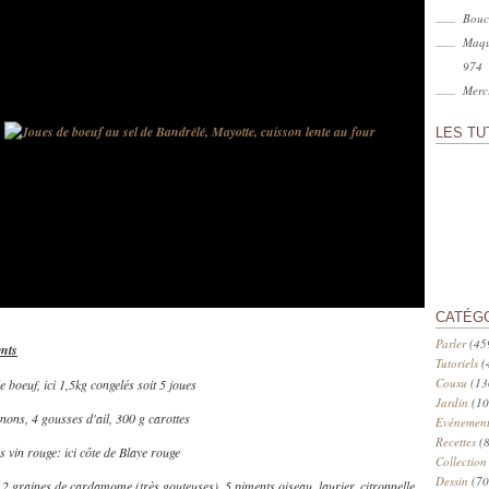
Bouc
Maqu
974
Merci
LES TU
CATÉG
Parler
(45
ents
Tutoriels
(
Cousu
(13
e boeuf, ici 1,5kg congelés soit 5 joues
Jardin
(10
gnons, 4 gousses d'ail, 300 g carottes
Evènement
Recettes
(8
es vin rouge: ici côte de Blaye rouge
Collection
Dessin
(70
: 2 graines de cardamome (très gouteuses), 5 piments oiseau, laurier, citronnelle