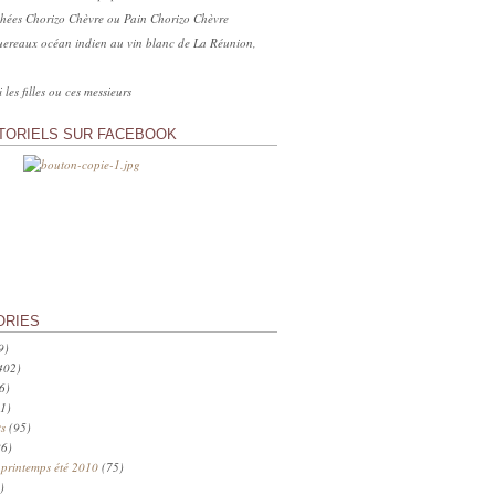
hées Chorizo Chèvre ou Pain Chorizo Chèvre
ereaux océan indien au vin blanc de La Réunion,
 les filles ou ces messieurs
TORIELS SUR FACEBOOK
ORIES
9)
402)
6)
1)
s
(95)
6)
 printemps été 2010
(75)
)