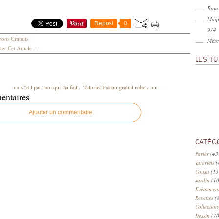
Bouc
Maqu
Repost
0
974
rons Gratuits
Merci
er Cet Article
…
LES TU
<< C'est pas moi qui l'ai fait...
Tutoriel Patron gratuit robe... >>
entaires
Ajouter un commentaire
CATÉG
Parler
(45
Tutoriels
(
Cousu
(13
Jardin
(10
Evènement
Recettes
(8
Collection
Dessin
(70