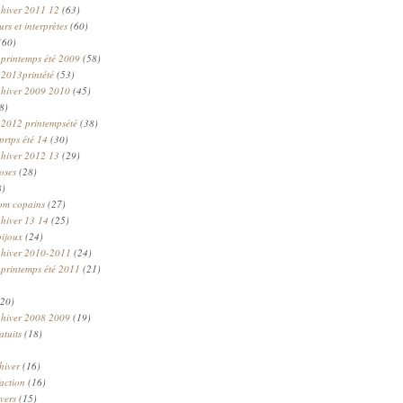
 hiver 2011 12
(63)
rs et interprètes
(60)
(60)
 printemps été 2009
(58)
 2013printété
(53)
 hiver 2009 2010
(45)
8)
 2012 printempsété
(38)
prtps été 14
(30)
 hiver 2012 13
(29)
oses
(28)
8)
om copains
(27)
 hiver 13 14
(25)
bijoux
(24)
n hiver 2010-2011
(24)
 printemps été 2011
(21)
20)
 hiver 2008 2009
(19)
atuits
(18)
hiver
(16)
faction
(16)
ivers
(15)