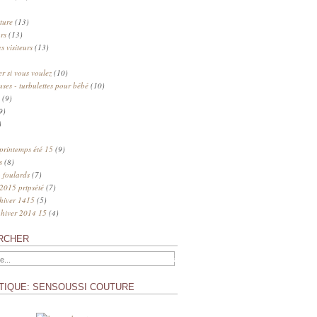
ture
(13)
rs
(13)
s visiteurs
(13)
 si vous voulez
(10)
uses - turbulettes pour bébé
(10)
(9)
9)
)
 printemps été 15
(9)
s
(8)
 foulards
(7)
 2015 prtpsété
(7)
 hiver 1415
(5)
 hiver 2014 15
(4)
RCHER
TIQUE: SENSOUSSI COUTURE