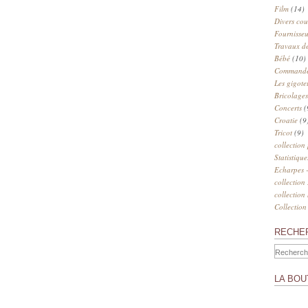
Film
(14)
Divers cou
Fournisseu
Travaux de
Bébé
(10)
Commander
Les gigote
Bricolages
Concerts
(
Croatie
(9
Tricot
(9)
collection
Statistique
Echarpes -
collection
collection
Collection
RECHE
LA BOU