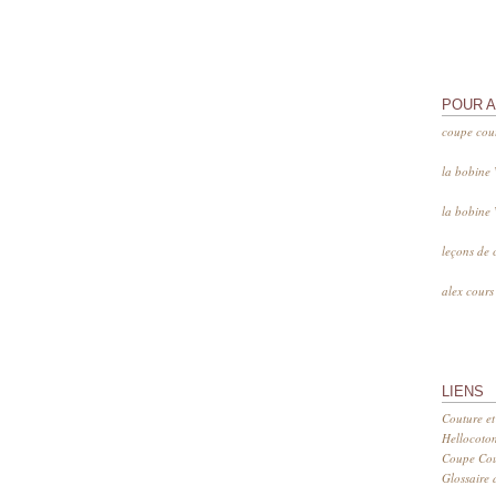
POUR 
coupe cou
la bobine
la bobine
leçons de 
alex cour
LIENS
Couture et
Hellocoto
Coupe Cout
Glossaire d