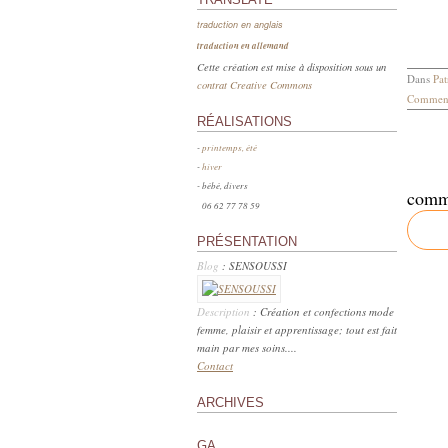
traduction en anglais
traduction en allemand
Cette création est mise à disposition sous un
Dans
Pat
contrat Creative Commons
Comment
RÉALISATIONS
-
printemps, été
-
hiver
- bébé, divers
comm
06 62 77 78 59
PRÉSENTATION
Blog
: SENSOUSSI
Description
: Création et confections mode
femme, plaisir et apprentissage; tout est fait
main par mes soins....
Contact
ARCHIVES
GA