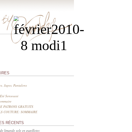
IRES
s, Jupes, Pantalons
Eté Sensoussi
sommaire
E PATRONS GRATUITS
LS COUTURE: SOMMAIRE
ES RÉCENTS
 de limande sole en papillotes