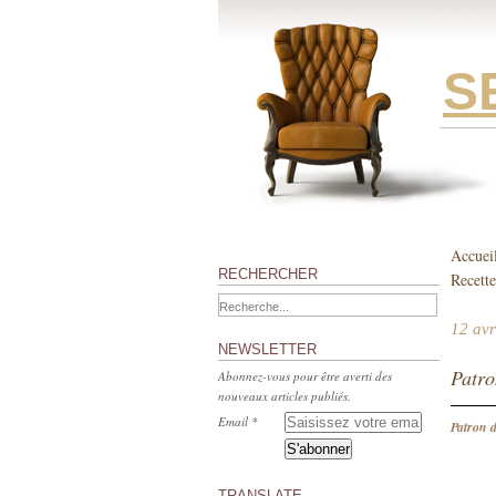
S
Accuei
RECHERCHER
Recette
12 avr
NEWSLETTER
Patro
Abonnez-vous pour être averti des
nouveaux articles publiés.
Email
Patron d
TRANSLATE