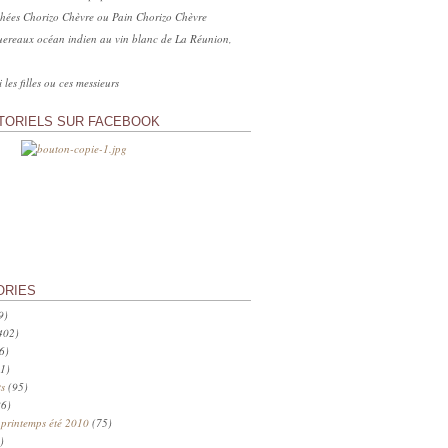
hées Chorizo Chèvre ou Pain Chorizo Chèvre
ereaux océan indien au vin blanc de La Réunion,
 les filles ou ces messieurs
TORIELS SUR FACEBOOK
ORIES
9)
402)
6)
1)
s
(95)
6)
 printemps été 2010
(75)
)