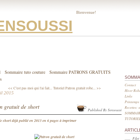
Bienvenue!
ENSOUSSI
l
Sommaire tuto couture
Sommaire PATRONS GRATUITS
SOMMA
s
Contact
<< C'est pas moi qui l'ai fait...
Tutoriel Patron gratuit robe... >>
Hiver Robe
il 2015
Links
Printemps 
n gratuit de short
Recettes: 
Published By Sensoussi
SOMMAIR
TUTORIE
e short déjà publié en 2013 en 6 pages à imprimer
ARTICL
Filet