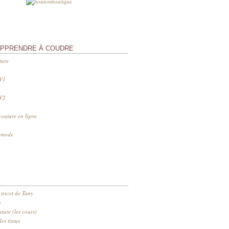
APPRENDRE À COUDRE
ture
 V1
 V2
couture en ligne
s mode
 tricot de Tany
n
ure (les cours)
es tissus