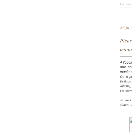
Comment
27 jui
Picas
main
A l'occ
une so
musiqu
On a pu
Prélude
Albéniz, 
La cours
Je vous
cliquez 