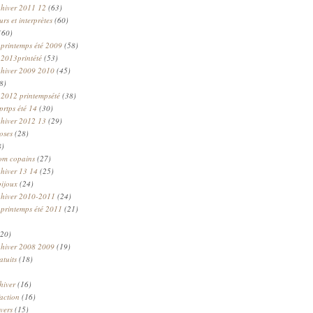
 hiver 2011 12
(63)
rs et interprètes
(60)
(60)
 printemps été 2009
(58)
 2013printété
(53)
 hiver 2009 2010
(45)
8)
 2012 printempsété
(38)
prtps été 14
(30)
 hiver 2012 13
(29)
oses
(28)
8)
om copains
(27)
 hiver 13 14
(25)
bijoux
(24)
n hiver 2010-2011
(24)
 printemps été 2011
(21)
20)
 hiver 2008 2009
(19)
atuits
(18)
hiver
(16)
faction
(16)
ivers
(15)