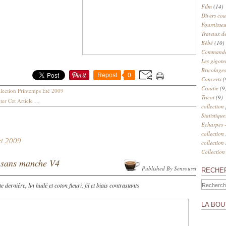
Film
(14)
Divers cou
Fournisseu
Travaux de
Bébé
(10)
Commander
Les gigote
Bricolages
Repost
0
Concerts
(
Croatie
(9
lection Printemps Été 2009
Tricot
(9)
er Cet Article
…
collection
Statistique
Echarpes -
collection
let 2009
collection
Collection
 sans manche V4
Published By Sensoussi
RECHE
e dernière, lin huilé et coton fleuri, fil et biais contrastants
LA BOU