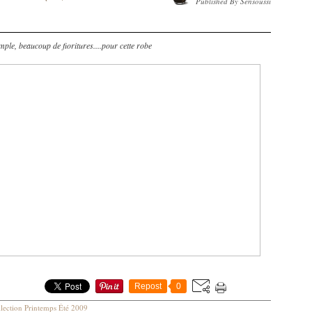
Published By Sensoussi
imple, beaucoup de fioritures....pour cette robe
Repost
0
lection Printemps Été 2009