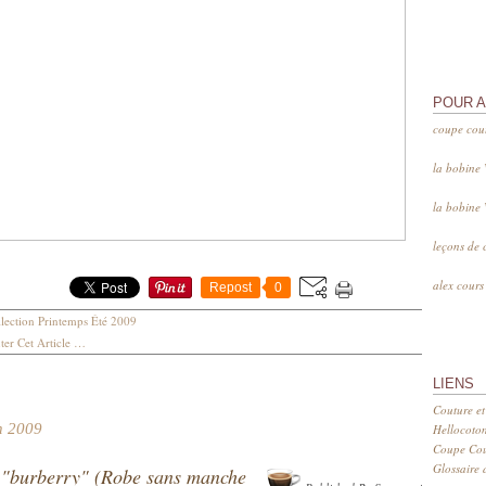
POUR 
coupe cou
la bobine
la bobine
leçons de 
alex cour
Repost
0
lection Printemps Été 2009
er Cet Article
…
LIENS
Couture et
n 2009
Hellocoto
Coupe Cout
Glossaire d
"burberry" (Robe sans manche