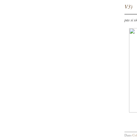
V3)
pas si s
Dans
Col