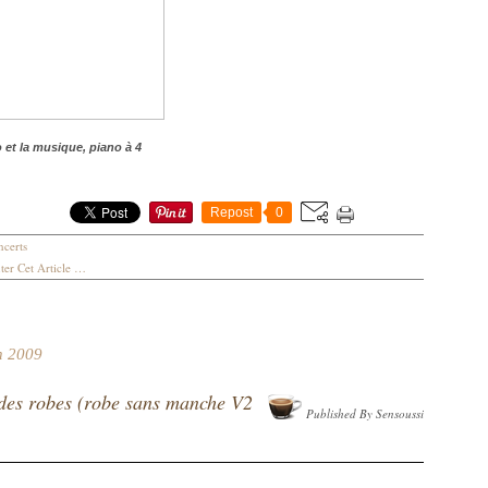
 et la musique, piano à 4
Repost
0
certs
er Cet Article
…
n 2009
es robes (robe sans manche V2
Published By Sensoussi