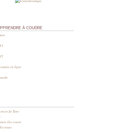
APPRENDRE À COUDRE
ture
 V1
 V2
couture en ligne
s mode
 tricot de Tany
n
ure (les cours)
es tissus