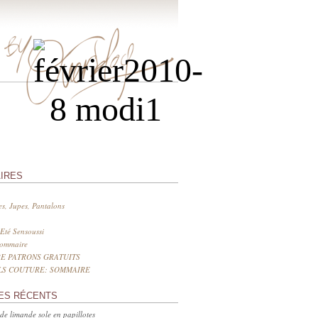
IRES
s, Jupes, Pantalons
Eté Sensoussi
sommaire
E PATRONS GRATUITS
LS COUTURE: SOMMAIRE
ES RÉCENTS
 de limande sole en papillotes