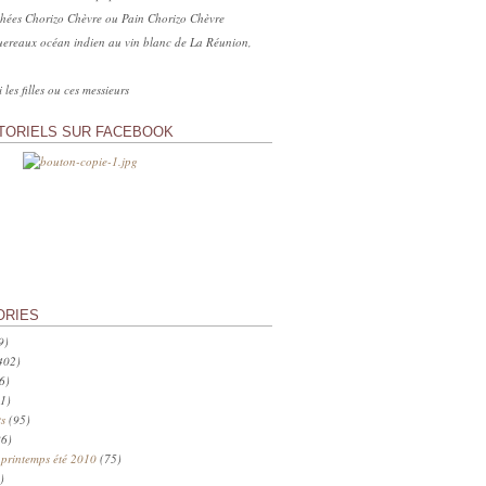
hées Chorizo Chèvre ou Pain Chorizo Chèvre
ereaux océan indien au vin blanc de La Réunion,
 les filles ou ces messieurs
TORIELS SUR FACEBOOK
ORIES
9)
402)
6)
1)
s
(95)
6)
 printemps été 2010
(75)
)