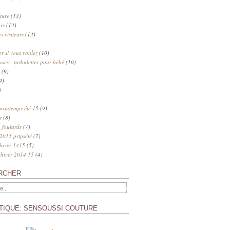
ture
(13)
rs
(13)
s visiteurs
(13)
 si vous voulez
(10)
uses - turbulettes pour bébé
(10)
(9)
9)
)
 printemps été 15
(9)
s
(8)
 foulards
(7)
 2015 prtpsété
(7)
 hiver 1415
(5)
 hiver 2014 15
(4)
RCHER
TIQUE: SENSOUSSI COUTURE