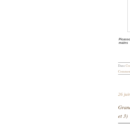
Picasso
mains
Dans
Con
Comment
26 jui
Grand
et 3)