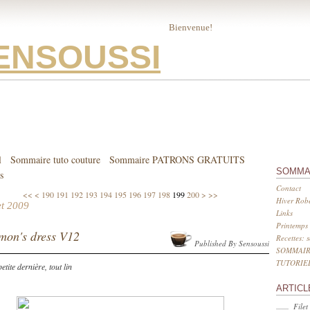
Bienvenue!
ENSOUSSI
l
Sommaire tuto couture
Sommaire PATRONS GRATUITS
SOMMA
s
Contact
100
110
120
130
140
150
160
170
180
<<
<
190
191
192
193
194
195
196
197
198
199
200
>
>>
Hiver Robe
let 2009
Links
Printemps 
mon's dress V12
Recettes: 
Published By Sensoussi
SOMMAIR
TUTORIE
petite dernière, tout lin
ARTICL
Filet