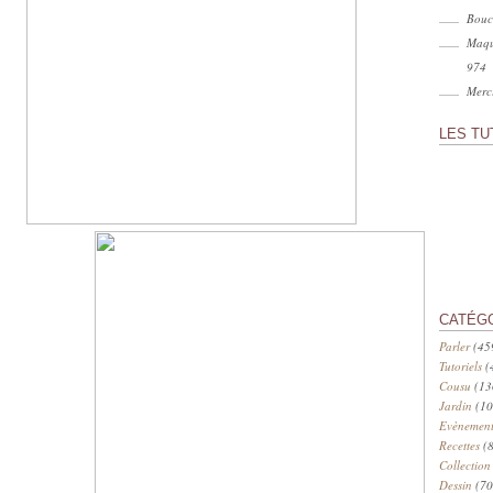
Bouc
Maqu
974
Merci
LES TU
CATÉG
Parler
(45
Tutoriels
(
Cousu
(13
Jardin
(10
Evènement
Recettes
(8
Collection
Dessin
(70