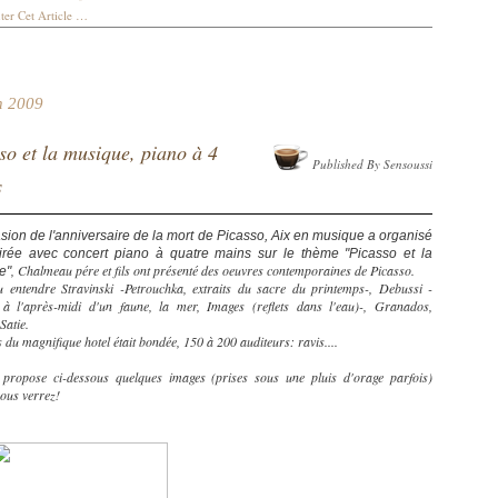
er Cet Article
…
n 2009
so et la musique, piano à 4
Published By Sensoussi
s
asion de l'anniversaire de la mort de Picasso, Aix en musique a organisé
irée avec concert piano à quatre mains sur le thème "Picasso et la
, Chalmeau pére et fils ont présenté des oeuvres contemporaines de Picasso.
e"
 entendre Stravinski -Petrouchka, extraits du sacre du printemps-, Debussi -
 à l'après-midi d'un faune, la mer, Images (reflets dans l'eau)-, Granados,
Satie.
 du magnifique hotel était bondée, 150 à 200 auditeurs: ravis....
 propose ci-dessous quelques images (prises sous une pluis d'orage parfois)
vous verrez!