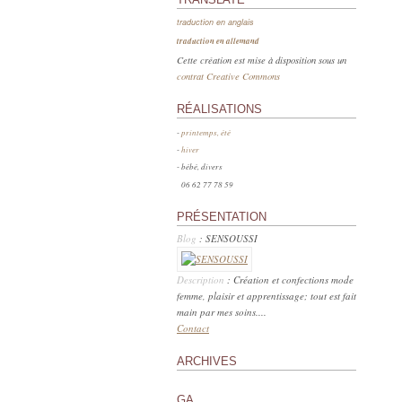
traduction en anglais
traduction en allemand
Cette création est mise à disposition sous un
contrat Creative Commons
RÉALISATIONS
-
printemps, été
-
hiver
- bébé, divers
06 62 77 78 59
PRÉSENTATION
Blog
: SENSOUSSI
Description
: Création et confections mode
femme, plaisir et apprentissage; tout est fait
main par mes soins....
Contact
ARCHIVES
GA