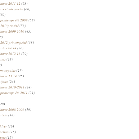
 hiver 2011 12
(63)
rs et interprètes
(60)
(60)
 printemps été 2009
(58)
 2013printété
(53)
 hiver 2009 2010
(45)
8)
 2012 printempsété
(38)
prtps été 14
(30)
 hiver 2012 13
(29)
oses
(28)
8)
om copains
(27)
 hiver 13 14
(25)
bijoux
(24)
n hiver 2010-2011
(24)
 printemps été 2011
(21)
20)
 hiver 2008 2009
(19)
atuits
(18)
hiver
(16)
faction
(16)
ivers
(15)