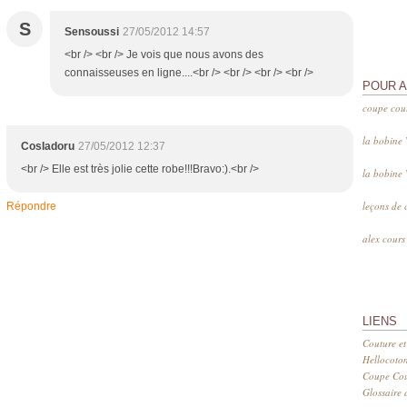
S
Sensoussi
27/05/2012 14:57
<br /> <br /> Je vois que nous avons des
connaisseuses en ligne....<br /> <br /> <br /> <br />
POUR 
coupe cou
la bobine
CosIadoru
27/05/2012 12:37
<br /> Elle est très jolie cette robe!!!Bravo:).<br />
la bobine
leçons de 
Répondre
alex cour
LIENS
Couture et
Hellocoto
Coupe Cout
Glossaire d