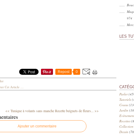
Bouc
Maqu
974
Merci
LES TU
Repost
0
ler
er Cet Article
…
CATÉG
Parler
(45
Tutoriels
(
Cousu
(13
Jardin
(10
<< Tunique à volants sans manche
Recette beignets de fleurs... >>
entaires
Evènement
Recettes
(8
Ajouter un commentaire
Collection
Dessin
(70