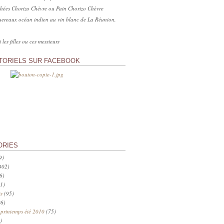
hées Chorizo Chèvre ou Pain Chorizo Chèvre
ereaux océan indien au vin blanc de La Réunion,
 les filles ou ces messieurs
TORIELS SUR FACEBOOK
ORIES
9)
402)
6)
1)
s
(95)
6)
 printemps été 2010
(75)
)