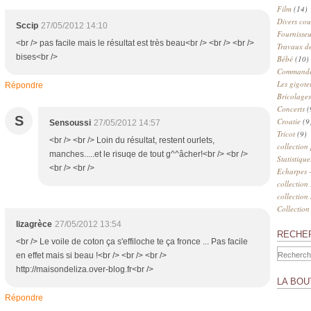
Film
(14)
Divers cou
Sccip
27/05/2012 14:10
Fournisseu
<br /> pas facile mais le résultat est très beau<br /> <br /> <br />
Travaux de
bises<br />
Bébé
(10)
Commander
Les gigote
Répondre
Bricolages
Concerts
(
S
Croatie
(9
Sensoussi
27/05/2012 14:57
Tricot
(9)
<br /> <br /> Loin du résultat, restent ourlets,
collection
manches.....et le risuqe de tout g^^âcher!<br /> <br />
Statistique
<br /> <br />
Echarpes -
collection
collection
Collection
lizagrèce
27/05/2012 13:54
RECHE
<br /> Le voile de coton ça s'effiloche te ça fronce ... Pas facile
en effet mais si beau !<br /> <br /> <br />
http://maisondeliza.over-blog.fr<br />
LA BOU
Répondre