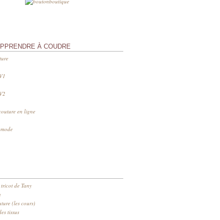
APPRENDRE À COUDRE
ture
 V1
 V2
couture en ligne
s mode
 tricot de Tany
n
ure (les cours)
es tissus