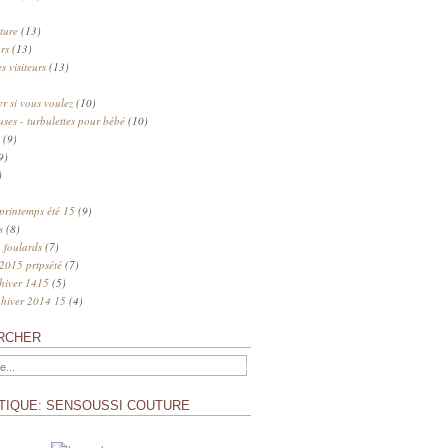
ture
(13)
rs
(13)
s visiteurs
(13)
 si vous voulez
(10)
uses - turbulettes pour bébé
(10)
(9)
9)
)
 printemps été 15
(9)
s
(8)
 foulards
(7)
 2015 prtpsété
(7)
 hiver 1415
(5)
 hiver 2014 15
(4)
RCHER
TIQUE: SENSOUSSI COUTURE