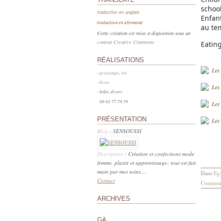
school
traduction en anglais
Enfant
traduction en allemand
au te
Cette création est mise à disposition sous un
contrat Creative Commons
Eating
RÉALISATIONS
-
printemps, été
-
hiver
- bébé, divers
06 62 77 78 59
PRÉSENTATION
Blog
: SENSOUSSI
Description
: Création et confections mode
femme, plaisir et apprentissage; tout est fait
main par mes soins....
Dans
Eg
Contact
Comment
ARCHIVES
GA