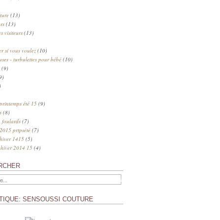
ture
(13)
rs
(13)
s visiteurs
(13)
 si vous voulez
(10)
uses - turbulettes pour bébé
(10)
(9)
9)
)
 printemps été 15
(9)
s
(8)
 foulards
(7)
 2015 prtpsété
(7)
 hiver 1415
(5)
 hiver 2014 15
(4)
RCHER
TIQUE: SENSOUSSI COUTURE