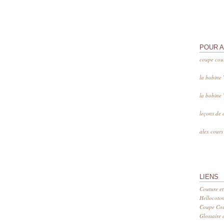
POUR 
coupe cou
la bobine
la bobine
leçons de 
alex cour
LIENS
Couture et
Hellocoto
Coupe Cout
Glossaire d