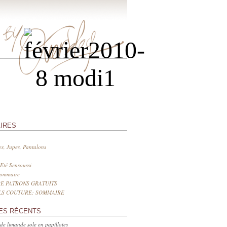
IRES
s, Jupes, Pantalons
Eté Sensoussi
sommaire
E PATRONS GRATUITS
LS COUTURE: SOMMAIRE
ES RÉCENTS
 de limande sole en papillotes