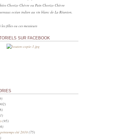
hées Chorizo Chèvre ou Pain Chorizo Chèvre
ereaux océan indien au vin blanc de La Réunion,
 les filles ou ces messieurs
TORIELS SUR FACEBOOK
ORIES
9)
402)
6)
1)
s
(95)
6)
 printemps été 2010
(75)
)