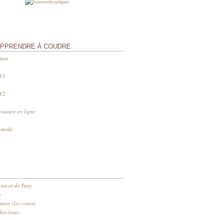
APPRENDRE À COUDRE
ture
 V1
 V2
couture en ligne
s mode
 tricot de Tany
n
ure (les cours)
es tissus