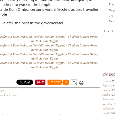
, others to work in the temple
Bouc
s de Kom Ombo, certains vont à l'école d'autres travailler
Maqu
mple
974
Merci
 Falafel, the best in the governorate!
LES TU
CATÉG
Parler
(45
Repost
0
Tutoriels
(
ypte
Cousu
(13
Jardin
(10
er Cet Article
…
Evènement
Recettes
(8
Collection
Dessin
(70