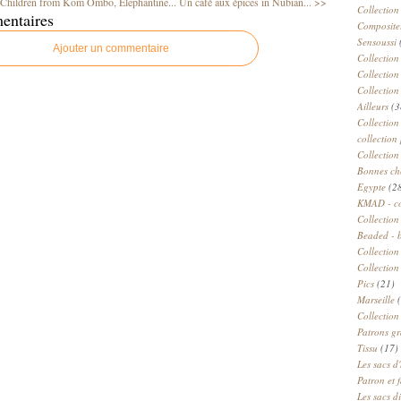
Children from Kom Ombo, Elephantine...
Un café aux épices in Nubian... >>
Collection
entaires
Compositeu
Sensoussi
Ajouter un commentaire
Collection
Collection
Collection
Ailleurs
(3
Collection
collection 
Collection
Bonnes ch
Egypte
(2
KMAD - c
Collection
Beaded - 
Collectio
Collection
Pics
(21)
Marseille
(
Collection
Patrons gr
Tissu
(17)
Les sacs d'
Patron et 
Les sacs d