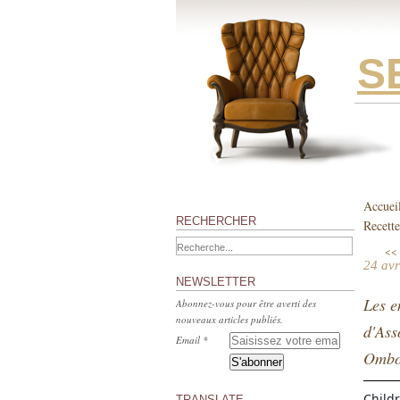
S
Accuei
RECHERCHER
Recette
<< 
24 avr
NEWSLETTER
Les e
Abonnez-vous pour être averti des
nouveaux articles publiés.
d'Ass
Email
Ombo,
Child
TRANSLATE