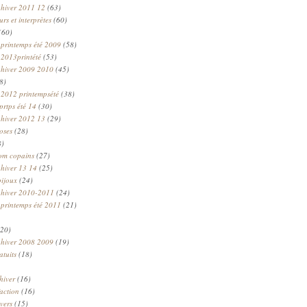
 hiver 2011 12
(63)
rs et interprètes
(60)
(60)
 printemps été 2009
(58)
 2013printété
(53)
 hiver 2009 2010
(45)
8)
 2012 printempsété
(38)
prtps été 14
(30)
 hiver 2012 13
(29)
oses
(28)
8)
om copains
(27)
 hiver 13 14
(25)
bijoux
(24)
n hiver 2010-2011
(24)
 printemps été 2011
(21)
20)
 hiver 2008 2009
(19)
atuits
(18)
hiver
(16)
faction
(16)
ivers
(15)