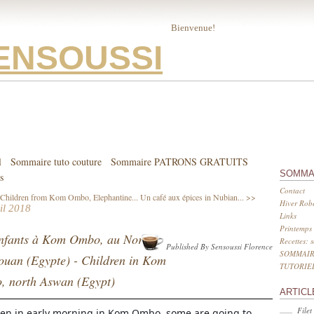
Bienvenue!
ENSOUSSI
l
Sommaire tuto couture
Sommaire PATRONS GRATUITS
SOMMA
s
Contact
Children from Kom Ombo, Elephantine...
Un café aux épices in Nubian... >>
Hiver Robe
il 2018
Links
Printemps 
nfants à Kom Ombo, au Nord
Recettes: 
Published By Sensoussi Florence
SOMMAIR
ouan (Egypte) - Children in Kom
TUTORIE
 north Aswan (Egypt)
ARTICL
Filet
ren in early morning in Kom Ombo, some are going to