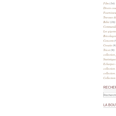
Film
(14)
Divers cou
Fournisseu
Travaux de
Bébé
(10)
Commander
Les gigote
Bricolages
Concerts
(
Croatie
(9
Tricot
(9)
collection
Statistique
Echarpes -
collection
collection
Collection
RECHE
LA BOU