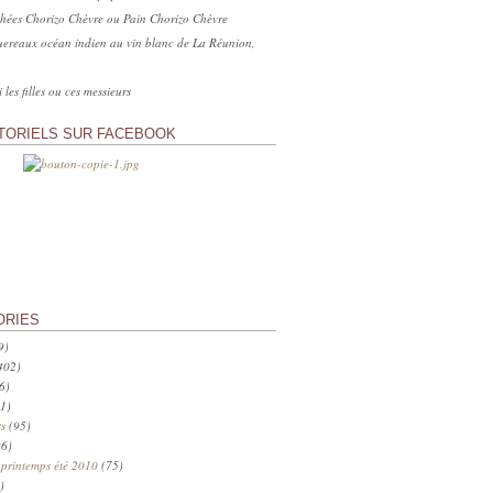
hées Chorizo Chèvre ou Pain Chorizo Chèvre
ereaux océan indien au vin blanc de La Réunion,
 les filles ou ces messieurs
TORIELS SUR FACEBOOK
ORIES
9)
402)
6)
1)
s
(95)
6)
 printemps été 2010
(75)
)