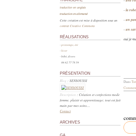
-
une rob
traduction en anglais
-
la robe
traduction en allemand
-
un pan
Cette création est mise à disposition sous un
contrat Creative Commons
-
un saro
RÉALISATIONS
oui je m
-
printemps, été
-
hiver
- bébé, divers
06 62 77 78 59
PRÉSENTATION
Blog
: SENSOUSSI
Dans
Tut
Comment
Description
: Création et confections mode
femme, plaisir et apprentissage; tout est fait
main par mes soins....
Contact
comm
ARCHIVES
GA