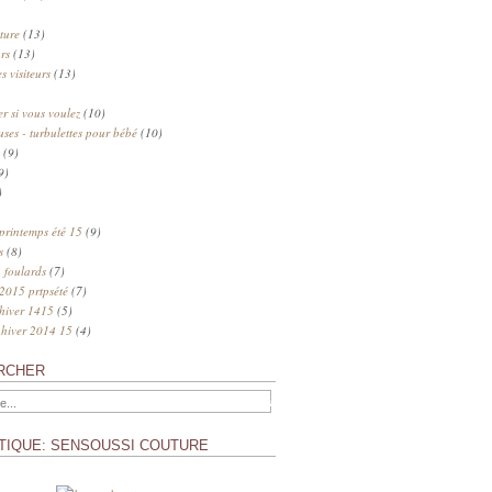
ture
(13)
rs
(13)
s visiteurs
(13)
 si vous voulez
(10)
uses - turbulettes pour bébé
(10)
(9)
9)
)
 printemps été 15
(9)
s
(8)
 foulards
(7)
 2015 prtpsété
(7)
 hiver 1415
(5)
 hiver 2014 15
(4)
RCHER
TIQUE: SENSOUSSI COUTURE