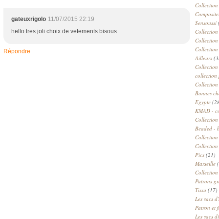
Collection
Compositeu
gateuxrigolo
11/07/2015 22:19
Sensoussi
hello tres joli choix de vetements bisous
Collection
Collection
Collection
Répondre
Ailleurs
(3
Collection
collection 
Collection
Bonnes ch
Egypte
(2
KMAD - c
Collection
Beaded - 
Collectio
Collection
Pics
(21)
Marseille
(
Collection
Patrons gr
Tissu
(17)
Les sacs d'
Patron et 
Les sacs d