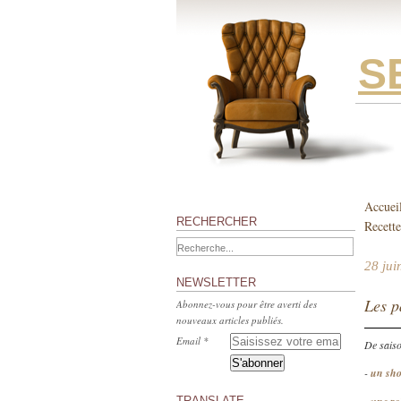
S
Accuei
RECHERCHER
Recette
28 jui
NEWSLETTER
Les p
Abonnez-vous pour être averti des
nouveaux articles publiés.
Email
De saiso
-
un shor
TRANSLATE