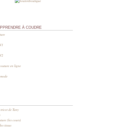
APPRENDRE À COUDRE
ture
 V1
 V2
couture en ligne
s mode
 tricot de Tany
n
ure (les cours)
es tissus