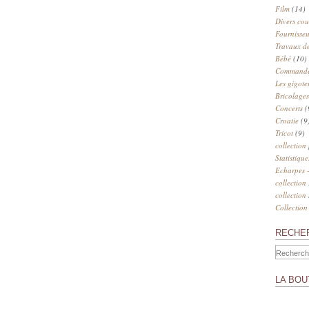
Film
(14)
Divers cou
Fournisseu
Travaux de
Bébé
(10)
Commander
Les gigote
Bricolages
Concerts
(
Croatie
(9
Tricot
(9)
collection
Statistique
Echarpes -
collection
collection
Collection
RECHE
LA BOU