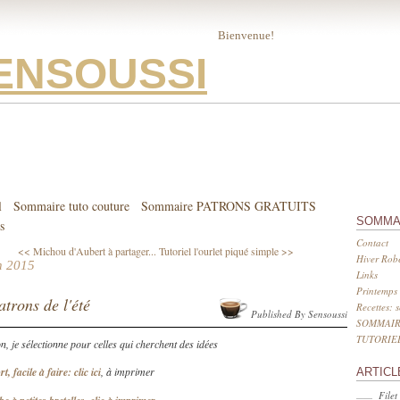
Bienvenue!
ENSOUSSI
l
Sommaire tuto couture
Sommaire PATRONS GRATUITS
SOMMA
s
Contact
<< Michou d'Aubert à partager...
Tutoriel l'ourlet piqué simple >>
Hiver Robe
n 2015
Links
Printemps 
atrons de l'été
Recettes: 
Published By Sensoussi
SOMMAIR
TUTORIE
n, je sélectionne pour celles qui cherchent des idées
t, facile à faire: clic ici
, à imprimer
ARTICL
Filet