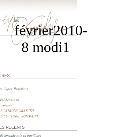
IRES
s, Jupes, Pantalons
Eté Sensoussi
sommaire
E PATRONS GRATUITS
LS COUTURE: SOMMAIRE
ES RÉCENTS
 de limande sole en papillotes