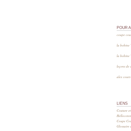
POUR 
coupe cou
la bobine
la bobine
leçons de 
alex cour
LIENS
Couture et
Hellocoto
Coupe Cout
Glossaire d