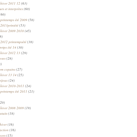
 hiver 2011 12
(63)
rs et interprètes
(60)
(60)
 printemps été 2009
(58)
 2013printété
(53)
 hiver 2009 2010
(45)
8)
 2012 printempsété
(38)
prtps été 14
(30)
 hiver 2012 13
(29)
oses
(28)
8)
om copains
(27)
 hiver 13 14
(25)
bijoux
(24)
n hiver 2010-2011
(24)
 printemps été 2011
(21)
20)
 hiver 2008 2009
(19)
atuits
(18)
hiver
(16)
faction
(16)
ivers
(15)