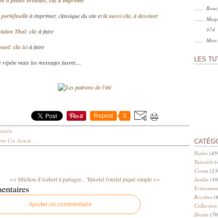
e à petites bretelles, clic à imprimer
Bouc
 portefeuille
à imprimer, classique du site et
là aussi clic, à dessiner
Maqu
974
talon Thaï: clic
à faire
Merci
uel: clic ici
à faire
LES TU
e répète mais les messages fusent....
Repost
0
oriels
er Cet Article
…
CATÉG
Parler
(45
Tutoriels
(
Cousu
(13
<< Michou d'Aubert à partager...
Tutoriel l'ourlet piqué simple >>
Jardin
(10
entaires
Evènement
Recettes
(8
Ajouter un commentaire
Collection
Dessin
(70