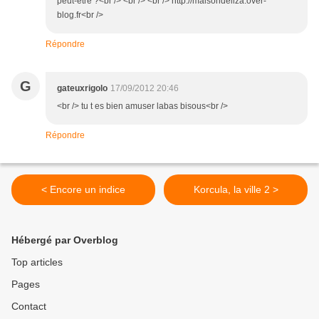
peut-être ?<br /> <br /> <br /> http://maisondeliza.over-
blog.fr<br />
Répondre
G
gateuxrigolo
17/09/2012 20:46
<br /> tu t es bien amuser labas bisous<br />
Répondre
< Encore un indice
Korcula, la ville 2 >
Hébergé par Overblog
Top articles
Pages
Contact