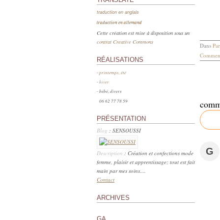
traduction en anglais
traduction en allemand
Cette création est mise à disposition sous un
contrat Creative Commons
Dans
Par
Comment
RÉALISATIONS
-
printemps, été
-
hiver
- bébé, divers
06 62 77 78 59
comm
PRÉSENTATION
Blog
: SENSOUSSI
G
Description
: Création et confections mode
femme, plaisir et apprentissage; tout est fait
main par mes soins....
Contact
ARCHIVES
GA