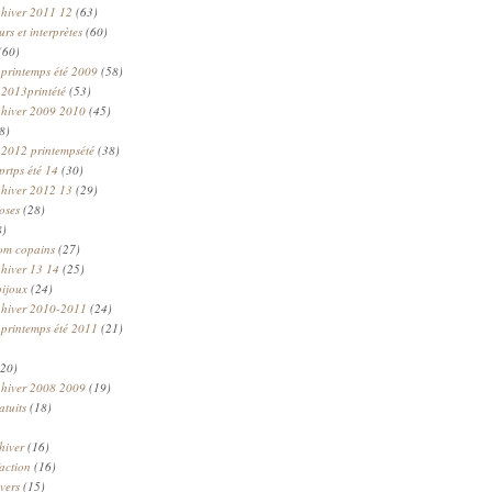
 hiver 2011 12
(63)
rs et interprètes
(60)
(60)
 printemps été 2009
(58)
 2013printété
(53)
 hiver 2009 2010
(45)
8)
 2012 printempsété
(38)
prtps été 14
(30)
 hiver 2012 13
(29)
oses
(28)
8)
om copains
(27)
 hiver 13 14
(25)
bijoux
(24)
n hiver 2010-2011
(24)
 printemps été 2011
(21)
20)
 hiver 2008 2009
(19)
atuits
(18)
hiver
(16)
faction
(16)
ivers
(15)