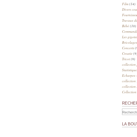
Film
(14)
Divers cou
Fournisseu
Travaux de
Bébé
(10)
Commander
Les gigote
Bricolages
Concerts
(
Croatie
(9
Tricot
(9)
collection
Statistique
Echarpes -
collection
collection
Collection
RECHE
LA BOU