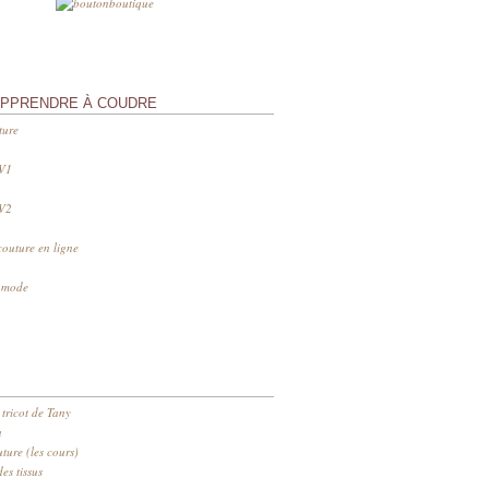
APPRENDRE À COUDRE
ture
 V1
 V2
couture en ligne
s mode
 tricot de Tany
n
ure (les cours)
es tissus