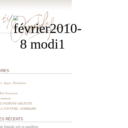
IRES
s, Jupes, Pantalons
Eté Sensoussi
sommaire
E PATRONS GRATUITS
LS COUTURE: SOMMAIRE
ES RÉCENTS
 de limande sole en papillotes