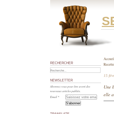
S
Accuei
RECHERCHER
Recette
15 fév
NEWSLETTER
Une b
Abonnez-vous pour être averti des
nouveaux articles publiés.
elle 
Email
TRANSLATE