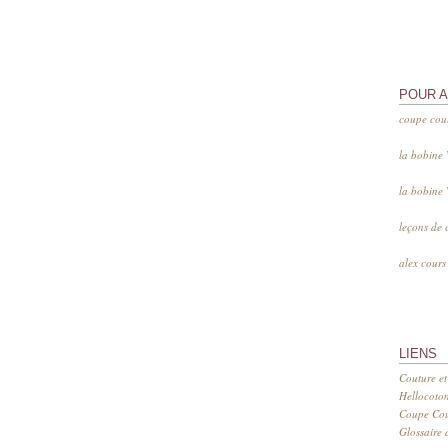
POUR 
coupe cou
la bobine
la bobine
leçons de 
alex cour
LIENS
Couture et
Hellocoto
Coupe Cout
Glossaire d