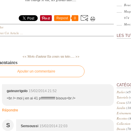
Bouc
Maqu
974
Repost
0
Merci
ler
er Cet Article
…
LES TU
<< Mots d'auteur
En cours un tuto..... >>
entaires
Ajouter un commentaire
CATÉG
gateuxrigolo
15/02/2014 21:52
Parler
(45
Tutoriels
(
<br /> moi j en ai 41 pffffffffffffffff bisous<br />
Cousu
(13
Jardin
(10
Répondre
Evènement
Recettes
(8
Collection
S
Sensoussi
15/02/2014 22:03
Dessin
(70