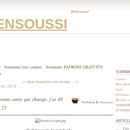
Bienvenue!
ENSOUSSI
l
Sommaire tuto couture
Sommaire PATRONS GRATUITS
SOMMA
s
Contact
<< Mots d'auteur
En cours un tuto..... >>
Hiver Robe
rier 2014
Links
Printemps 
onne amie qui change, j'ai 48
Recettes: 
Published By Sensoussi
SOMMAIR
a 25
TUTORIE
ARTICL
Filet
elle change si vite, les grands ado.....