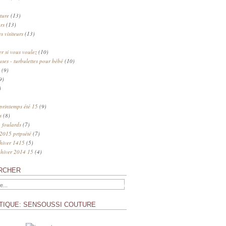
ture
(13)
rs
(13)
s visiteurs
(13)
 si vous voulez
(10)
uses - turbulettes pour bébé
(10)
(9)
9)
)
 printemps été 15
(9)
s
(8)
 foulards
(7)
 2015 prtpsété
(7)
 hiver 1415
(5)
 hiver 2014 15
(4)
RCHER
TIQUE: SENSOUSSI COUTURE