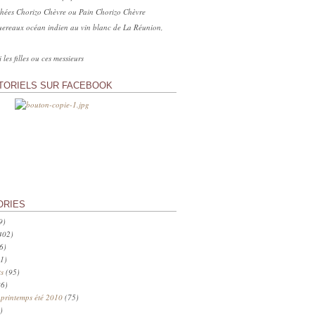
hées Chorizo Chèvre ou Pain Chorizo Chèvre
ereaux océan indien au vin blanc de La Réunion,
 les filles ou ces messieurs
TORIELS SUR FACEBOOK
ORIES
9)
402)
6)
1)
s
(95)
6)
 printemps été 2010
(75)
)