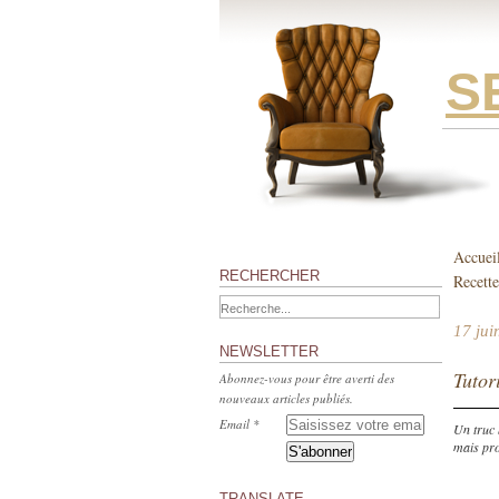
S
Accuei
RECHERCHER
Recette
17 jui
NEWSLETTER
Tutor
Abonnez-vous pour être averti des
nouveaux articles publiés.
Email
Un truc 
mais pro
TRANSLATE