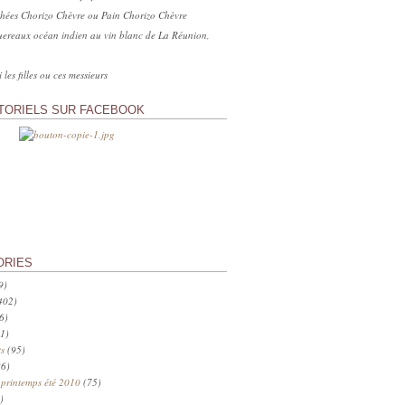
hées Chorizo Chèvre ou Pain Chorizo Chèvre
ereaux océan indien au vin blanc de La Réunion,
 les filles ou ces messieurs
TORIELS SUR FACEBOOK
ORIES
9)
402)
6)
1)
s
(95)
6)
 printemps été 2010
(75)
)