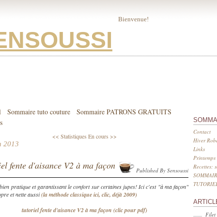
Bienvenue!
ENSOUSSI
l
Sommaire tuto couture
Sommaire PATRONS GRATUITS
SOMMA
s
Contact
<< Statistiques
En cours >>
Hiver Robe
n 2013
Links
Printemps 
iel fente d'aisance V2 à ma façon
Recettes: 
Published By Sensoussi
SOMMAIR
TUTORIE
bien pratique et garantissant le confort sur certaines jupes! Ici c'est "à ma façon"
pre et nette aussi
(la méthode classique ici, clic, déjà 2009)
ARTICL
tutoriel fente d'aisance V2 à ma façon (clic pour pdf)
Filet