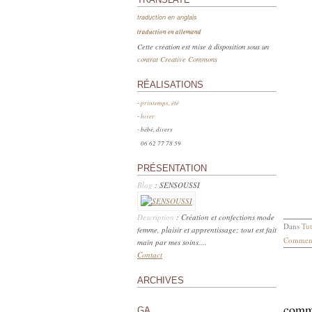
traduction en anglais
traduction en allemand
Cette création est mise à disposition sous un
contrat Creative Commons
RÉALISATIONS
-
printemps, été
-
hiver
- bébé, divers
06 62 77 78 59
PRÉSENTATION
Blog
: SENSOUSSI
Description
: Création et confections mode
Dans
Tut
femme, plaisir et apprentissage; tout est fait
Comment
main par mes soins....
Contact
ARCHIVES
comm
GA