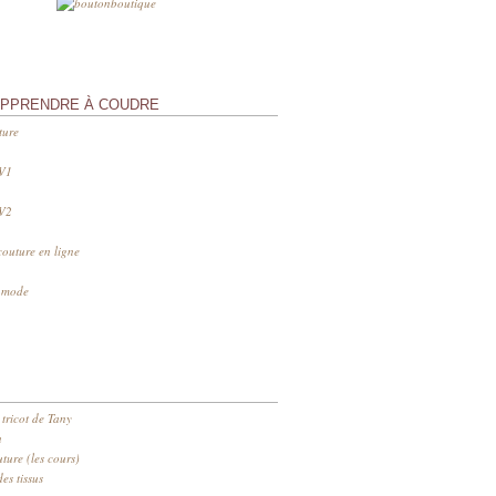
APPRENDRE À COUDRE
ture
 V1
 V2
couture en ligne
s mode
 tricot de Tany
n
ure (les cours)
es tissus