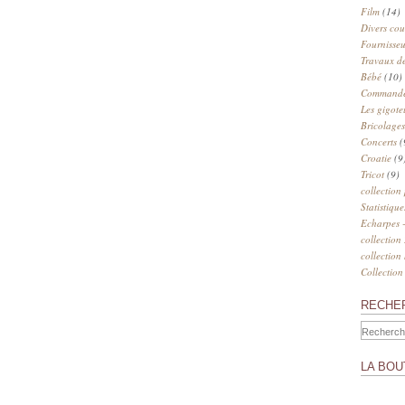
Film
(14)
Divers cou
Fournisseu
Travaux de
Bébé
(10)
Commander
Les gigote
Bricolages
Concerts
(
Croatie
(9
Tricot
(9)
collection
Statistique
Echarpes -
collection
collection
Collection
RECHE
LA BOU