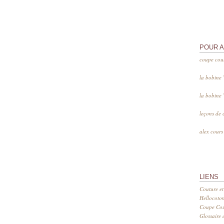
POUR 
coupe cou
la bobine
la bobine
leçons de 
alex cour
LIENS
Couture et
Hellocoto
Coupe Cout
Glossaire d