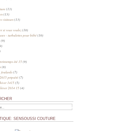
ture
(13)
rs
(13)
s visiteurs
(13)
 si vous voulez
(10)
uses - turbulettes pour bébé
(10)
(9)
9)
)
 printemps été 15
(9)
s
(8)
 foulards
(7)
 2015 prtpsété
(7)
 hiver 1415
(5)
 hiver 2014 15
(4)
RCHER
TIQUE: SENSOUSSI COUTURE