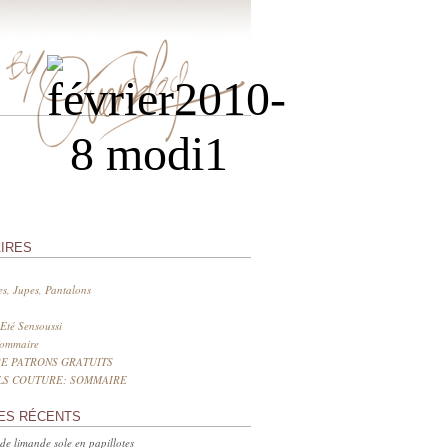
IRES
s, Jupes, Pantalons
Eté Sensoussi
sommaire
E PATRONS GRATUITS
LS COUTURE: SOMMAIRE
ES RÉCENTS
 de limande sole en papillotes