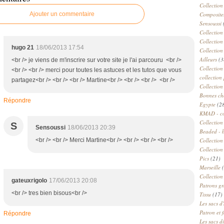
Collection
Ajouter un commentaire
Compositeu
Sensoussi
Collection
Collection
hugo 21
18/06/2013 17:54
Collection
Ailleurs
(3
<br /> je viens de m'inscrire sur votre site je l'ai parcouru <br />
Collection
<br /> <br /> merci pour toutes les astuces et les tutos que vous
collection 
partagez<br /> <br /> <br /> Martine<br /> <br /> <br /> <br />
Collection
Bonnes ch
Répondre
Egypte
(2
KMAD - c
Collection
S
Sensoussi
18/06/2013 20:39
Beaded - 
<br /> <br /> Merci Martine<br /> <br /> <br /> <br />
Collectio
Collection
Pics
(21)
Marseille
(
Collection
gateuxrigolo
17/06/2013 20:08
Patrons gr
<br /> tres bien bisous<br />
Tissu
(17)
Les sacs d'
Patron et 
Répondre
Les sacs d