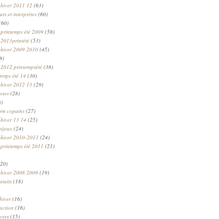
 hiver 2011 12
(63)
rs et interprètes
(60)
(60)
 printemps été 2009
(58)
 2013printété
(53)
 hiver 2009 2010
(45)
8)
 2012 printempsété
(38)
prtps été 14
(30)
 hiver 2012 13
(29)
oses
(28)
8)
om copains
(27)
 hiver 13 14
(25)
bijoux
(24)
n hiver 2010-2011
(24)
 printemps été 2011
(21)
20)
 hiver 2008 2009
(19)
atuits
(18)
hiver
(16)
faction
(16)
ivers
(15)