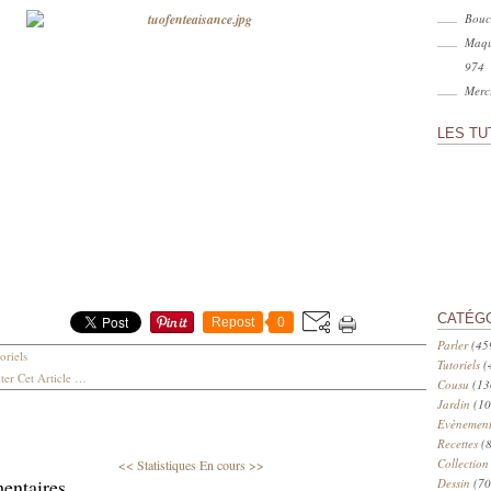
Bouc
Maqu
974
Merci
LES TU
tutoriel couture, mode femme
CATÉG
Repost
0
Parler
(45
oriels
Tutoriels
(
er Cet Article
…
Cousu
(13
Jardin
(10
Evènement
Recettes
(8
Collection
<< Statistiques
En cours >>
entaires
Dessin
(70