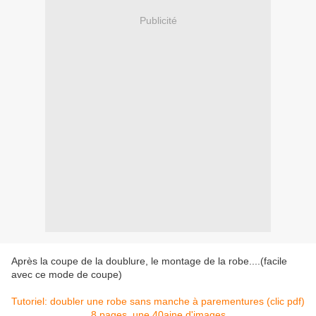
Publicité
Après la coupe de la doublure, le montage de la robe....(facile
avec ce mode de coupe)
tutoriel couture, mode femme
tutoriel
couture, mode femme
Tutoriel: doubler une robe sans manche à parementures (clic pdf)
8 pages, une 40aine d'images