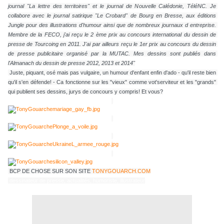
journal "La lettre des territoires" et le journal de Nouvelle Calédonie, TéléNC. Je 
collabore avec le journal satirique "Le Crobard" de Bourg en Bresse, aux éditions 
Jungle pour des illustrations d'humour ainsi que de nombreux journaux d entreprise. 
Membre de la FECO, j'ai reçu le 2 ème prix au concours international du dessin de 
presse de Tourcoing en 2011. J'ai par ailleurs reçu le 1er prix au concours du dessin 
de presse publicitaire organisé par la MUTAC. Mes dessins sont publiés dans 
l'Almanach du dessin de presse 2012, 2013 et 2014"
 Juste, piquant, osé mais pas vulgaire, un humour d'enfant enfin d'ado - qu'il reste bien 
qu'il s'en défende! - Ca fonctionne sur les "vieux" comme vot'serviteur et les "grands" 
qui publient ses dessins, jurys de concours y compris! Et vous?
 BCP DE CHOSE SUR SON SITE 
TONYGOUARCH.COM
 dessinateur de presse, actualités, humoriste, illustrateur