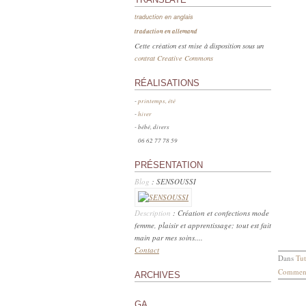
traduction en anglais
traduction en allemand
Cette création est mise à disposition sous un
contrat Creative Commons
RÉALISATIONS
-
printemps, été
-
hiver
- bébé, divers
06 62 77 78 59
PRÉSENTATION
Blog
: SENSOUSSI
Description
: Création et confections mode
femme, plaisir et apprentissage; tout est fait
main par mes soins....
Contact
Dans
Tut
Comment
ARCHIVES
GA