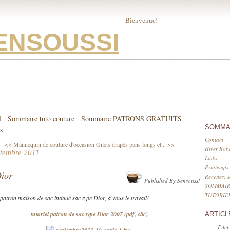
Bienvenue!
ENSOUSSI
l
Sommaire tuto couture
Sommaire PATRONS GRATUITS
SOMMA
s
Contact
<< Mannequin de couture d'occasion
Gilets drapés pans longs et... >>
Hiver Robe
ptembre 2011
Links
Printemps 
ior
Recettes: 
Published By Sensoussi
SOMMAIR
TUTORIE
 patron maison de sac intitulé sac type Dior, à vous le travail!
tutoriel patron de sac type Dior 2007 (pdf, clic)
ARTICL
Filet