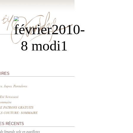
IRES
s, Jupes, Pantalons
Eté Sensoussi
sommaire
E PATRONS GRATUITS
LS COUTURE: SOMMAIRE
ES RÉCENTS
 de limande sole en papillotes