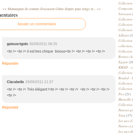
Collection
<< Mannequin de couture d'occasion
Gilets drapés pans longs et... >>
Compositeu
entaires
Sensoussi
Collection
Ajouter un commentaire
Collection
Collection
Ailleurs
(3
Collection
gateuxrigolo
30/09/2011 08:35
collection 
Collection
<br /> <br /> il est tres chique bisous<br /> <br /> <br /> <br />
Bonnes ch
Egypte
(2
Répondre
KMAD - c
Collection
Beaded - 
Clarabelle
29/09/2011 21:37
Collectio
Collection
<br /> <br /> Très élégant !<br /> <br /> <br /> <br /> <br /> <br />
Pics
(21)
<br />
Marseille
(
Collection
Répondre
Patrons gr
Tissu
(17)
Les sacs d'
Patron et 
Les sacs d