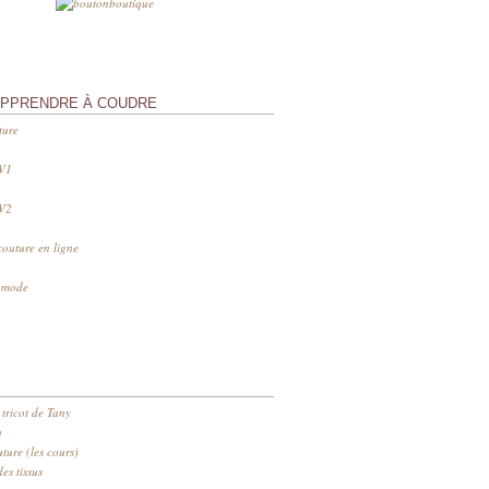
APPRENDRE À COUDRE
ture
 V1
 V2
couture en ligne
s mode
 tricot de Tany
n
ure (les cours)
es tissus