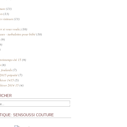
ture
(13)
rs
(13)
s visiteurs
(13)
 si vous voulez
(10)
uses - turbulettes pour bébé
(10)
(9)
9)
)
 printemps été 15
(9)
s
(8)
 foulards
(7)
 2015 prtpsété
(7)
 hiver 1415
(5)
 hiver 2014 15
(4)
RCHER
TIQUE: SENSOUSSI COUTURE