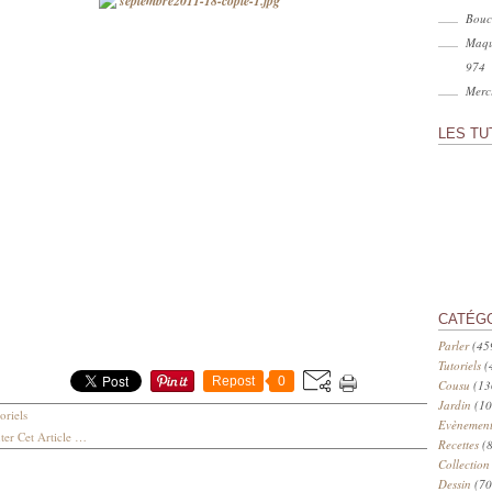
Bouc
Maqu
974
Merci
LES TU
CATÉG
Parler
(45
Tutoriels
(
Repost
0
Cousu
(13
Jardin
(10
oriels
Evènement
er Cet Article
…
Recettes
(8
Collection
Dessin
(70