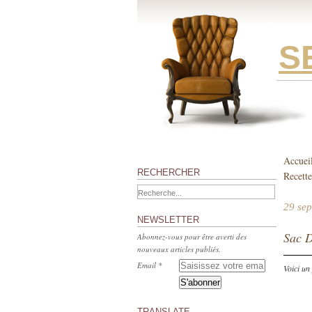
S
Accuei
RECHERCHER
Recette
29 se
NEWSLETTER
Sac D
Abonnez-vous pour être averti des
nouveaux articles publiés.
Email
Voici un
TRANSLATE