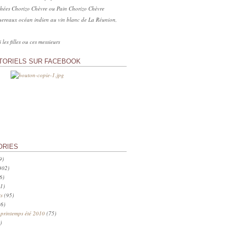
hées Chorizo Chèvre ou Pain Chorizo Chèvre
ereaux océan indien au vin blanc de La Réunion,
 les filles ou ces messieurs
TORIELS SUR FACEBOOK
ORIES
9)
402)
6)
1)
s
(95)
6)
 printemps été 2010
(75)
)