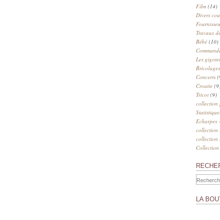
Film
(14)
Divers cou
Fournisseu
Travaux de
Bébé
(10)
Commander
Les gigote
Bricolages
Concerts
(
Croatie
(9
Tricot
(9)
collection
Statistique
Echarpes -
collection
collection
Collection
RECHE
LA BOU