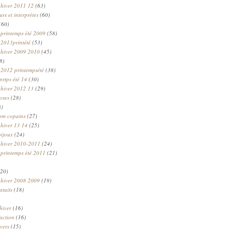
 hiver 2011 12
(63)
rs et interprètes
(60)
(60)
 printemps été 2009
(58)
 2013printété
(53)
 hiver 2009 2010
(45)
8)
 2012 printempsété
(38)
prtps été 14
(30)
 hiver 2012 13
(29)
oses
(28)
8)
om copains
(27)
 hiver 13 14
(25)
bijoux
(24)
n hiver 2010-2011
(24)
 printemps été 2011
(21)
20)
 hiver 2008 2009
(19)
atuits
(18)
hiver
(16)
faction
(16)
ivers
(15)