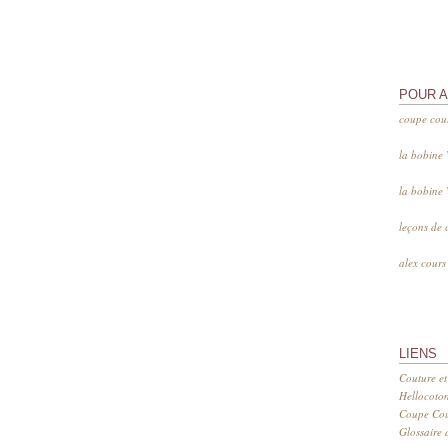
POUR 
coupe cou
la bobine
la bobine
leçons de 
alex cour
LIENS
Couture et
Hellocoto
Coupe Cout
Glossaire d