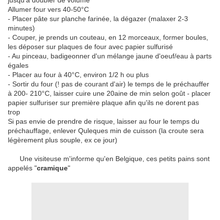
jusqu'à doubler de volume
Allumer four vers 40-50°C
- Placer pâte sur planche farinée, la dégazer (malaxer 2-3
minutes)
- Couper, je prends un couteau, en 12 morceaux, former boules,
les déposer sur plaques de four avec papier sulfurisé
- Au pinceau, badigeonner d'un mélange jaune d'oeuf/eau à parts
égales
- Placer au four à 40°C, environ 1/2 h ou plus
- Sortir du four (! pas de courant d'air) le temps de le préchauffer
à 200- 210°C, laisser cuire une 20aine de min selon goût - placer
papier sulfuriser sur première plaque afin qu'ils ne dorent pas
trop
Si pas envie de prendre de risque, laisser au four le temps du
préchauffage, enlever Quleques min de cuisson (la croute sera
légèrement plus souple, ex ce jour)
Une visiteuse m'informe qu'en Belgique, ces petits pains sont
appelés "
cramique
"