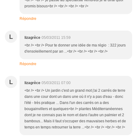
<br /> <br /> je passe au specialiste vendredi je te dirai quoi
promis bisous<br /> <br /> <br /> <br />
Répondre
L
lizagrèce
05/03/2011 15:59
<br /> <br /> Pour te donner une idée de ma régio : 322 jours
d'ensoleillement par an ...<br /> <br /> <br /> <br />
Répondre
L
lizagrèce
05/03/2011 07:00
<br /> <br /> Un jardin c'est un grand mot j'ai 2 carrés de terre
dans une cour dont un dans une où il n'y a pas d'eau - donc
l'été - très pratique ... Dans l'un des carrés on a des
bougainvillers et quelques<br /> plantes Méditerranéennes
dont je ne connais pas le nom et dans l'autre un palmier et 2
bambous... Mais il faut s'occuper des mauvaises herbes et de
temps en temps retrourner la terre ...<br /> <br /> <br /> <br />