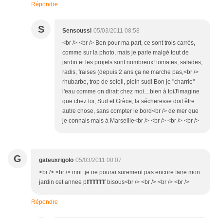
Répondre
S
Sensoussi
05/03/2011 08:58
<br /> <br /> Bon pour ma part, ce sont trois carrés,
comme sur la photo, mais je parle malgé tout de
jardin et les projets sont nombreux! tomates, salades,
radis, fraises (depuis 2 ans ça ne marche pas,<br />
rhubarbe, trop de soleil, plein sud! Bon je "charrie"
l'eau comme on dirait chez moi....bien à toiJ'imagine
que chez toi, Sud et Grèce, la sécheresse doit être
autre chose, sans compter le bord<br /> de mer que
je connais mais à Marseille<br /> <br /> <br /> <br />
G
gateuxrigolo
05/03/2011 00:07
<br /> <br /> moi je ne pourai surement pas encore faire mon
jardin cet annee pfffffffffffff bisous<br /> <br /> <br /> <br />
Répondre