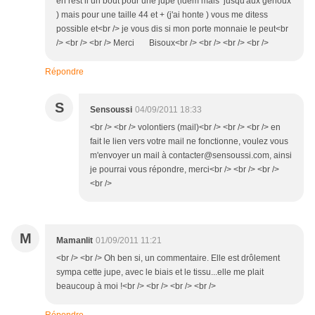
en rest il un bout pour une jupe (idem mais jusqu'aux genoux
) mais pour une taille 44 et + (j'ai honte ) vous me ditess
possible et<br /> je vous dis si mon porte monnaie le peut<br
/> <br /> <br /> Merci Bisoux<br /> <br /> <br /> <br />
Répondre
S
Sensoussi
04/09/2011 18:33
<br /> <br /> volontiers (mail)<br /> <br /> <br /> en
fait le lien vers votre mail ne fonctionne, voulez vous
m'envoyer un mail à contacter@sensoussi.com, ainsi
je pourrai vous répondre, merci<br /> <br /> <br />
<br />
M
Mamanlit
01/09/2011 11:21
<br /> <br /> Oh ben si, un commentaire. Elle est drôlement
sympa cette jupe, avec le biais et le tissu...elle me plait
beaucoup à moi !<br /> <br /> <br /> <br />