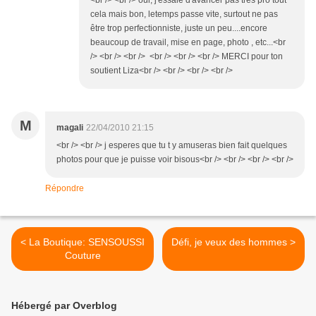
<br /> <br /> oui, j'essaie d'avancer pas très pro tout
cela mais bon, letemps passe vite, surtout ne pas
être trop perfectionniste, juste un peu....encore
beaucoup de travail, mise en page, photo , etc...<br
/> <br /> <br /> <br /> <br /> <br /> MERCI pour ton
soutient Liza<br /> <br /> <br /> <br />
M
magali
22/04/2010 21:15
<br /> <br /> j esperes que tu t y amuseras bien fait quelques
photos pour que je puisse voir bisous<br /> <br /> <br /> <br />
Répondre
< La Boutique: SENSOUSSI
Défi, je veux des hommes >
Couture
Hébergé par Overblog