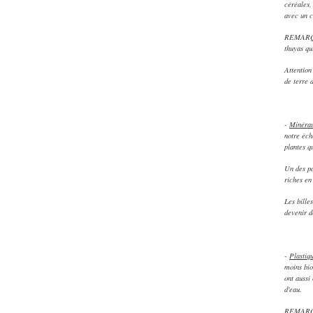
céréales, 
avec un c
REMARQUES
thuyas qu
Attention
de terre 
-
Minéra
notre éch
plantes q
Un des pa
riches en
Les bille
devenir d
-
Plastiqu
moins bio
ont aussi
d'eau.
REMARQUE