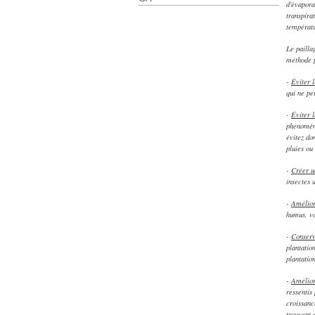
d'évapora
transpira
températu
Le pailla
méthode p
-
Éviter 
qui ne pe
-
Éviter 
phénomène
évitez do
pluies ou 
-
Créer un
insectes u
-
Amélior
humus, vo
-
Conserv
plantatio
plantatio
-
Amélior
ressentis
croissanc
trouvent 