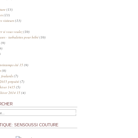
ture
(13)
rs
(13)
s visiteurs
(13)
 si vous voulez
(10)
uses - turbulettes pour bébé
(10)
(9)
9)
)
 printemps été 15
(9)
s
(8)
 foulards
(7)
 2015 prtpsété
(7)
 hiver 1415
(5)
 hiver 2014 15
(4)
RCHER
TIQUE: SENSOUSSI COUTURE