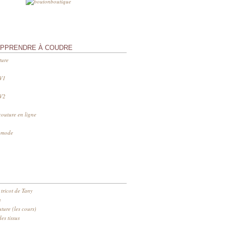
APPRENDRE À COUDRE
ture
 V1
 V2
couture en ligne
s mode
 tricot de Tany
n
ure (les cours)
es tissus