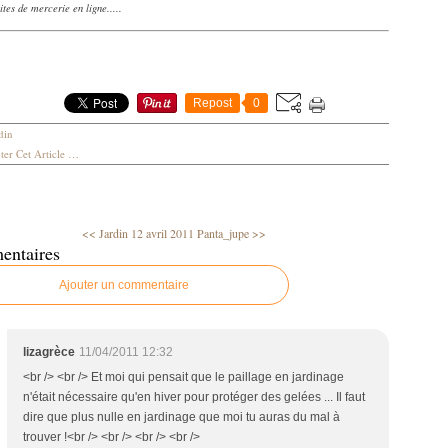
ites de mercerie en ligne.....
Repost
0
din
er Cet Article
…
<< Jardin 12 avril 2011
Panta_jupe >>
entaires
Ajouter un commentaire
lizagrèce
11/04/2011 12:32
<br /> <br /> Et moi qui pensait que le paillage en jardinage
n'était nécessaire qu'en hiver pour protéger des gelées ... Il faut
dire que plus nulle en jardinage que moi tu auras du mal à
trouver !<br /> <br /> <br /> <br />