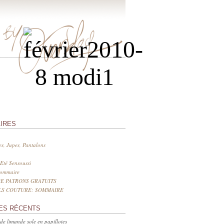
IRES
s, Jupes, Pantalons
Eté Sensoussi
sommaire
E PATRONS GRATUITS
LS COUTURE: SOMMAIRE
ES RÉCENTS
 de limande sole en papillotes