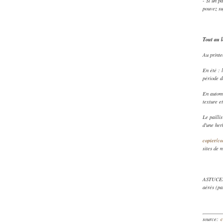
- Si un p
pouvez su
Tout au 
Au printem
En été : 
période d
En automn
texture et
Le pailli
d'une her
copier/co
sites de m
ASTUCES :
aérés (pa
c
source: