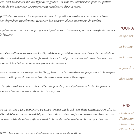
etc, sont utilisables sur tout type de végétaux. Ils sont très intéressants pour les plantes
ycle de vie court car ils s'incorporent rapidement dans la terre.
:Ne pas utiliser les aiguilles de pins, les feuilles des arbustes persistants et des
i se dégradent difficilement. Réservez-les pour vos allées ou sentiers de jardins.
POUR 
 également aux écorces de pin qui acidifient le sol. Utilisez-les pour les massifs de plantes
de bruyère.
coupe cou
la bobine
ux
: Ces paillages ne sont pas biodégradables et possèdent donc une durée de vie infinie à
la bobine
elle. Ils contribuent au réchauffement du sol et sont particulièrement conseillés pour les
ui aiment la chaleur, comme les plantes de rocailles.
leçons de 
illis couramment employé est la Pouzzolane : roche constituée de projections volcaniques
 silice. Elle possède une structure alvéolaire bon isolant thermique.
alex cour
s d'argiles, ardoises concassées, débris de poteries, sont également utilisés. Ils peuvent
e réels éléments de décoration dans votre jardin.
LIENS
es ou textiles
: Ils s'appliquent en toiles tendues sur le sol. Les films plastiques sont plus ou
Couture et
dégradables et restent inesthétiques. Les toiles tissées, en jute ou autres matières textiles
Hellocoto
 comme utilité de retenir efficacement la terre des talus pentus ou les berges d'un plan
Coupe Cout
Glossaire d
 : Les engrais verts ont également une vocation de paillage.