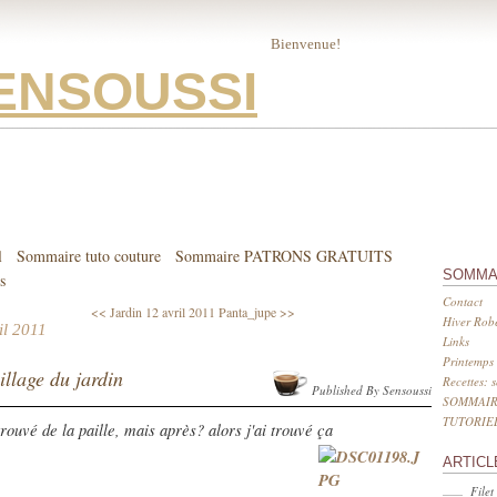
Bienvenue!
ENSOUSSI
l
Sommaire tuto couture
Sommaire PATRONS GRATUITS
SOMMA
s
Contact
<< Jardin 12 avril 2011
Panta_jupe >>
Hiver Robe
il 2011
Links
Printemps 
illage du jardin
Recettes: 
Published By Sensoussi
SOMMAIR
TUTORIE
trouvé de la paille, mais après? alors j'ai trouvé ça
ARTICL
Filet