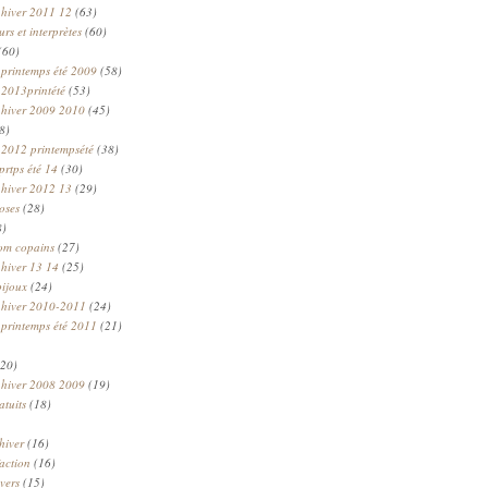
 hiver 2011 12
(63)
rs et interprètes
(60)
(60)
 printemps été 2009
(58)
 2013printété
(53)
 hiver 2009 2010
(45)
8)
 2012 printempsété
(38)
prtps été 14
(30)
 hiver 2012 13
(29)
oses
(28)
8)
om copains
(27)
 hiver 13 14
(25)
bijoux
(24)
n hiver 2010-2011
(24)
 printemps été 2011
(21)
20)
 hiver 2008 2009
(19)
atuits
(18)
hiver
(16)
faction
(16)
ivers
(15)