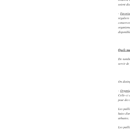
soient di
-
Favoris
réguliers
conserver
organisme
disponible
Quels mat
De nombre
servir de
On distin
-
Organi
Celle-ci 
pour des 
Les paill
haies d'a
arbustes,
Les paill