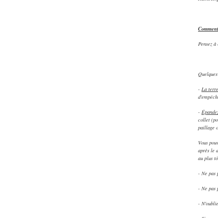
Comment 
Pensez à 
Quelques 
-
La terr
d'empêche
-
Épandez
collet (po
paillage 
Vous pouv
après le 
au plus tô
- Ne pas p
- Ne pas 
- N'oubli