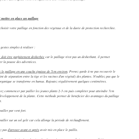
mettre en place un paillage
choisir votre paillage en fonction des végétaux et de la durée de protection recherchée.
gestes simples à réaliser :
e doit être parfaitement désherbée
car le paillage n'est pas un désherbant, il permet
r la pousse des adventices.
 le paillage en une couche épaisse de 7cm environ
. Prenez garde à ne pas recouvrir le
int de séparation entre la tige et les racines d'un végétal) des plantes. N'oubliez pas que le
organique se transforme en humus. Rajoutez régulièrement quelques centimètres.
ez commencer par pailler les jeunes plants 2-3 cm puis compléter pour atteindre 7cm
développement de la plante. Cette méthode permet de bénéficier des avantages du paillage
t.
ailler par vent fort.
pailler sur un sol gelé car cela allonge la période de réchauffement.
ez pas
d'arroser avant et après
avoir mis en place le paillis.