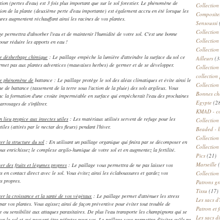
tion (pertes d'eau) est 3 fois plus important que sur le sol forestier. Le phénomène de
Collection
tion de la plante (deuxième perte d'eau importante) est également accru en été lorsque les
Compositeu
res augmentent réchauffant ainsi les racines de vos plantes.
Sensoussi
Collection
ge permettra d'absorber l'eau et de maintenir l'humidité de votre sol. C'est une bonne
Collection
our réduire les apports en eau !
Collection
le désherbage chimique
: Le paillage empêche la lumière d'atteindre la surface du sol ce
Ailleurs
(3
rmet pas aux plantes adventices (mauvaises herbes) de germer et de se développer.
Collection
collection 
le phénomène de
battance : Le paillage protège le sol des aléas climatiques et évite ainsi le
Collection
 de battance (tassement de la terre sous l'action de la pluie) des sols argileux. Vous
Bonnes ch
nc la formation d'une croûte imperméable en surface qui empêcherait l'eau des prochaines
Egypte
(2
arrosages de s'infiltrer.
KMAD - c
 lieu propice aux insectes utiles
: Les matériaux utilisés servent de refuge pour les
Collection
tiles (attirés par le nectar des fleurs) pendant l'hiver.
Beaded - 
Collectio
er la structure du sol
: En utilisant un paillage organique qui finira par se décomposer en
Collection
us enrichissez le complexe argilo-humique de votre sol et en augmentez la fertilité.
Pics
(21)
Marseille
(
er des fruits et légumes propres
: Le paillage vous permettra de ne pas laisser vos
ns en contact direct avec le sol. Vous évitez ainsi les éclaboussures et gardez vos
Collection
ns propres.
Patrons gr
Tissu
(17)
er la croissance et la santé de vos végétaux
: Le paillage permet d'atténuer les stress
Les sacs d'
 par vos plantes. Vous agissez ainsi de façon préventive pour éviter tout trouble de
Patron et 
e ou sensibilité aux attaques parasitaires. De plus l'eau transporte les champignons qui se
Les sacs d
sur le sol et qui peuvent être néfastes pour vos. Le paillage vous permettra d'éviter qu'ils ne