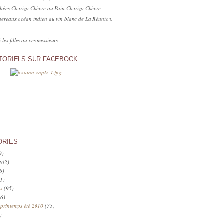
hées Chorizo Chèvre ou Pain Chorizo Chèvre
ereaux océan indien au vin blanc de La Réunion,
 les filles ou ces messieurs
TORIELS SUR FACEBOOK
ORIES
9)
402)
6)
1)
s
(95)
6)
 printemps été 2010
(75)
)