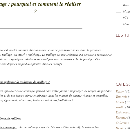
lage : pourquoi et comment le réaliser
Bouc
?
Maqu
974
Merci
LES TU
nue est un état anormal dans la nature. Pour ne pas laisser le sol à nu, le jardinier à
u paillage (ou mulch / mulching). Le paillage est une technique qui consiste à recouvrir le
tériaux organiques, minéraux ou plastiques pour le nourrir et/ou le protéger. Ces
 sont déposés au pied des plantes dans les massifs.
n appliquer la technique du paillage ?
CATÉG
ez appliquer cette technique partout dans votre jardin : au potager, au verger, au pied des
Parler
(45
ies et de vos jeunes arbres et arbustes, dans les massifs de plantes vivaces et annuelles.
Tutoriels
(
ez également pailler vos plantes en pot et vos jardinières !
Cousu
(13
Jardin
(10
Evènement
Recettes
(8
ages du paillage
Collection
 les arrosages
: Sur un sol nu (ce qui n'existe pas à l'état naturel), le phénomène
Dessin
(70