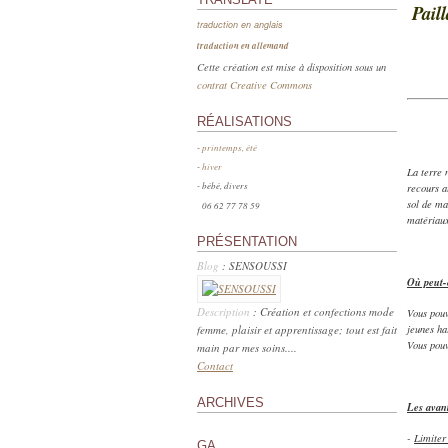
Pail
traduction en anglais
traduction en allemand
Cette création est mise à disposition sous un
contrat Creative Commons
RÉALISATIONS
-
printemps, été
-
hiver
La terre 
- bébé, divers
recours a
sol de ma
06 62 77 78 59
matériaux
PRÉSENTATION
Blog
: SENSOUSSI
Où peut-o
Description
: Création et confections mode
Vous pouv
femme, plaisir et apprentissage; tout est fait
jeunes ha
Vous pouv
main par mes soins....
Contact
ARCHIVES
Les avant
-
Limiter
GA