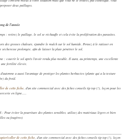
aillage convient mieux à votre situation mais que vous ne le trouvez pas esthétique, vous
perposer deux paillages.
long de l'année
ps : retirez le paillage, le sol se réchauffe et cela évite la prolifération des parasites.
lors des grosses chaleurs, épandre le mulch sur le sol humide. Pensez à le ratisser en
e sécheresse prolongée, afin de laisser la pluie pénétrer le sol.
e : couvrir le sol après l'avoir rendu plus meuble. Il aura, au printemps, une excellente
 une fertilité élevée.
s d'automne a aussi l'avantage de protéger les plantes herbacées (plante qui a la texture
be) du froid.
ller de cette fiche
, d'un site commercial avec des fiches conseils tip top (!), leçon pour les
ercerie en ligne.....
 Pour éviter la pourriture des plantes sensibles, utilisez des matériaux légers et bien
illes ou fougères)
opier/coller de cette fiche
, d'un site commercial avec des fiches conseils tip top (!), leçon