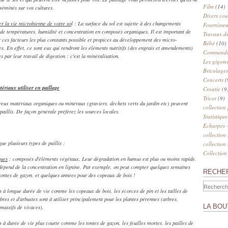
Film
(14)
sséminés sur vos cultures.
Divers cou
er la vie microbienne de votre so
l : La surface du sol est sujette à des changements
Fournisseu
 de températures, humidité et concentration en composés organiques. Il est important de
Travaux de
 ces facteurs les plus constants possible et propices au développement des micro-
Bébé
(10)
s. En effet, ce sont eux qui rendront les éléments nutritifs (des engrais et amendements)
Commander
s par leur travail de digestion : c'est la minéralisation.
Les gigote
Bricolages
Concerts
(
ériaux utiliser en paillage
Croatie
(9
Tricot
(9)
ux matériaux organiques ou minéraux (graviers, déchets verts du jardin etc) peuvent
collection
 paillis. De façon générale préférez les sources locales.
Statistique
Echarpes -
collection
gue plusieurs types de paillis :
collection
Collection
ques
: composés d'éléments végétaux. Leur dégradation en humus est plus ou moins rapide.
dépend de la concentration en lignine. Par exemple, on peut compter quelques semaines
RECHE
tontes de gazon, et quelques années pour des copeaux de bois !
is à longue durée de vie comme les copeaux de bois, les écorces de pin et les tailles de
rbres et d'arbustes sont à utiliser principalement pour les plantes pérennes (arbres,
LA BOU
 massifs de vivaces).
is à durée de vie plus courte comme les tontes de gazon, les feuilles mortes, les pailles de