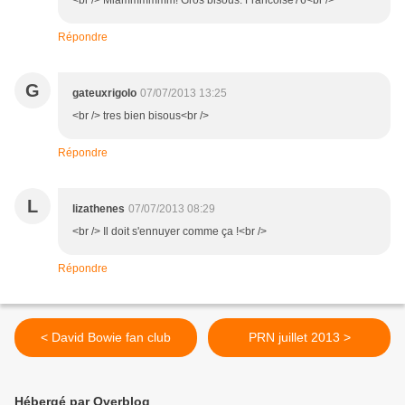
<br /> Miammmmmm! Gros bisous. Francoise76<br />
Répondre
G
gateuxrigolo
07/07/2013 13:25
<br /> tres bien bisous<br />
Répondre
L
lizathenes
07/07/2013 08:29
<br /> Il doit s'ennuyer comme ça !<br />
Répondre
< David Bowie fan club
PRN juillet 2013 >
Hébergé par Overblog