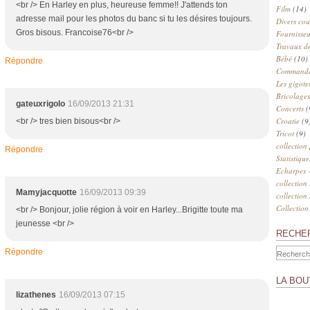
<br /> En Harley en plus, heureuse femme!! J'attends ton
Film
(14)
adresse mail pour les photos du banc si tu les désires toujours.
Divers cou
Gros bisous. Francoise76<br />
Fournisseu
Travaux de
Bébé
(10)
Répondre
Commander
Les gigote
Bricolages
gateuxrigolo
16/09/2013 21:31
Concerts
(
Croatie
(9
<br /> tres bien bisous<br />
Tricot
(9)
collection
Répondre
Statistique
Echarpes -
collection
Mamyjacquotte
16/09/2013 09:39
collection
Collection
<br /> Bonjour, jolie région à voir en Harley...Brigitte toute ma
jeunesse <br />
RECHE
Répondre
LA BOU
lizathenes
16/09/2013 07:15