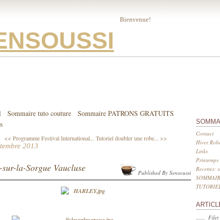
Bienvenue!
ENSOUSSI
l
Sommaire tuto couture
Sommaire PATRONS GRATUITS
SOMMA
s
Contact
<< Programme Festival International...
Tutoriel doubler une robe... >>
Hiver Robe
ptembre 2013
Links
Printemps 
e-sur-la-Sorgue Vaucluse
Recettes: 
Published By Sensoussi
SOMMAIR
TUTORIE
ARTICL
Filet