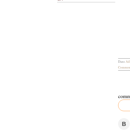
Dans
Ail
Comment
comm
B