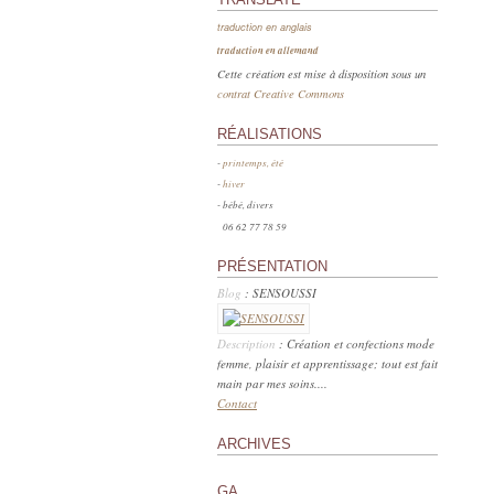
traduction en anglais
traduction en allemand
Cette création est mise à disposition sous un
contrat Creative Commons
RÉALISATIONS
-
printemps, été
-
hiver
- bébé, divers
06 62 77 78 59
PRÉSENTATION
Blog
: SENSOUSSI
Description
: Création et confections mode
femme, plaisir et apprentissage; tout est fait
main par mes soins....
Contact
ARCHIVES
GA