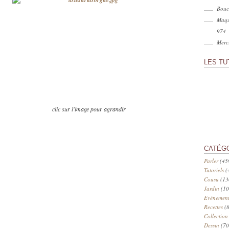
Bouc
Maqu
974
Merci
LES TU
clic sur l'image pour agrandir
CATÉG
Parler
(45
Tutoriels
(
Cousu
(13
Jardin
(10
Evènement
Recettes
(8
Collection
Dessin
(70