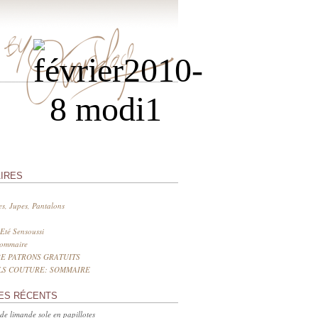
IRES
s, Jupes, Pantalons
Eté Sensoussi
sommaire
E PATRONS GRATUITS
LS COUTURE: SOMMAIRE
ES RÉCENTS
 de limande sole en papillotes