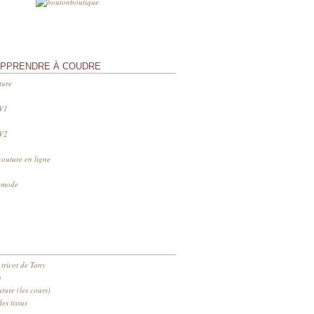
APPRENDRE À COUDRE
ture
 V1
 V2
couture en ligne
s mode
 tricot de Tany
n
ure (les cours)
es tissus