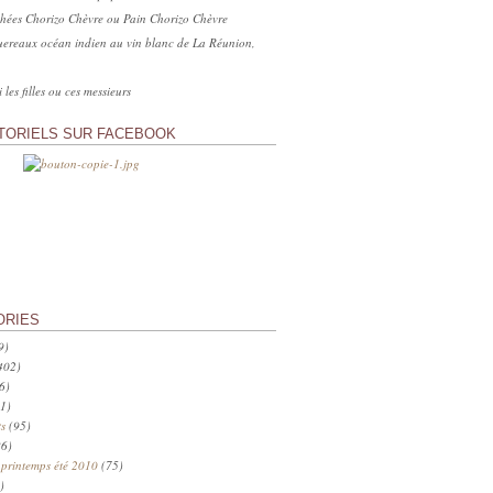
hées Chorizo Chèvre ou Pain Chorizo Chèvre
ereaux océan indien au vin blanc de La Réunion,
 les filles ou ces messieurs
TORIELS SUR FACEBOOK
ORIES
9)
402)
6)
1)
s
(95)
6)
 printemps été 2010
(75)
)