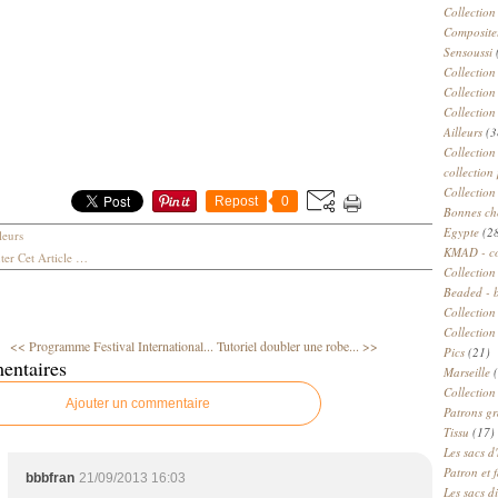
Collection
Compositeu
Sensoussi
Collection
Collection
Collection
Ailleurs
(3
Collection
collection 
Collection
Repost
0
Bonnes ch
Egypte
(2
leurs
KMAD - c
er Cet Article
…
Collection
Beaded - 
Collectio
Collection
<< Programme Festival International...
Tutoriel doubler une robe... >>
Pics
(21)
entaires
Marseille
(
Collection
Ajouter un commentaire
Patrons gr
Tissu
(17)
Les sacs d'
Patron et 
bbbfran
21/09/2013 16:03
Les sacs d