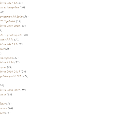
 hiver 2011 12
(63)
rs et interprètes
(60)
(60)
 printemps été 2009
(58)
 2013printété
(53)
 hiver 2009 2010
(45)
8)
 2012 printempsété
(38)
prtps été 14
(30)
 hiver 2012 13
(29)
oses
(28)
8)
om copains
(27)
 hiver 13 14
(25)
bijoux
(24)
n hiver 2010-2011
(24)
 printemps été 2011
(21)
20)
 hiver 2008 2009
(19)
atuits
(18)
hiver
(16)
faction
(16)
ivers
(15)