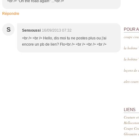
<br /> "On the road again" ...<br />
Répondre
S
POUR 
Sensoussi
16/09/2013 07:32
coupe cou
<br /> <br /> Hello, dis moi tu ne postes plus ou j'ai
encore un pb de lien? Flo<br /> <br /> <br /> <br />
la bobine
la bobine
leçons de 
alex cour
LIENS
Couture et
Hellocoto
Coupe Cout
Glossaire d