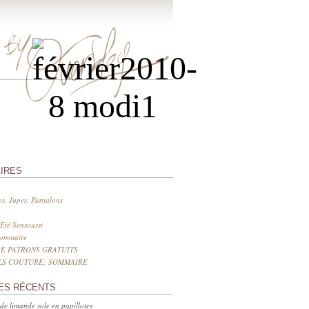
IRES
s, Jupes, Pantalons
Eté Sensoussi
sommaire
E PATRONS GRATUITS
LS COUTURE: SOMMAIRE
ES RÉCENTS
 de limande sole en papillotes