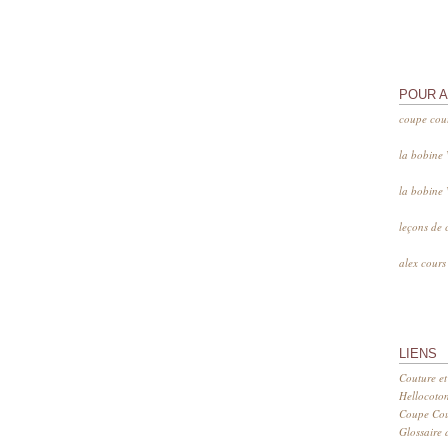
POUR 
coupe cou
la bobine
la bobine
leçons de 
alex cour
LIENS
Couture et
Hellocoto
Coupe Cout
Glossaire d