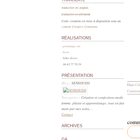
traduction en anglais
traduction en allemand
Cette création est mise à disposition sous un
contrat Creative Commons
RÉALISATIONS
-
printemps, été
-
hiver
- bébé, divers
06 62 77 78 59
PRÉSENTATION
Blog
: SENSOUSSI
Dans
Col
Comment
Description
: Création et confections mode
femme, plaisir et apprentissage; tout est fait
main par mes soins....
Contact
comm
ARCHIVES
GA