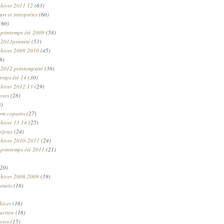
 hiver 2011 12
(63)
rs et interprètes
(60)
(60)
 printemps été 2009
(58)
 2013printété
(53)
 hiver 2009 2010
(45)
8)
 2012 printempsété
(38)
prtps été 14
(30)
 hiver 2012 13
(29)
oses
(28)
8)
om copains
(27)
 hiver 13 14
(25)
bijoux
(24)
n hiver 2010-2011
(24)
 printemps été 2011
(21)
20)
 hiver 2008 2009
(19)
atuits
(18)
hiver
(16)
faction
(16)
ivers
(15)