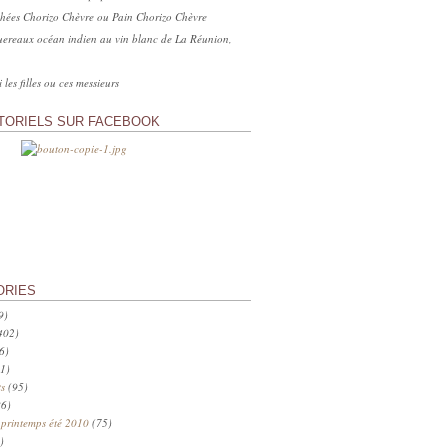
hées Chorizo Chèvre ou Pain Chorizo Chèvre
ereaux océan indien au vin blanc de La Réunion,
 les filles ou ces messieurs
TORIELS SUR FACEBOOK
ORIES
9)
402)
6)
1)
s
(95)
6)
 printemps été 2010
(75)
)