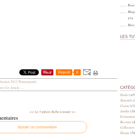
Bouc
Maqu
974
Merci
LES TU
Repost
0
lection 2012 Printempsété
er Cet Article
…
CATÉG
Parler
(45
Tutoriels
(
Cousu
(13
Jardin
(10
<< Le 3 pièces
Robe à nouer >>
entaires
Evènement
Recettes
(8
Ajouter un commentaire
Collection
Dessin
(70