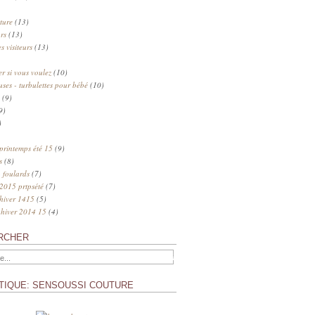
ture
(13)
rs
(13)
s visiteurs
(13)
 si vous voulez
(10)
uses - turbulettes pour bébé
(10)
(9)
9)
)
 printemps été 15
(9)
s
(8)
 foulards
(7)
 2015 prtpsété
(7)
 hiver 1415
(5)
 hiver 2014 15
(4)
RCHER
TIQUE: SENSOUSSI COUTURE