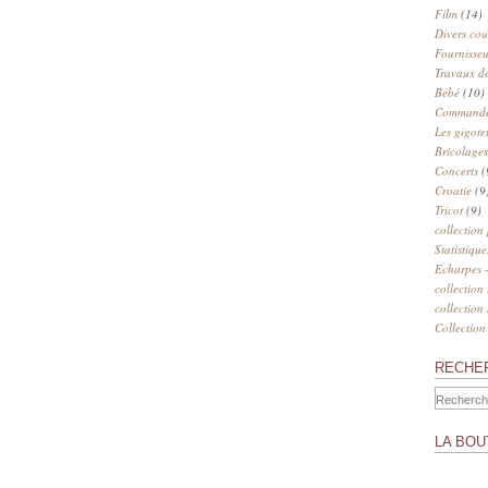
Film
(14)
Divers cou
Fournisseu
Travaux de
Bébé
(10)
Commander
Les gigote
Bricolages
Concerts
(
Croatie
(9
Tricot
(9)
collection
Statistique
Echarpes -
collection
collection
Collection
RECHE
LA BOU