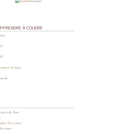
APPRENDRE À COUDRE
ture
 V1
 V2
couture en ligne
s mode
 tricot de Tany
n
ure (les cours)
es tissus