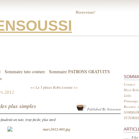
Bienvenue!
ENSOUSSI
l
Sommaire tuto couture
Sommaire PATRONS GRATUITS
SOMMA
s
Contact
<< Le 3 pièces
Robe à nouer >>
Hiver Robe
rs 2012
Links
Printemps 
des plus simples
Recettes: 
Published By Sensoussi
SOMMAIR
TUTORIE
 faudrait un tuto, trop facile, plus tard
ARTICL
Filet