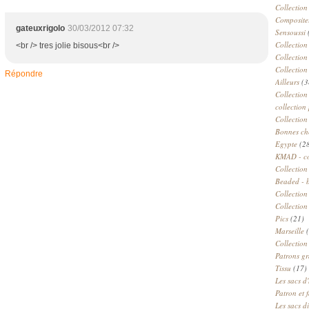
Collection
Compositeu
gateuxrigolo
30/03/2012 07:32
Sensoussi
Collection
<br /> tres jolie bisous<br />
Collection
Collection
Répondre
Ailleurs
(3
Collection
collection 
Collection
Bonnes ch
Egypte
(2
KMAD - c
Collection
Beaded - 
Collectio
Collection
Pics
(21)
Marseille
(
Collection
Patrons gr
Tissu
(17)
Les sacs d'
Patron et 
Les sacs d