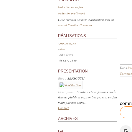
traduction en anglais
traduction en allemand
Cette création est mise à disposition sous un
contrat Creative Commons
RÉALISATIONS
-
printemps, été
-
hiver
- bébé, divers
06 62 77 78 59
Dans
Jar
PRÉSENTATION
Comment
Blog
: SENSOUSSI
Description
: Création et confections mode
femme, plaisir et apprentissage; tout est fait
comm
main par mes soins....
Contact
ARCHIVES
G
GA