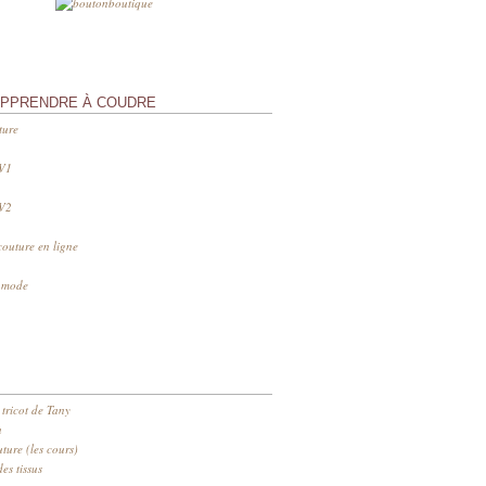
APPRENDRE À COUDRE
ture
 V1
 V2
couture en ligne
s mode
 tricot de Tany
n
ure (les cours)
es tissus