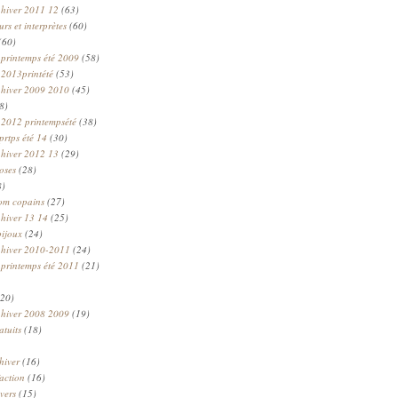
 hiver 2011 12
(63)
rs et interprètes
(60)
(60)
 printemps été 2009
(58)
 2013printété
(53)
 hiver 2009 2010
(45)
8)
 2012 printempsété
(38)
prtps été 14
(30)
 hiver 2012 13
(29)
oses
(28)
8)
om copains
(27)
 hiver 13 14
(25)
bijoux
(24)
n hiver 2010-2011
(24)
 printemps été 2011
(21)
20)
 hiver 2008 2009
(19)
atuits
(18)
hiver
(16)
faction
(16)
ivers
(15)