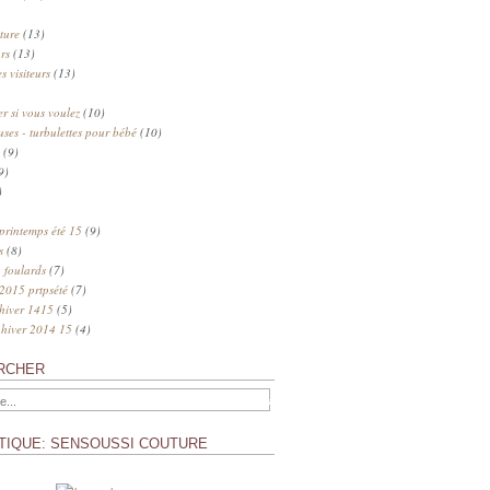
ture
(13)
rs
(13)
s visiteurs
(13)
 si vous voulez
(10)
uses - turbulettes pour bébé
(10)
(9)
9)
)
 printemps été 15
(9)
s
(8)
 foulards
(7)
 2015 prtpsété
(7)
 hiver 1415
(5)
 hiver 2014 15
(4)
RCHER
TIQUE: SENSOUSSI COUTURE