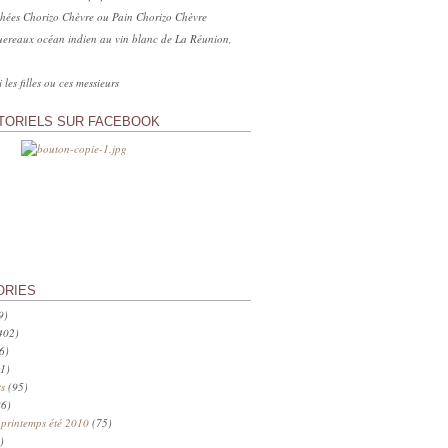
hées Chorizo Chèvre ou Pain Chorizo Chèvre
ereaux océan indien au vin blanc de La Réunion,
 les filles ou ces messieurs
TORIELS SUR FACEBOOK
ORIES
9)
402)
6)
1)
s
(95)
6)
 printemps été 2010
(75)
)