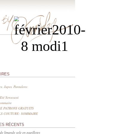
IRES
s, Jupes, Pantalons
Eté Sensoussi
sommaire
E PATRONS GRATUITS
LS COUTURE: SOMMAIRE
ES RÉCENTS
 de limande sole en papillotes