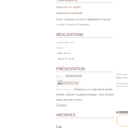
traduction en anglais
traduction en allemand
Cette création est mise à disposition sous un
contrat Creative Commons
RÉALISATIONS
-
printemps, été
-
hiver
- bébé, divers
06 62 77 78 59
PRÉSENTATION
Blog
: SENSOUSSI
Dans
Par
Comment
Description
: Création et confections mode
femme, plaisir et apprentissage; tout est fait
main par mes soins....
Contact
comm
ARCHIVES
GA