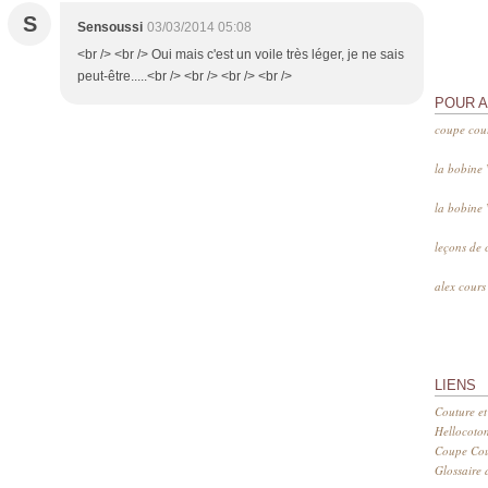
S
Sensoussi
03/03/2014 05:08
<br /> <br /> Oui mais c'est un voile très léger, je ne sais
peut-être.....<br /> <br /> <br /> <br />
POUR 
coupe cou
la bobine
la bobine
leçons de 
alex cour
LIENS
Couture et
Hellocoto
Coupe Cout
Glossaire d