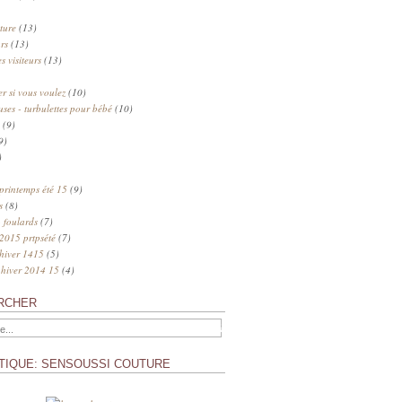
ture
(13)
rs
(13)
s visiteurs
(13)
 si vous voulez
(10)
uses - turbulettes pour bébé
(10)
(9)
9)
)
 printemps été 15
(9)
s
(8)
 foulards
(7)
 2015 prtpsété
(7)
 hiver 1415
(5)
 hiver 2014 15
(4)
RCHER
TIQUE: SENSOUSSI COUTURE