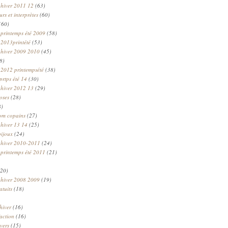
 hiver 2011 12
(63)
rs et interprètes
(60)
(60)
 printemps été 2009
(58)
 2013printété
(53)
 hiver 2009 2010
(45)
8)
 2012 printempsété
(38)
prtps été 14
(30)
 hiver 2012 13
(29)
oses
(28)
8)
om copains
(27)
 hiver 13 14
(25)
bijoux
(24)
n hiver 2010-2011
(24)
 printemps été 2011
(21)
20)
 hiver 2008 2009
(19)
atuits
(18)
hiver
(16)
faction
(16)
ivers
(15)