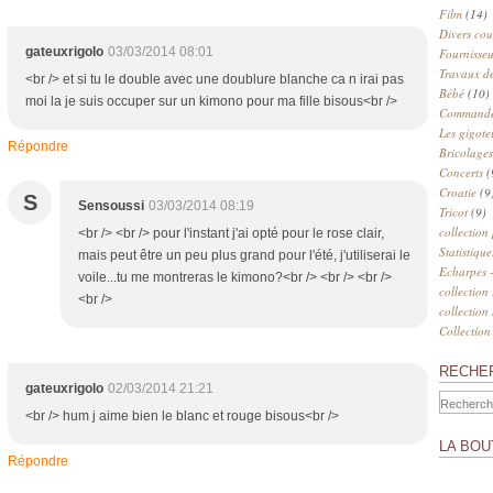
Film
(14)
Divers cou
gateuxrigolo
03/03/2014 08:01
Fournisseu
Travaux de
<br /> et si tu le double avec une doublure blanche ca n irai pas
Bébé
(10)
moi la je suis occuper sur un kimono pour ma fille bisous<br />
Commander
Les gigote
Répondre
Bricolages
Concerts
(
Croatie
(9
S
Sensoussi
03/03/2014 08:19
Tricot
(9)
collection
<br /> <br /> pour l'instant j'ai opté pour le rose clair,
Statistique
mais peut être un peu plus grand pour l'été, j'utiliserai le
Echarpes -
voile...tu me montreras le kimono?<br /> <br /> <br />
collection
<br />
collection
Collection
RECHE
gateuxrigolo
02/03/2014 21:21
<br /> hum j aime bien le blanc et rouge bisous<br />
LA BOU
Répondre