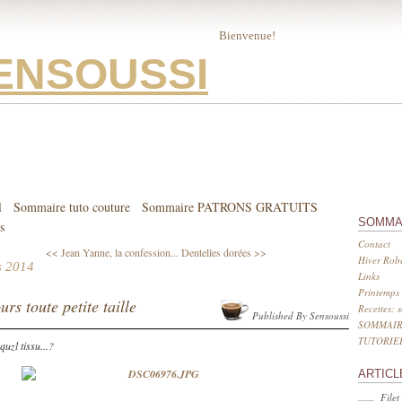
Bienvenue!
ENSOUSSI
l
Sommaire tuto couture
Sommaire PATRONS GRATUITS
SOMMA
s
Contact
<< Jean Yanne, la confession...
Dentelles dorées >>
Hiver Robe
s 2014
Links
Printemps 
urs toute petite taille
Recettes: 
Published By Sensoussi
SOMMAIR
TUTORIE
 quzl tissu...?
ARTICL
Filet