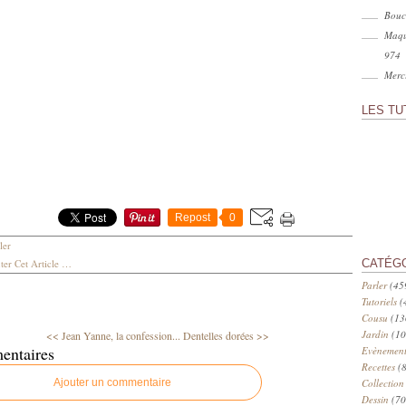
Bouc
Maqu
974
Merci
LES TU
Repost
0
ler
er Cet Article
…
CATÉG
Parler
(45
Tutoriels
(
Cousu
(13
Jardin
(10
<< Jean Yanne, la confession...
Dentelles dorées >>
entaires
Evènement
Recettes
(8
Ajouter un commentaire
Collection
Dessin
(70