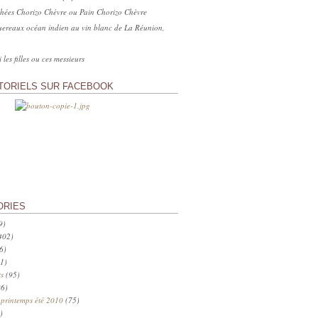
hées Chorizo Chèvre ou Pain Chorizo Chèvre
ereaux océan indien au vin blanc de La Réunion,
 les filles ou ces messieurs
TORIELS SUR FACEBOOK
ORIES
9)
402)
6)
1)
s
(95)
6)
 printemps été 2010
(75)
)