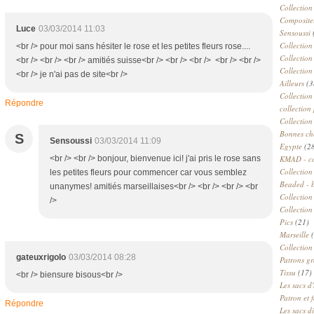
Collection
Compositeu
Luce
03/03/2014 11:03
Sensoussi
Collection
<br /> pour moi sans hésiter le rose et les petites fleurs rose....
Collection
<br /> <br /> <br /> amitiés suisse<br /> <br /> <br /> <br /> <br />
Collection
<br /> je n'ai pas de site<br />
Ailleurs
(3
Collection
Répondre
collection 
Collection
Bonnes ch
S
Sensoussi
03/03/2014 11:09
Egypte
(2
<br /> <br /> bonjour, bienvenue ici! j'ai pris le rose sans
KMAD - c
Collection
les petites fleurs pour commencer car vous semblez
Beaded - 
unanymes! amitiés marseillaises<br /> <br /> <br /> <br
Collectio
/>
Collection
Pics
(21)
Marseille
(
Collection
gateuxrigolo
03/03/2014 08:28
Patrons gr
Tissu
(17)
<br /> biensure bisous<br />
Les sacs d'
Patron et 
Répondre
Les sacs d