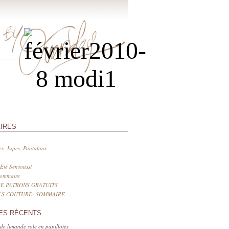
IRES
s, Jupes, Pantalons
Eté Sensoussi
sommaire
E PATRONS GRATUITS
LS COUTURE: SOMMAIRE
ES RÉCENTS
 de limande sole en papillotes