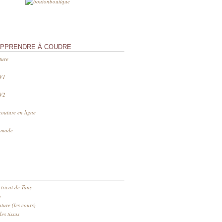
APPRENDRE À COUDRE
ture
 V1
 V2
couture en ligne
s mode
 tricot de Tany
n
ure (les cours)
es tissus