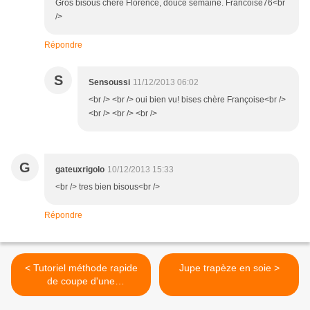
Gros bisous chère Florence, douce semaine. Francoise76<br
/>
Répondre
S
Sensoussi
11/12/2013 06:02
<br /> <br /> oui bien vu! bises chère Françoise<br />
<br /> <br /> <br />
G
gateuxrigolo
10/12/2013 15:33
<br /> tres bien bisous<br />
Répondre
< Tutoriel méthode rapide
Jupe trapèze en soie >
de coupe d'une
parementure