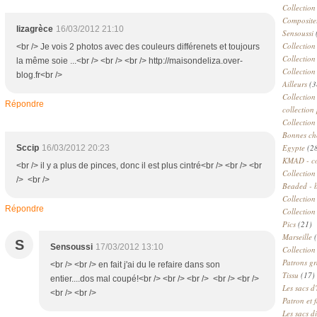
Collection
Compositeu
lizagrèce
16/03/2012 21:10
Sensoussi
Collection
<br /> Je vois 2 photos avec des couleurs différenets et toujours
Collection
la même soie ...<br /> <br /> <br /> http://maisondeliza.over-
Collection
blog.fr<br />
Ailleurs
(3
Collection
Répondre
collection 
Collection
Bonnes ch
Egypte
(2
Sccip
16/03/2012 20:23
KMAD - c
<br /> il y a plus de pinces, donc il est plus cintré<br /> <br /> <br
Collection
/> <br />
Beaded - 
Collectio
Répondre
Collection
Pics
(21)
Marseille
(
S
Sensoussi
17/03/2012 13:10
Collection
Patrons gr
<br /> <br /> en fait j'ai du le refaire dans son
Tissu
(17)
entier....dos mal coupé!<br /> <br /> <br /> <br /> <br />
Les sacs d'
<br /> <br />
Patron et 
Les sacs d