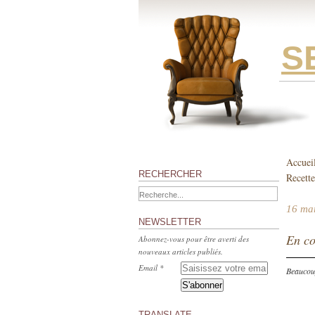
S
Accuei
RECHERCHER
Recette
16 ma
NEWSLETTER
En co
Abonnez-vous pour être averti des
nouveaux articles publiés.
Email
Beaucoup
TRANSLATE