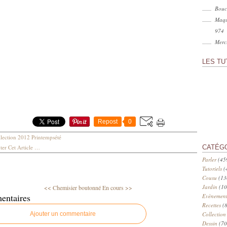
Bouc
Maqu
974
Merci
LES TU
Repost
0
lection 2012 Printempsété
er Cet Article
…
CATÉG
Parler
(45
Tutoriels
(
Cousu
(13
Jardin
(10
<< Chemisier boutonné
En cours >>
entaires
Evènement
Recettes
(8
Ajouter un commentaire
Collection
Dessin
(70