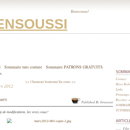
Bienvenue!
ENSOUSSI
l
Sommaire tuto couture
Sommaire PATRONS GRATUITS
SOMMA
s
Contact
<< Chemisier boutonné
En cours >>
Hiver Robe
rs 2012
Links
Printemps 
urs
Recettes: 
Published By Sensoussi
SOMMAIR
TUTORIE
 de modifications, les voyez-vous?
ARTICL
Filet