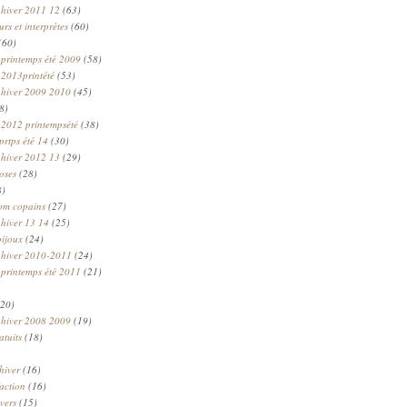
 hiver 2011 12
(63)
rs et interprètes
(60)
(60)
 printemps été 2009
(58)
 2013printété
(53)
 hiver 2009 2010
(45)
8)
 2012 printempsété
(38)
prtps été 14
(30)
 hiver 2012 13
(29)
oses
(28)
8)
om copains
(27)
 hiver 13 14
(25)
bijoux
(24)
n hiver 2010-2011
(24)
 printemps été 2011
(21)
20)
 hiver 2008 2009
(19)
atuits
(18)
hiver
(16)
faction
(16)
ivers
(15)