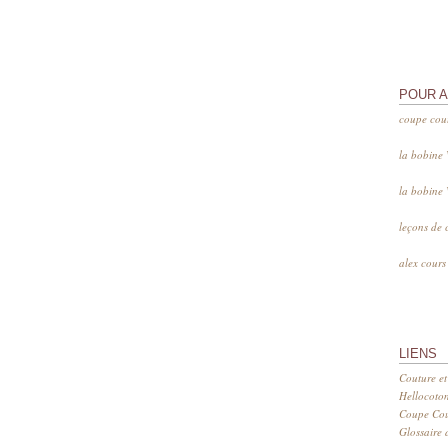
POUR 
coupe cou
la bobine
la bobine
leçons de 
alex cour
LIENS
Couture et
Hellocoto
Coupe Cout
Glossaire d