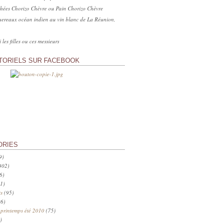
hées Chorizo Chèvre ou Pain Chorizo Chèvre
ereaux océan indien au vin blanc de La Réunion,
 les filles ou ces messieurs
TORIELS SUR FACEBOOK
ORIES
9)
402)
6)
1)
s
(95)
6)
 printemps été 2010
(75)
)