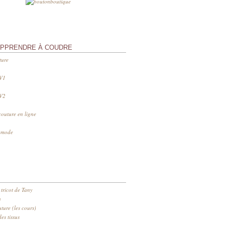
APPRENDRE À COUDRE
ture
 V1
 V2
couture en ligne
s mode
 tricot de Tany
n
ure (les cours)
es tissus