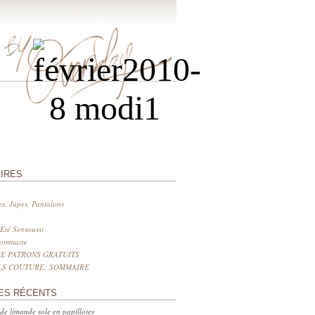
IRES
s, Jupes, Pantalons
Eté Sensoussi
sommaire
E PATRONS GRATUITS
LS COUTURE: SOMMAIRE
ES RÉCENTS
 de limande sole en papillotes