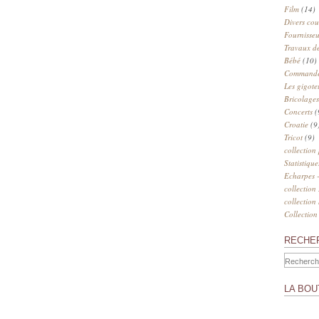
Film
(14)
Divers cou
Fournisseu
Travaux de
Bébé
(10)
Commander
Les gigote
Bricolages
Concerts
(
Croatie
(9
Tricot
(9)
collection
Statistique
Echarpes -
collection
collection
Collection
RECHE
LA BOU