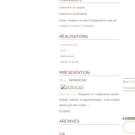
traduction en anglais
traduction en allemand
Cette création est mise à disposition sous un
contrat Creative Commons
RÉALISATIONS
-
printemps, été
-
hiver
- bébé, divers
06 62 77 78 59
PRÉSENTATION
Blog
: SENSOUSSI
Dans
Col
Comment
Description
: Création et confections mode
femme, plaisir et apprentissage; tout est fait
main par mes soins....
Contact
comm
ARCHIVES
GA