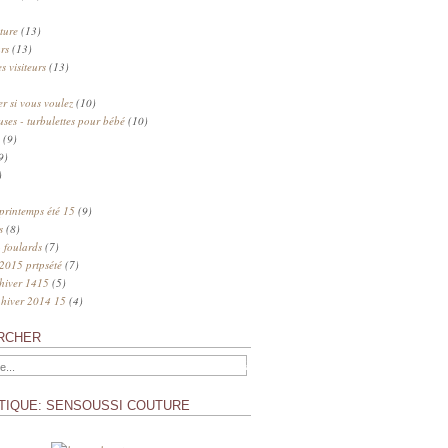
ture
(13)
rs
(13)
s visiteurs
(13)
 si vous voulez
(10)
uses - turbulettes pour bébé
(10)
(9)
9)
)
 printemps été 15
(9)
s
(8)
 foulards
(7)
 2015 prtpsété
(7)
 hiver 1415
(5)
 hiver 2014 15
(4)
RCHER
TIQUE: SENSOUSSI COUTURE