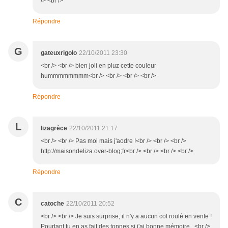
/> <br />
Répondre
G
gateuxrigolo
22/10/2011 23:30
<br /> <br /> bien joli en pluz cette couleur
hummmmmmmm<br /> <br /> <br /> <br />
Répondre
L
lizagrèce
22/10/2011 21:17
<br /> <br /> Pas moi mais j'aodre !<br /> <br /> <br />
http://maisondeliza.over-blog;fr<br /> <br /> <br /> <br />
Répondre
C
catoche
22/10/2011 20:52
<br /> <br /> Je suis surprise, il n'y a aucun col roulé en vente !
Pourtant tu en as fait des tonnes si j'ai bonne mémoire...<br />