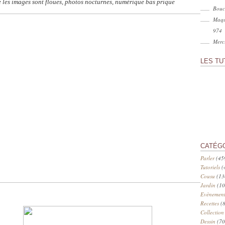
 les images sont floues, photos nocturnes, numérique bas prique
Bouc
Maqu
974
Merci
LES TU
CATÉG
Parler
(45
Tutoriels
(
Cousu
(13
Jardin
(10
Evènement
Recettes
(8
Collection
Dessin
(70