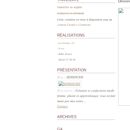
Désolée
traduction en anglais
traduction en allemand
Cette création est mise à disposition sous un
contrat Creative Commons
RÉALISATIONS
-
printemps, été
-
hiver
- bébé, divers
06 62 77 78 59
PRÉSENTATION
Blog
: SENSOUSSI
Description
: Création et confections mode
femme, plaisir et apprentissage; tout est fait
main par mes soins....
Contact
ARCHIVES
GA