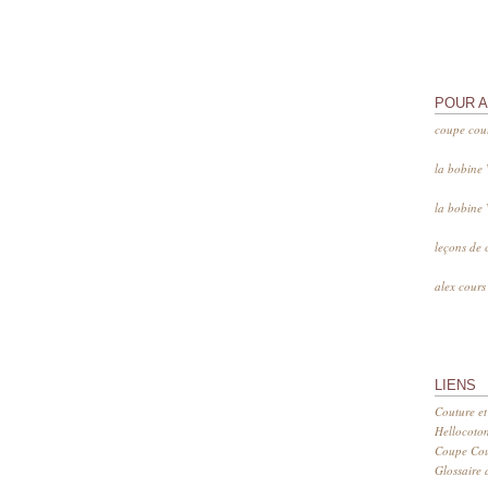
POUR 
coupe cou
la bobine
la bobine
leçons de 
alex cour
LIENS
Couture et
Hellocoto
Coupe Cout
Glossaire d