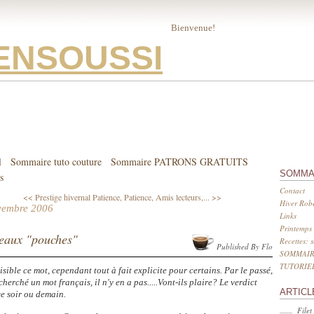
Bienvenue!
ENSOUSSI
l
Sommaire tuto couture
Sommaire PATRONS GRATUITS
SOMMA
s
Contact
<< Prestige hivernal
Patience, Patience, Amis lecteurs,... >>
Hiver Robe
vembre 2006
Links
Printemps 
eaux "pouches"
Recettes: 
Published By Flo
SOMMAIR
TUTORIE
isible ce mot, cependant tout à fait explicite pour certains. Par le passé,
cherché un mot français, il n'y en a pas.....Vont-ils plaire? Le verdict
ARTICL
e soir ou demain.
Filet