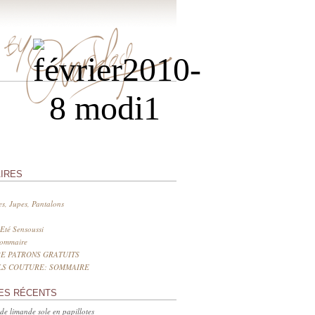
IRES
s, Jupes, Pantalons
Eté Sensoussi
sommaire
E PATRONS GRATUITS
LS COUTURE: SOMMAIRE
ES RÉCENTS
 de limande sole en papillotes