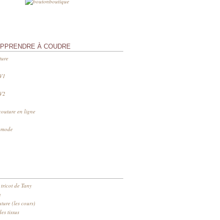
APPRENDRE À COUDRE
ture
 V1
 V2
couture en ligne
s mode
 tricot de Tany
n
ure (les cours)
es tissus