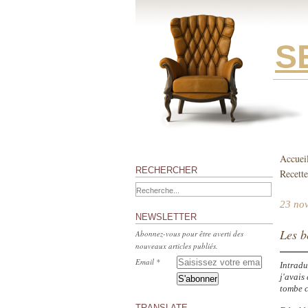
S
Accuei
RECHERCHER
Recette
23 no
NEWSLETTER
Les b
Abonnez-vous pour être averti des
nouveaux articles publiés.
Email
Intradu
j'avais 
tombe c
TRANSLATE