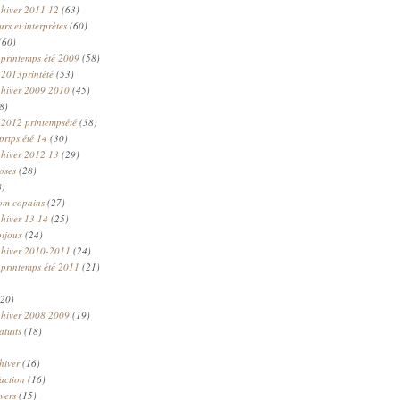
 hiver 2011 12
(63)
rs et interprètes
(60)
(60)
 printemps été 2009
(58)
 2013printété
(53)
 hiver 2009 2010
(45)
8)
 2012 printempsété
(38)
prtps été 14
(30)
 hiver 2012 13
(29)
oses
(28)
8)
om copains
(27)
 hiver 13 14
(25)
bijoux
(24)
n hiver 2010-2011
(24)
 printemps été 2011
(21)
20)
 hiver 2008 2009
(19)
atuits
(18)
hiver
(16)
faction
(16)
ivers
(15)