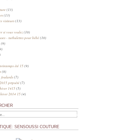
ture
(13)
rs
(13)
s visiteurs
(13)
 si vous voulez
(10)
uses - turbulettes pour bébé
(10)
(9)
9)
)
 printemps été 15
(9)
s
(8)
 foulards
(7)
 2015 prtpsété
(7)
 hiver 1415
(5)
 hiver 2014 15
(4)
RCHER
TIQUE: SENSOUSSI COUTURE