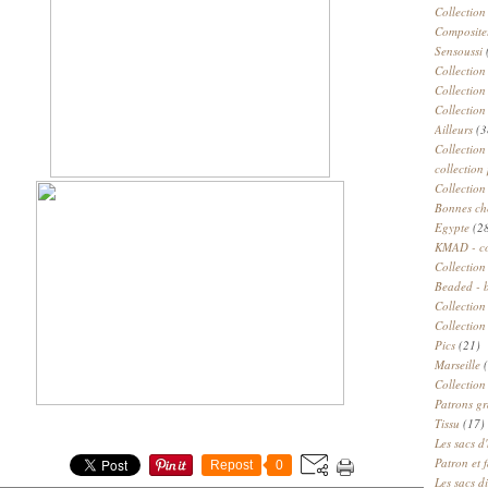
Collection
Compositeu
Sensoussi
Collection
Collection
Collection
Ailleurs
(3
Collection
collection 
Collection
Bonnes ch
Egypte
(2
KMAD - c
Collection
Beaded - 
Collectio
Collection
Pics
(21)
Marseille
(
Collection
Patrons gr
Tissu
(17)
Les sacs d'
Patron et 
Repost
0
Les sacs d