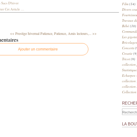
 Sacs D'hiver
Film
(14)
er Cet Article
…
Divers cou
Fournisseu
Travaux de
Bébé
(10)
Commander
<< Prestige hivernal
Patience, Patience, Amis lecteurs,... >>
Les gigote
entaires
Bricolages
Concerts
(
Ajouter un commentaire
Croatie
(9
Tricot
(9)
collection
Statistique
Echarpes -
collection
collection
Collection
RECHE
LA BOU