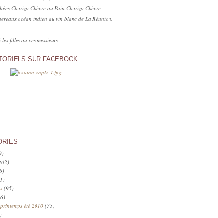
hées Chorizo Chèvre ou Pain Chorizo Chèvre
ereaux océan indien au vin blanc de La Réunion,
 les filles ou ces messieurs
TORIELS SUR FACEBOOK
ORIES
9)
402)
6)
1)
s
(95)
6)
 printemps été 2010
(75)
)