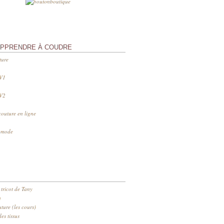
APPRENDRE À COUDRE
ture
 V1
 V2
couture en ligne
s mode
 tricot de Tany
n
ure (les cours)
es tissus