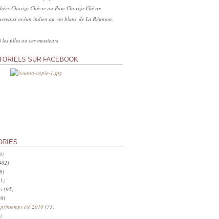
hées Chorizo Chèvre ou Pain Chorizo Chèvre
ereaux océan indien au vin blanc de La Réunion,
 les filles ou ces messieurs
TORIELS SUR FACEBOOK
ORIES
9)
402)
6)
1)
s
(95)
6)
 printemps été 2010
(75)
)