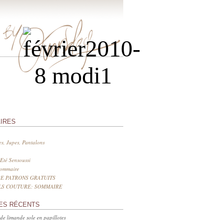
IRES
s, Jupes, Pantalons
Eté Sensoussi
sommaire
E PATRONS GRATUITS
LS COUTURE: SOMMAIRE
ES RÉCENTS
 de limande sole en papillotes