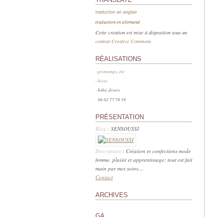
traduction en anglais
traduction en allemand
Cette création est mise à disposition sous un
contrat Creative Commons
RÉALISATIONS
-
printemps, été
-
hiver
- bébé, divers
06 62 77 78 59
PRÉSENTATION
Blog
: SENSOUSSI
Description
: Création et confections mode
femme, plaisir et apprentissage; tout est fait
main par mes soins....
Contact
ARCHIVES
GA