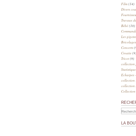
Film
(14)
Divers cou
Fournisseu
Travaux de
Bébé
(10)
Commander
Les gigote
Bricolages
Concerts
(
Croatie
(9
Tricot
(9)
collection
Statistique
Echarpes -
collection
collection
Collection
RECHE
LA BOU