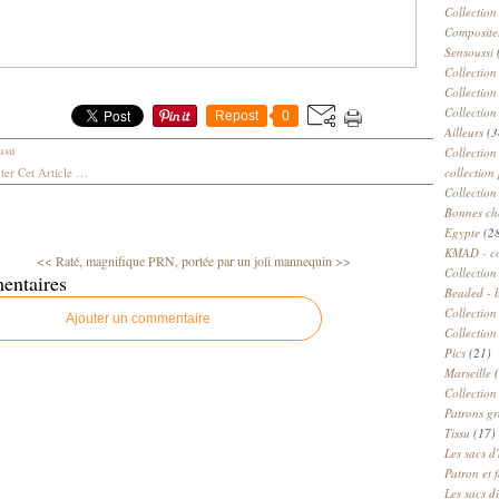
Collection
Compositeu
Sensoussi
Collection
Collection
Collection
Repost
0
Ailleurs
(3
usu
Collection
er Cet Article
…
collection 
Collection
Bonnes ch
Egypte
(2
KMAD - c
<< Raté, magnifique
PRN, portée par un joli mannequin >>
Collection
entaires
Beaded - 
Collectio
Ajouter un commentaire
Collection
Pics
(21)
Marseille
(
Collection
Patrons gr
Tissu
(17)
Les sacs d'
Patron et 
Les sacs d