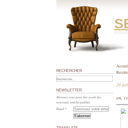
S
Accuei
RECHERCHER
Recette
26 jui
NEWSLETTER
en, c
Abonnez-vous pour être averti des
nouveaux articles publiés.
Email
TRANSLATE