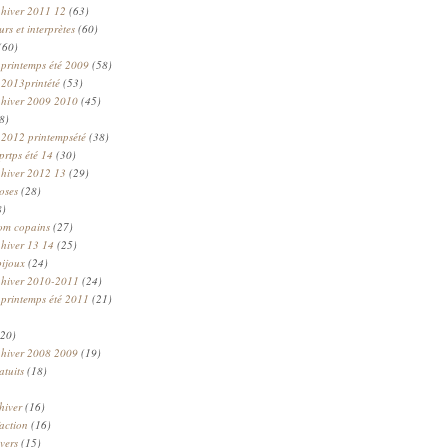
 hiver 2011 12
(63)
rs et interprètes
(60)
(60)
 printemps été 2009
(58)
 2013printété
(53)
 hiver 2009 2010
(45)
8)
 2012 printempsété
(38)
prtps été 14
(30)
 hiver 2012 13
(29)
oses
(28)
8)
om copains
(27)
 hiver 13 14
(25)
bijoux
(24)
n hiver 2010-2011
(24)
 printemps été 2011
(21)
20)
 hiver 2008 2009
(19)
atuits
(18)
hiver
(16)
faction
(16)
ivers
(15)