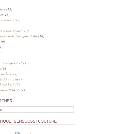
ture
(13)
rs
(13)
s visiteurs
(13)
 si vous voulez
(10)
uses - turbulettes pour bébé
(10)
(9)
9)
)
 printemps été 15
(9)
s
(8)
 foulards
(7)
 2015 prtpsété
(7)
 hiver 1415
(5)
 hiver 2014 15
(4)
RCHER
TIQUE: SENSOUSSI COUTURE