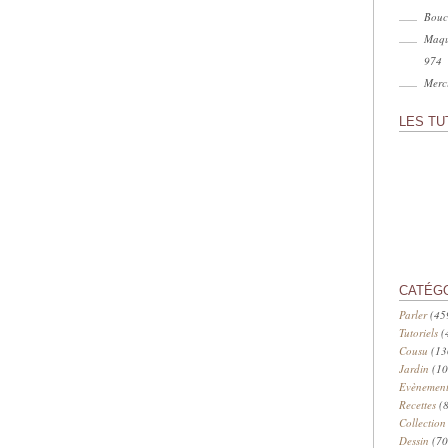
Bouc
Maqu
974
Merci
LES TU
CATÉG
Parler
(45
Tutoriels
(
Cousu
(13
Jardin
(10
Evènement
Recettes
(8
Collection
Dessin
(70