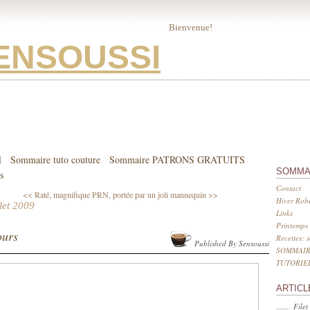
Bienvenue!
ENSOUSSI
l
Sommaire tuto couture
Sommaire PATRONS GRATUITS
SOMMA
s
Contact
<< Raté, magnifique
PRN, portée par un joli mannequin >>
Hiver Robe
llet 2009
Links
Printemps 
ours
Recettes: 
Published By Sensoussi
SOMMAIR
TUTORIE
ARTICL
Filet