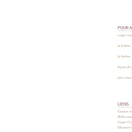
POUR 
coupe cou
la bobine
la bobine
leçons de 
alex cour
LIENS
Couture et
Hellocoto
Coupe Cout
Glossaire d