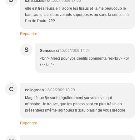
danslacuisine
12/02/2009 13:05
elle est très réussie ! j'adore les tissus et j'aime beaucoup le
bas...as-tu fais deux volants superposés ou sans la continuité
l'un de l'autre ???
Répondre
S
Sensoussi
12/02/2009 14:24
<br /> Merci pour vos gentils commentaires<br /> <br
/> <br />
C
ccilegreen
12/02/2009 10:29
Magnifique !je surfe régulièrement sur votre site qui
m'inspire. Je trouve, que les photos sont en plus très bien
présentées (même les floues !! ;))au plaisir de vous lireccile
Répondre