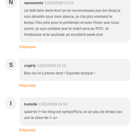
N
nanounette
13/02/2009 15:53
j'ai failli faire demi-tour! je ne reconnaissais pas ton blog! je
suis désolée pour mon silence, je n'ai plus vraiment le
temps.Très jolie pour le printemps et avec l'hiver que nous
avons, je suis certaine que le soleil sera au RDV. Je
t'embrasse et te souhaite un excellent week-end
Répondre
S
sogirly
12/02/2009 21:13
Ben oui et à pleine dent ! Superbe tunique !
Répondre
I
Isabelle
12/02/2009 20:54
salut<br /> ton blog est sympa!!!si tu as un peu de temps vas
voir le mien<br /> a+
Répondre