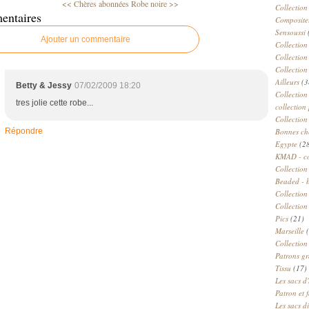
<< Chères abonnées
Robe noire >>
Collection
entaires
Compositeu
Sensoussi
Ajouter un commentaire
Collection
Collection
Collection
Ailleurs
(3
Betty & Jessy
07/02/2009 18:20
Collection
tres jolie cette robe...
collection 
Collection
Répondre
Bonnes ch
Egypte
(2
KMAD - c
Collection
Beaded - 
Collectio
Collection
Pics
(21)
Marseille
(
Collection
Patrons gr
Tissu
(17)
Les sacs d'
Patron et 
Les sacs d