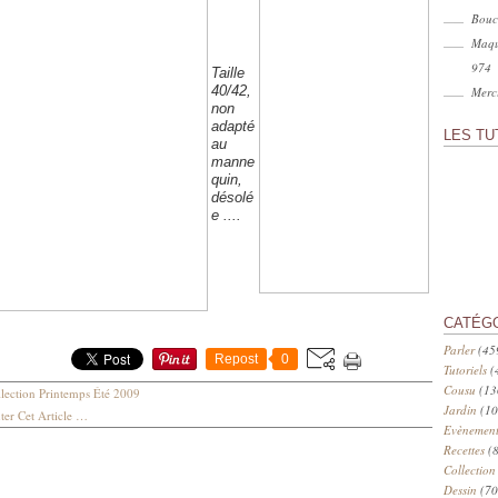
Bouc
Maqu
974
Taille
40/42,
Merci
non
adapté
LES TU
au
manne
quin,
désolé
e ....
CATÉG
Parler
(45
Repost
0
Tutoriels
(
Cousu
(13
lection Printemps Été 2009
Jardin
(10
er Cet Article
…
Evènement
Recettes
(8
Collection
Dessin
(70