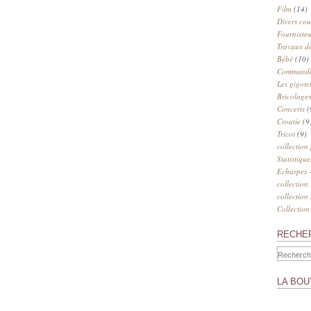
Film
(14)
Divers cou
Fournisseu
Travaux de
Bébé
(10)
Commander
Les gigote
Bricolages
Concerts
(
Croatie
(9
Tricot
(9)
collection
Statistique
Echarpes -
collection
collection
Collection
RECHE
LA BOU