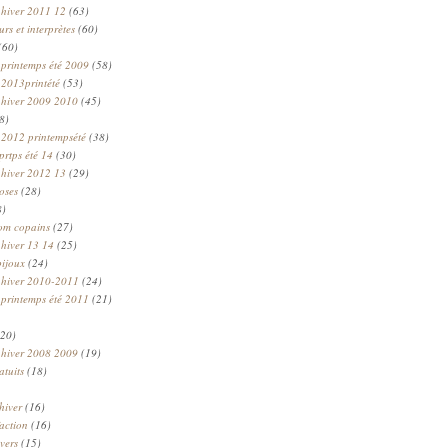
 hiver 2011 12
(63)
rs et interprètes
(60)
(60)
 printemps été 2009
(58)
 2013printété
(53)
 hiver 2009 2010
(45)
8)
 2012 printempsété
(38)
prtps été 14
(30)
 hiver 2012 13
(29)
oses
(28)
8)
om copains
(27)
 hiver 13 14
(25)
bijoux
(24)
n hiver 2010-2011
(24)
 printemps été 2011
(21)
20)
 hiver 2008 2009
(19)
atuits
(18)
hiver
(16)
faction
(16)
ivers
(15)