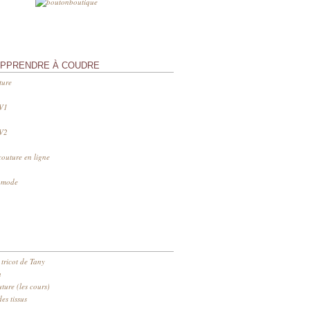
APPRENDRE À COUDRE
ture
 V1
 V2
couture en ligne
s mode
 tricot de Tany
n
ure (les cours)
es tissus