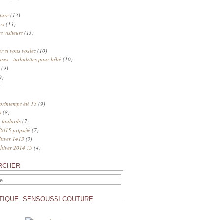
ture
(13)
rs
(13)
s visiteurs
(13)
 si vous voulez
(10)
uses - turbulettes pour bébé
(10)
(9)
9)
)
 printemps été 15
(9)
s
(8)
 foulards
(7)
 2015 prtpsété
(7)
 hiver 1415
(5)
 hiver 2014 15
(4)
RCHER
TIQUE: SENSOUSSI COUTURE