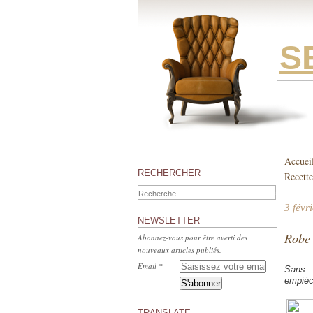
S
Accuei
RECHERCHER
Recette
3 févr
NEWSLETTER
Robe 
Abonnez-vous pour être averti des
nouveaux articles publiés.
Email
Sans p
empièc
TRANSLATE