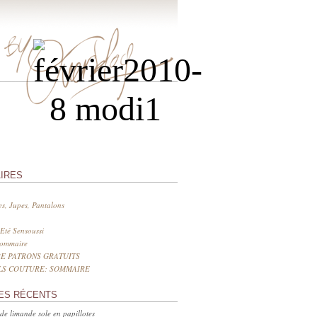
IRES
s, Jupes, Pantalons
Eté Sensoussi
sommaire
E PATRONS GRATUITS
LS COUTURE: SOMMAIRE
ES RÉCENTS
 de limande sole en papillotes