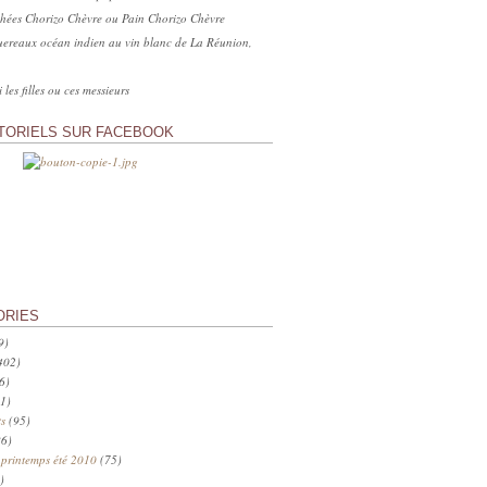
hées Chorizo Chèvre ou Pain Chorizo Chèvre
ereaux océan indien au vin blanc de La Réunion,
 les filles ou ces messieurs
TORIELS SUR FACEBOOK
ORIES
9)
402)
6)
1)
s
(95)
6)
 printemps été 2010
(75)
)