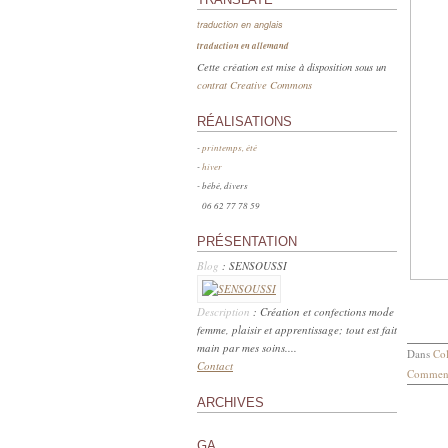
traduction en anglais
traduction en allemand
Cette création est mise à disposition sous un
contrat Creative Commons
RÉALISATIONS
-
printemps, été
-
hiver
- bébé, divers
06 62 77 78 59
PRÉSENTATION
Blog
: SENSOUSSI
Description
: Création et confections mode
femme, plaisir et apprentissage; tout est fait
main par mes soins....
Dans
Col
Contact
Comment
ARCHIVES
GA