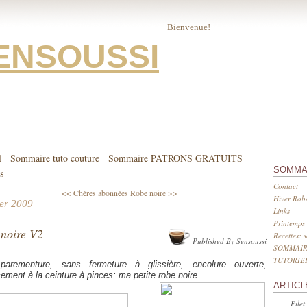
Bienvenue!
ENSOUSSI
l
Sommaire tuto couture
Sommaire PATRONS GRATUITS
SOMMA
s
Contact
<< Chères abonnées
Robe noire >>
Hiver Robe
ier 2009
Links
Printemps 
noire V2
Recettes: 
Published By Sensoussi
SOMMAIR
TUTORIE
arementure, sans fermeture à glissière, encolure ouverte,
ement à la ceinture à pinces: ma petite robe noire
ARTICL
Filet