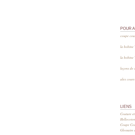
POUR 
coupe cou
la bobine
la bobine
leçons de 
alex cour
LIENS
Couture et
Hellocoto
Coupe Cout
Glossaire d