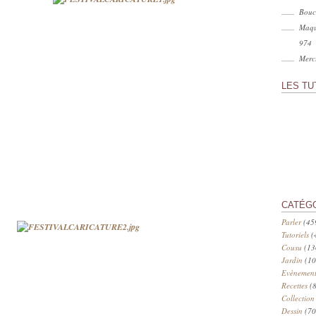
Bouc
Maqu
974
Merci
LES TU
CATÉG
Parler
(45
Tutoriels
(
Cousu
(13
Jardin
(10
Evènement
Recettes
(8
Collection
Dessin
(70