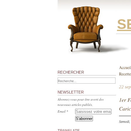
S
Accuei
RECHERCHER
Recette
22 se
NEWSLETTER
1er F
Abonnez-vous pour être averti des
nouveaux articles publiés.
Caric
Email
Samedi, 
TRANSLATE