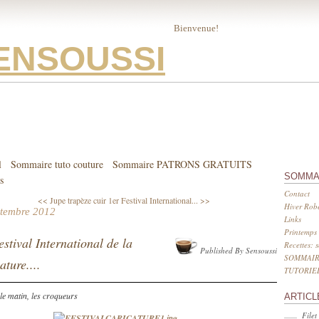
Bienvenue!
ENSOUSSI
l
Sommaire tuto couture
Sommaire PATRONS GRATUITS
SOMMA
s
Contact
<< Jupe trapèze cuir
1er Festival International... >>
Hiver Robe
ptembre 2012
Links
Printemps 
estival International de la
Recettes: 
Published By Sensoussi
SOMMAIR
ature....
TUTORIE
le matin, les croqueurs
ARTICL
Filet