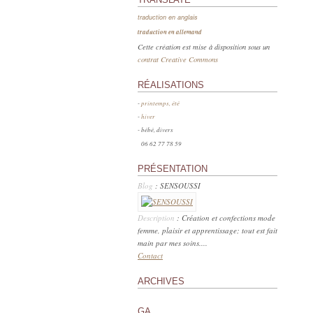
traduction en anglais
traduction en allemand
Cette création est mise à disposition sous un
contrat Creative Commons
RÉALISATIONS
-
printemps, été
-
hiver
- bébé, divers
06 62 77 78 59
PRÉSENTATION
Blog
: SENSOUSSI
Description
: Création et confections mode
femme, plaisir et apprentissage; tout est fait
main par mes soins....
Contact
ARCHIVES
GA