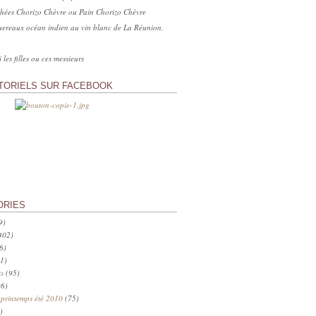
hées Chorizo Chèvre ou Pain Chorizo Chèvre
ereaux océan indien au vin blanc de La Réunion,
 les filles ou ces messieurs
TORIELS SUR FACEBOOK
ORIES
9)
402)
6)
1)
s
(95)
6)
 printemps été 2010
(75)
)