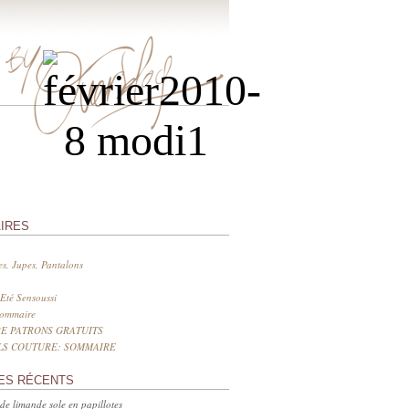
IRES
s, Jupes, Pantalons
Eté Sensoussi
sommaire
E PATRONS GRATUITS
LS COUTURE: SOMMAIRE
ES RÉCENTS
 de limande sole en papillotes