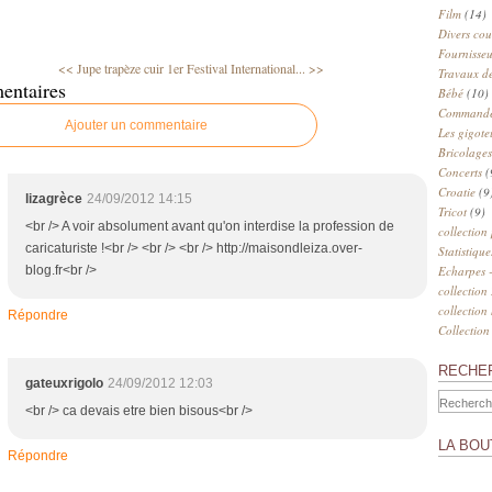
Film
(14)
Divers cou
Fournisseu
<< Jupe trapèze cuir
1er Festival International... >>
Travaux de
entaires
Bébé
(10)
Commander
Ajouter un commentaire
Les gigote
Bricolages
Concerts
(
Croatie
(9
lizagrèce
24/09/2012 14:15
Tricot
(9)
<br /> A voir absolument avant qu'on interdise la profession de
collection
caricaturiste !<br /> <br /> <br /> http://maisondleiza.over-
Statistique
blog.fr<br />
Echarpes -
collection
collection
Répondre
Collection
RECHE
gateuxrigolo
24/09/2012 12:03
<br /> ca devais etre bien bisous<br />
LA BOU
Répondre