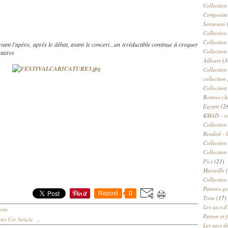
Collection
Compositeu
Sensoussi
Collection
Collection
 avant l'apéro, après le débat, avant le concert...un irréductible continue à croquer
Collection
ntaires
Ailleurs
(3
Collection
collection 
Collection
Bonnes ch
Egypte
(2
KMAD - c
Collection
Beaded - 
Collectio
Collection
Pics
(21)
Marseille
(
Collection
Patrons gr
Repost
0
Tissu
(17)
Les sacs d'
sin
Patron et 
er Cet Article
…
Les sacs d