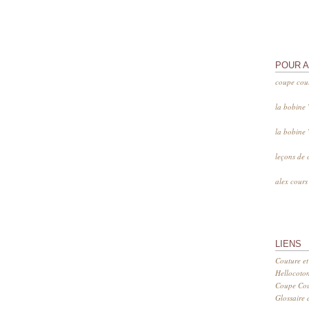
POUR 
coupe cou
la bobine
la bobine
leçons de 
alex cour
LIENS
Couture et
Hellocoto
Coupe Cout
Glossaire d