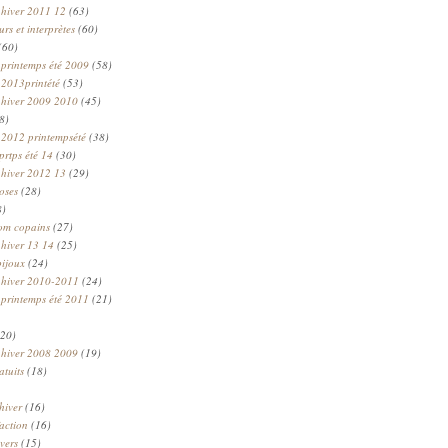
 hiver 2011 12
(63)
rs et interprètes
(60)
(60)
 printemps été 2009
(58)
 2013printété
(53)
 hiver 2009 2010
(45)
8)
 2012 printempsété
(38)
prtps été 14
(30)
 hiver 2012 13
(29)
oses
(28)
8)
om copains
(27)
 hiver 13 14
(25)
bijoux
(24)
n hiver 2010-2011
(24)
 printemps été 2011
(21)
20)
 hiver 2008 2009
(19)
atuits
(18)
hiver
(16)
faction
(16)
ivers
(15)