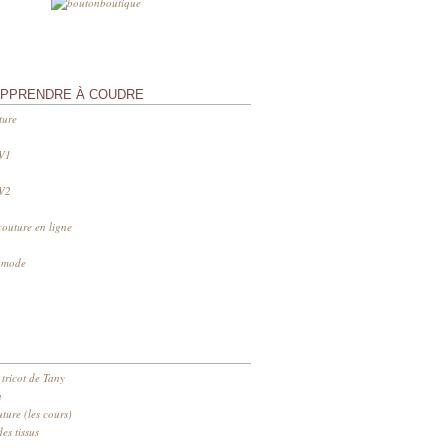
APPRENDRE À COUDRE
ture
 V1
 V2
couture en ligne
s mode
 tricot de Tany
n
ure (les cours)
es tissus