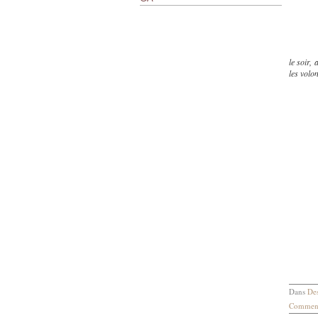
le soir,
les volo
Dans
Des
Comment