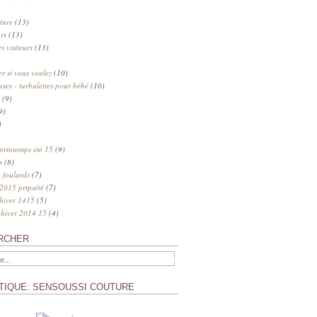
ture
(13)
rs
(13)
s visiteurs
(13)
 si vous voulez
(10)
uses - turbulettes pour bébé
(10)
(9)
9)
)
 printemps été 15
(9)
s
(8)
 foulards
(7)
 2015 prtpsété
(7)
 hiver 1415
(5)
 hiver 2014 15
(4)
RCHER
TIQUE: SENSOUSSI COUTURE