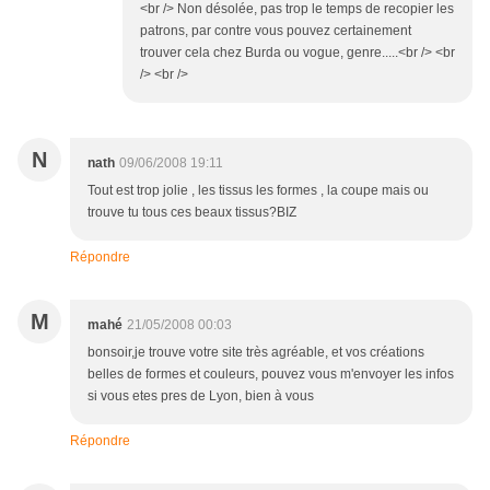
<br /> Non désolée, pas trop le temps de recopier les
patrons, par contre vous pouvez certainement
trouver cela chez Burda ou vogue, genre.....<br /> <br
/> <br />
N
nath
09/06/2008 19:11
Tout est trop jolie , les tissus les formes , la coupe mais ou
trouve tu tous ces beaux tissus?BIZ
Répondre
M
mahé
21/05/2008 00:03
bonsoir,je trouve votre site très agréable, et vos créations
belles de formes et couleurs, pouvez vous m'envoyer les infos
si vous etes pres de Lyon, bien à vous
Répondre