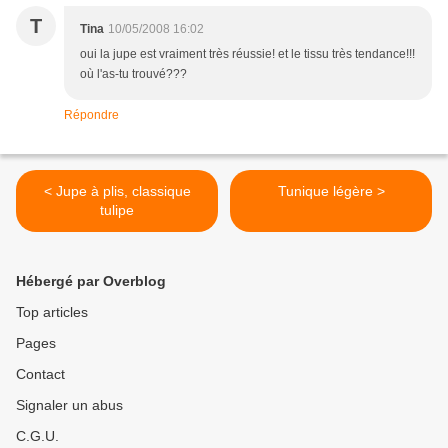
T
Tina
10/05/2008 16:02
oui la jupe est vraiment très réussie! et le tissu très tendance!!!
où l'as-tu trouvé???
Répondre
< Jupe à plis, classique
Tunique légère >
tulipe
Hébergé par Overblog
Top articles
Pages
Contact
Signaler un abus
C.G.U.