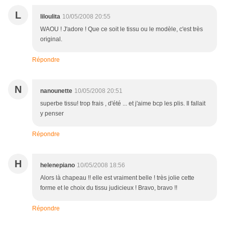
L
liloulita
10/05/2008 20:55
WAOU ! J'adore ! Que ce soit le tissu ou le modèle, c'est très
original.
Répondre
N
nanounette
10/05/2008 20:51
superbe tissu! trop frais , d'été ... et j'aime bcp les plis. Il fallait
y penser
Répondre
H
helenepiano
10/05/2008 18:56
Alors là chapeau !! elle est vraiment belle ! très jolie cette
forme et le choix du tissu judicieux ! Bravo, bravo !!
Répondre