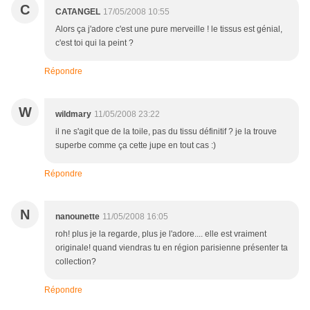
C
CATANGEL
17/05/2008 10:55
Alors ça j'adore c'est une pure merveille ! le tissus est génial,
c'est toi qui la peint ?
Répondre
W
wildmary
11/05/2008 23:22
il ne s'agit que de la toile, pas du tissu définitif ? je la trouve
superbe comme ça cette jupe en tout cas :)
Répondre
N
nanounette
11/05/2008 16:05
roh! plus je la regarde, plus je l'adore.... elle est vraiment
originale! quand viendras tu en région parisienne présenter ta
collection?
Répondre