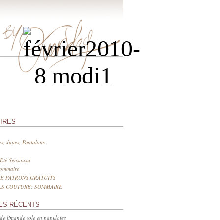
IRES
s, Jupes, Pantalons
Eté Sensoussi
sommaire
E PATRONS GRATUITS
LS COUTURE: SOMMAIRE
ES RÉCENTS
 de limande sole en papillotes