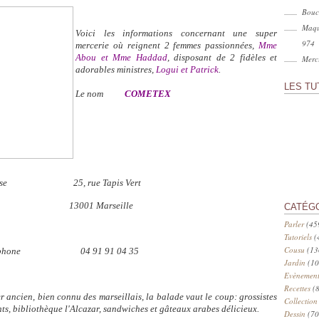
Bouc
Maqu
Voici les informations concernant une super
974
mercerie où reignent 2 femmes passionnées,
Mme
Abou et Mme Haddad
, disposant de 2 fidèles et
Merci
adorables ministres,
Logui et Patrick
.
LES TU
Le nom
COMETEX
resse 25, rue Tapis Vert
001 Marseille
CATÉG
Parler
(45
Tutoriels
(
Cousu
(13
éléphone 04 91 91 04 35
Jardin
(10
Evènement
Recettes
(8
r ancien, bien connu des marseillais, la balade vaut le coup: grossistes
Collection
ts, bibliothèque l'Alcazar, sandwiches et gâteaux arabes délicieux.
Dessin
(70