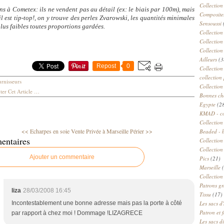
Collection
s à Cometex: ils ne vendent pas au détail (ex: le biais par 100m), mais
Compositeu
il est tip-top!, on y trouve des perles Zvarowski, les quantités minimales
Sensoussi
plus faibles toutes proportions gardées.
Collection
Collection
Collection
Ailleurs
(3
Repost
0
Collection
collection 
rnisseurs
Collection
er Cet Article
…
Bonnes ch
Egypte
(2
KMAD - c
Collection
<< Echarpes en soie
Vente Privée à Marseille Périer >>
Beaded - 
entaires
Collectio
Collection
Ajouter un commentaire
Pics
(21)
Marseille
(
Collection
Patrons gr
liza
28/03/2008 16:45
Tissu
(17)
Incontestablement une bonne adresse mais pas la porte à côté
Les sacs d'
Patron et 
par rapport à chez moi ! Dommage !LIZAGRECE
Les sacs d