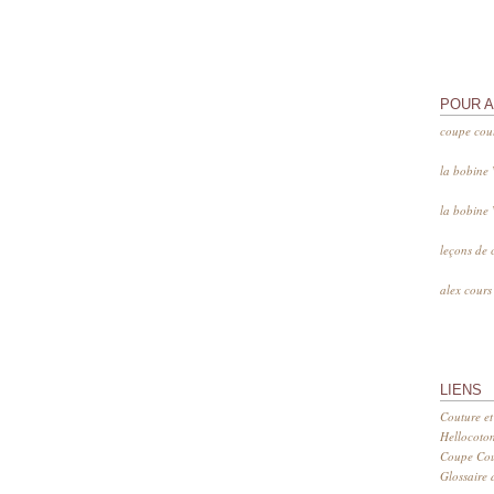
POUR 
coupe cou
la bobine
la bobine
leçons de 
alex cour
LIENS
Couture et
Hellocoto
Coupe Cout
Glossaire d