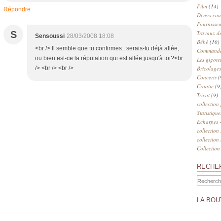
Film
(14)
Répondre
Divers cou
Fournisseu
S
Travaux de
Sensoussi
28/03/2008 18:08
Bébé
(10)
<br /> Il semble que tu confirmes...serais-tu déjà allée,
Commander
ou bien est-ce la réputation qui est allée jusqu'à toi?<br
Les gigote
/> <br /> <br />
Bricolages
Concerts
(
Croatie
(9
Tricot
(9)
collection
Statistique
Echarpes -
collection
collection
Collection
RECHE
LA BOU