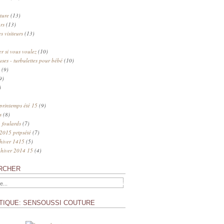
ture
(13)
rs
(13)
s visiteurs
(13)
 si vous voulez
(10)
uses - turbulettes pour bébé
(10)
(9)
9)
)
 printemps été 15
(9)
s
(8)
 foulards
(7)
 2015 prtpsété
(7)
 hiver 1415
(5)
 hiver 2014 15
(4)
RCHER
TIQUE: SENSOUSSI COUTURE