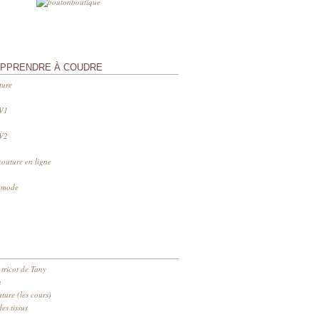
APPRENDRE À COUDRE
ture
 V1
 V2
couture en ligne
s mode
 tricot de Tany
n
ure (les cours)
es tissus