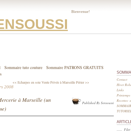
Bienvenue!
ENSOUSSI
l
Sommaire tuto couture
Sommaire PATRONS GRATUITS
SOMMA
s
Contact
<< Echarpes en soie
Vente Privée à Marseille Périer >>
Hiver Robe
rs 2008
Links
Printemps 
ercerie à Marseille (un
Recettes: 
Published By Sensoussi
SOMMAIR
ue)
TUTORIE
ARTICL
Filet