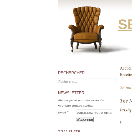
S
Accuei
RECHERCHER
Recette
28 ma
NEWSLETTER
The M
Abonnez-vous pour être averti des
nouveaux articles publiés.
basiq
Email
k
TRANSLATE