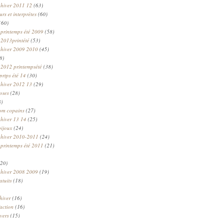
 hiver 2011 12
(63)
rs et interprètes
(60)
(60)
 printemps été 2009
(58)
 2013printété
(53)
 hiver 2009 2010
(45)
8)
 2012 printempsété
(38)
prtps été 14
(30)
 hiver 2012 13
(29)
oses
(28)
8)
om copains
(27)
 hiver 13 14
(25)
bijoux
(24)
n hiver 2010-2011
(24)
 printemps été 2011
(21)
20)
 hiver 2008 2009
(19)
atuits
(18)
hiver
(16)
faction
(16)
ivers
(15)