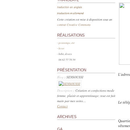
traduction en anglais
traduction en allemand
Cette création est mise à disposition sous un
contrat Creative Commons
RÉALISATIONS
-
printemps, été
-
hiver
- bébé, divers
06 62 77 78 59
PRÉSENTATION
L'ad
Blog
: SENSOUSSI
13
Description
: Création et confections mode
femme, plaisir et apprentissage; tout est fait
main par mes soins....
Le t
Contact
ARCHIVES
Quartie
vêtemen
GA