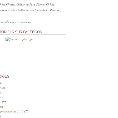
hées Chorizo Chèvre ou Pain Chorizo Chèvre
ereaux océan indien au vin blanc de La Réunion,
 les filles ou ces messieurs
TORIELS SUR FACEBOOK
ORIES
9)
402)
6)
1)
s
(95)
6)
 printemps été 2010
(75)
)