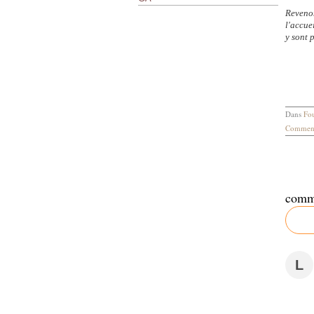
Revenon
l'accue
y sont 
Dans
Fou
Comment
comm
L