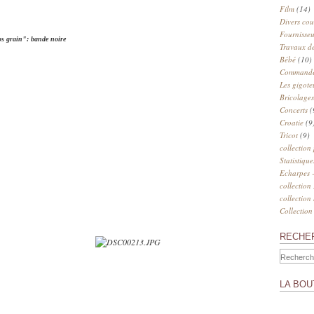
Film
(14)
Divers cou
Fournisseu
os grain": bande noire
Travaux de
Bébé
(10)
Commander
Les gigote
Bricolages
Concerts
(
Croatie
(9
Tricot
(9)
collection
Statistique
Echarpes -
collection
collection
Collection
RECHE
LA BOU