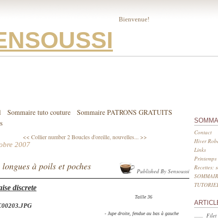
Bienvenue!
ENSOUSSI
l
Sommaire tuto couture
Sommaire PATRONS GRATUITS
SOMMA
s
Contact
<< Collier number 2
Boucles d'oreille, nouvelles... >>
Hiver Robe
tobre 2007
Links
Printemps 
 longues à poils et poches
Recettes: 
Published By Sensoussi
SOMMAIR
TUTORIE
ise discrete
Taille 36
ARTICL
- Jupe droite, fendue au bas à gauche
Filet