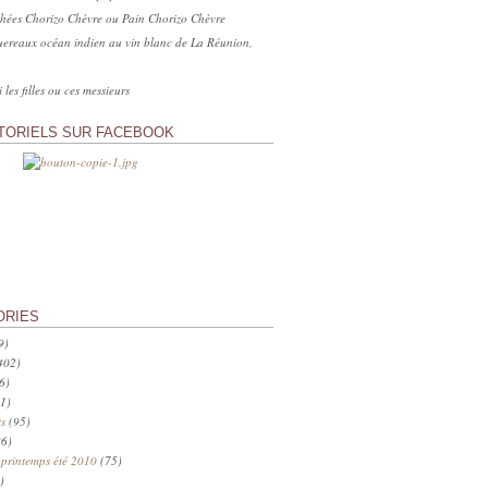
hées Chorizo Chèvre ou Pain Chorizo Chèvre
ereaux océan indien au vin blanc de La Réunion,
 les filles ou ces messieurs
TORIELS SUR FACEBOOK
ORIES
9)
402)
6)
1)
s
(95)
6)
 printemps été 2010
(75)
)