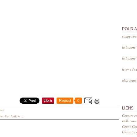
POUR 
coupe cou
la bobine
la bobine
leçons de 
alex cour
Repost
0
LIENS
usu
Couture et
er Cet Article
…
Hellocoto
Coupe Cout
Glossaire d