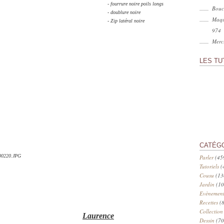
- fourrure noire poils longs
Bouc
- doublure noire
Maqu
- Zip latéral noire
974
Merci
LES TU
CATÉG
Parler
(45
Tutoriels
(
Cousu
(13
Jardin
(10
Evènement
Recettes
(8
Collection
Laurence
Dessin
(70