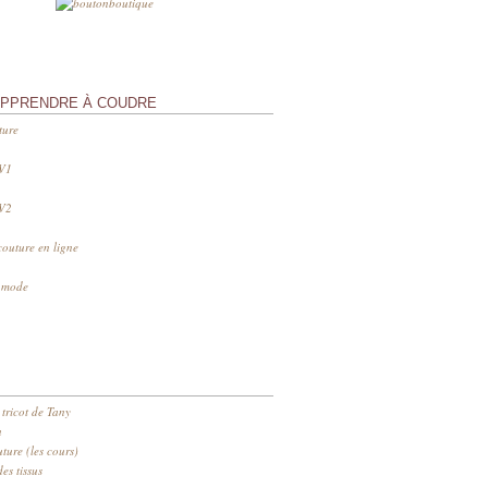
APPRENDRE À COUDRE
ture
 V1
 V2
couture en ligne
s mode
 tricot de Tany
n
ure (les cours)
es tissus