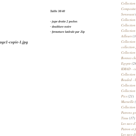
Collection
Compositeu
Taille 38/40
Sensoussi
Collection
- jupe droite 2 poches
Collection
- doublure noire
Collection
- fermeture latérale par Zip
Ailleurs
(3
Collection
collection 
Collection
Bonnes ch
Egypte
(2
KMAD - c
Collection
Beaded - 
Collectio
Collection
Pics
(21)
Marseille
(
Collection
Patrons gr
Tissu
(17)
Les sacs d'
Patron et 
Les sacs d