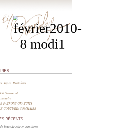
IRES
s, Jupes, Pantalons
Eté Sensoussi
sommaire
E PATRONS GRATUITS
LS COUTURE: SOMMAIRE
ES RÉCENTS
 de limande sole en papillotes