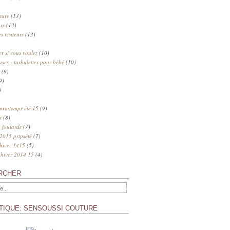
ture
(13)
rs
(13)
s visiteurs
(13)
 si vous voulez
(10)
uses - turbulettes pour bébé
(10)
(9)
9)
)
 printemps été 15
(9)
s
(8)
 foulards
(7)
 2015 prtpsété
(7)
 hiver 1415
(5)
 hiver 2014 15
(4)
RCHER
TIQUE: SENSOUSSI COUTURE