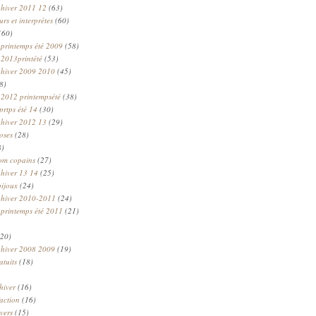
 hiver 2011 12
(63)
rs et interprètes
(60)
(60)
 printemps été 2009
(58)
 2013printété
(53)
 hiver 2009 2010
(45)
8)
 2012 printempsété
(38)
prtps été 14
(30)
 hiver 2012 13
(29)
oses
(28)
8)
om copains
(27)
 hiver 13 14
(25)
bijoux
(24)
n hiver 2010-2011
(24)
 printemps été 2011
(21)
20)
 hiver 2008 2009
(19)
atuits
(18)
hiver
(16)
faction
(16)
ivers
(15)