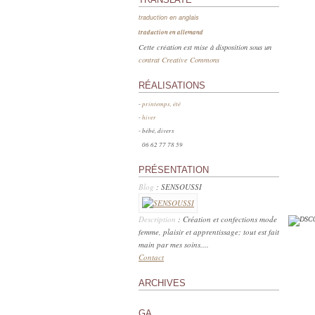
traduction en anglais
traduction en allemand
Cette création est mise à disposition sous un
contrat Creative Commons
RÉALISATIONS
-
printemps, été
-
hiver
- bébé, divers
06 62 77 78 59
PRÉSENTATION
Blog
: SENSOUSSI
Description
: Création et confections mode
femme, plaisir et apprentissage; tout est fait
main par mes soins....
Contact
ARCHIVES
GA