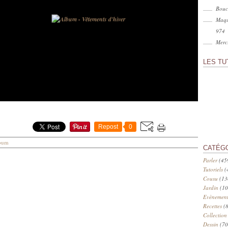
Bouc
Maqu
974
Merci
LES TU
Repost
0
bum
CATÉG
Parler
(45
Tutoriels
(
Cousu
(13
Jardin
(10
Evènement
Recettes
(8
Collection
Dessin
(70