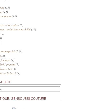
ture
(13)
rs
(13)
s visiteurs
(13)
 si vous voulez
(10)
uses - turbulettes pour bébé
(10)
(9)
9)
)
 printemps été 15
(9)
s
(8)
 foulards
(7)
 2015 prtpsété
(7)
 hiver 1415
(5)
 hiver 2014 15
(4)
RCHER
TIQUE: SENSOUSSI COUTURE