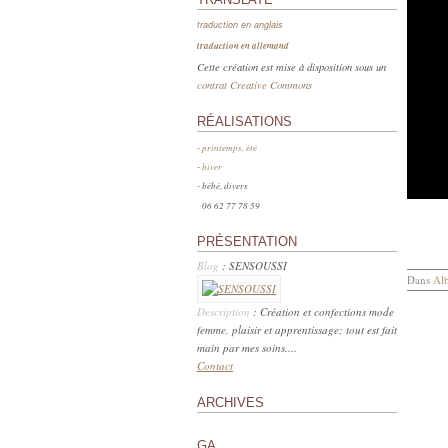
traduction en anglais
traduction en allemand
Cette création est mise à disposition sous un
contrat Creative Commons
RÉALISATIONS
-
printemps, été
-
hiver
- bébé, divers
06 62 77 78 59
PRÉSENTATION
Blog
: SENSOUSSI
Dans
Al
Description
: Création et confections mode
femme, plaisir et apprentissage; tout est fait
main par mes soins....
Contact
ARCHIVES
GA