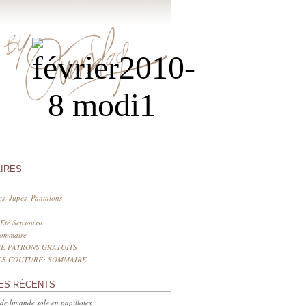
IRES
s, Jupes, Pantalons
Eté Sensoussi
sommaire
E PATRONS GRATUITS
LS COUTURE: SOMMAIRE
ES RÉCENTS
 de limande sole en papillotes