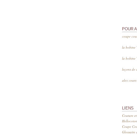
POUR 
coupe cou
la bobine
la bobine
leçons de 
alex cour
LIENS
Couture et
Hellocoto
Coupe Cout
Glossaire d