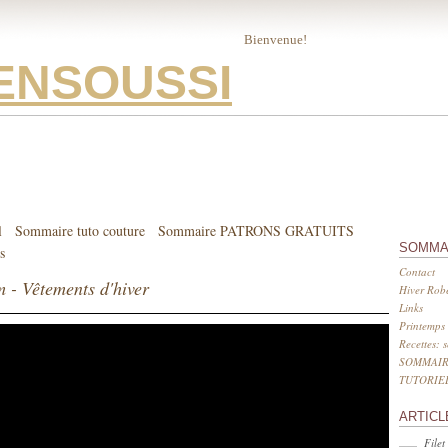
Bienvenue!
ENSOUSSI
l
Sommaire tuto couture
Sommaire PATRONS GRATUITS
SOMMA
s
Contact
 - Vêtements d'hiver
Hiver Robe
Links
Printemps 
Recettes: 
SOMMAIR
TUTORIE
ARTICL
Filet