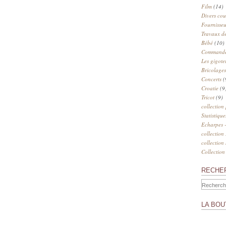
Film
(14)
Divers cou
Fournisseu
Travaux de
Bébé
(10)
Commander
Les gigote
Bricolages
Concerts
(
Croatie
(9
Tricot
(9)
collection
Statistique
Echarpes -
collection
collection
Collection
RECHE
LA BOU