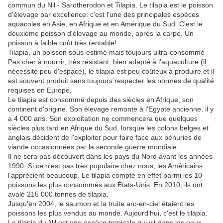
commun du Nil - Sarotherodon et Tilapia. Le tilapia est le poisson
d'élevage par excellence: c'est l'une des principales espèces
aquacoles en Asie, en Afrique et en Amérique du Sud. C'est le
deuxième poisson d'élevage au monde, après la carpe. Un
poisson à faible coût très rentable!
Tilapia, un poisson sous-estimé mais toujours ultra-consommé
Pas cher à nourrir, très résistant, bien adapté à l'aquaculture (il
nécessite peu d'espace), le tilapia est peu coûteux à produire et il
est souvent produit sans toujours respecter les normes de qualité
requises en Europe.
Le tilapia est consommé depuis des siècles en Afrique, son
continent d'origine. Son élevage remonte à l'Egypte ancienne, il y
a 4 000 ans. Son exploitation ne commencera que quelques
siècles plus tard en Afrique du Sud, lorsque les colons belges et
anglais décident de l'exploiter pour faire face aux pénuries de
viande occasionnées par la seconde guerre mondiale.
Il ne sera pas découvert dans les pays du Nord avant les années
1990. Si ce n'est pas très populaire chez nous, les Américains
l'apprécient beaucoup. Le tilapia compte en effet parmi les 10
poissons les plus consommés aux États-Unis. En 2010, ils ont
avalé 215 000 tonnes de tilapia.
Jusqu'en 2004, le saumon et la truite arc-en-ciel étaient les
poissons les plus vendus au monde. Aujourd'hui, c'est le tilapia.
Le tilapia du Nil est une espèce tropicale qui vit dans les eaux