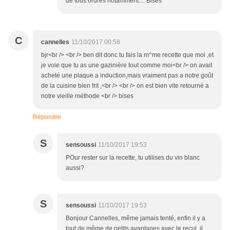
de tous ordres notamment.... Bises
C
cannelles
11/10/2017 00:58
bjr<br /> <br /> ben dit donc tu fais la m^me recette que moi ,et
je voie que tu as une gazinière tout comme moi<br /> on avait
acheté une plaque a induction,mais vraiment pas a notre goût
de la cuisine bien frit ,<br /> <br /> on est bien vite retourné a
notre vieille méthode <br /> bises
Répondre
S
sensoussi
11/10/2017 19:53
POur rester sur la recette, tu utilises du vin blanc
aussi?
S
sensoussi
11/10/2017 19:53
Bonjour Cannelles, même jamais tenté, enfin il y a
tout de même de petits avantages avec le recul, il