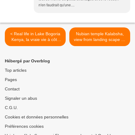
n'en faudrait qu'une....
< Real life in Lake Bogoria
Nubian temple Kalabsha,
Kenya, la vraie vie à côté
view from landing scape so
du lac Bogoria au Kenya
new >
Hébergé par Overblog
Top articles
Pages
Contact
Signaler un abus
C.G.U.
Cookies et données personnelles
Préférences cookies