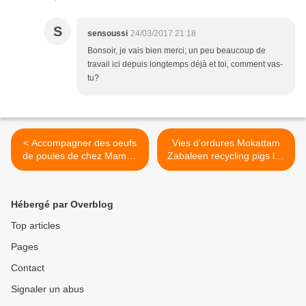
S
sensoussi
24/03/2017 21:18
Bonsoir, je vais bien merci; un peu beaucoup de
travail ici depuis longtemps déjà et toi, comment vas-
tu?
< Accompagner des oeufs
Vies d'ordures Mokattam
de poules de chez Maman
Zabaleen recycling pigs les
;)
chiffoniers du Caire >
Hébergé par Overblog
Top articles
Pages
Contact
Signaler un abus