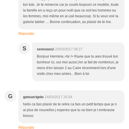
ton tuto. Je te remercie car je couds toujours ce modèle, toute
la famille en a reçu un pour noël que ce soit les hommes ou
les femmes, moi même en ai usé beaucoup. Si tu veux voir la
galerie tablier .... Bonne continuation, au plaisir de te lire.
Répondre
S
sensoussi
25/03/2017 08:27
Bonjour Hermine,<br /> Ravie que tu aies trouvé ton
bonheur ici, oui moi aussi j'en ai fait de nombreux, je
viens d'en laisser 2 au Caire récemment lors d'une
visite chez mes amies... Bien à toi
G
gateuxrigolo
24/03/2017 20:34
hello ca fais plaisir de te relire ca fais un petit temps que je n
ai plus de nouvelles j esperes que tu va bien je t embrasse
bisous
Répondre