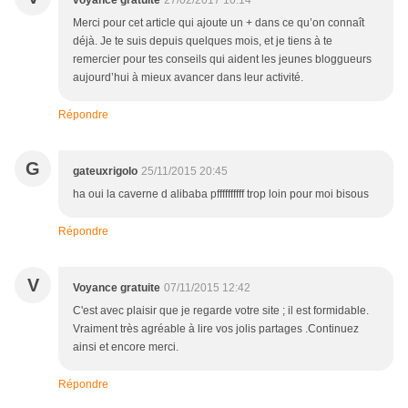
voyance gratuite
27/02/2017 10:14
Merci pour cet article qui ajoute un + dans ce qu’on connaît
déjà. Je te suis depuis quelques mois, et je tiens à te
remercier pour tes conseils qui aident les jeunes bloggueurs
aujourd’hui à mieux avancer dans leur activité.
Répondre
G
gateuxrigolo
25/11/2015 20:45
ha oui la caverne d alibaba pffffffffff trop loin pour moi bisous
Répondre
V
Voyance gratuite
07/11/2015 12:42
C'est avec plaisir que je regarde votre site ; il est formidable.
Vraiment très agréable à lire vos jolis partages .Continuez
ainsi et encore merci.
Répondre