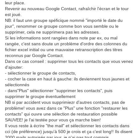
leur place.
Revenir au nouveau Google Contact, rafraîchir l'écran et le tour
est joué.
NB: il faut unn groupe spéficique nommé "importé le date du
jour", renommer ce groupe comme bon vous semble ou le
supprimer, cela ne supprimera pas les adresses.
Si les informations sont rangées dans note par ex, ou mal
rangée, c'est sans doute un problème d'ordre des colonnes du
fichier excel initial ou une mauvaise retranscription des titres
reconnus par Google Contact.
Dans ce cas conseil : supprimer tous les contacts que vous venez
d'ajouter:
- sélectionner le groupe de contacts,
- cocher la case en haut à gauche: ils deviennent tous jaunes et
sélectionnés
- dans"Plus" sélectionner "supprimer les contacts", puis
supprimer le groupe éventuellement
NB si par accident vous supprimiezr d'autres contacts, pas de
problème! vous avez dans ce "Plus" une fonction "restaurer les
contacts" qui ouvre une sélection de restauration possible
SAUVEE! je l'ai testée pour vous ça marche bien!
Il vous reste à écrire "the mail" et sélectionner les contacts dans
cci (de préférence) jusqu'à 500 je crois et ça c'est long!! Ils disent
2000 mails autorisés par jour, je n'ai pas tout compris