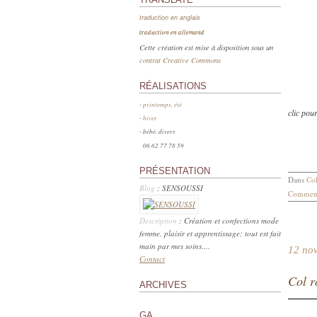
traduction en anglais
traduction en allemand
Cette création est mise à disposition sous un
contrat Creative Commons
RÉALISATIONS
-
printemps, été
clic pou
-
hiver
- bébé, divers
06 62 77 78 59
PRÉSENTATION
Dans
Col
Blog
: SENSOUSSI
Comment
Description
: Création et confections mode
femme, plaisir et apprentissage; tout est fait
main par mes soins....
12 no
Contact
Col r
ARCHIVES
GA