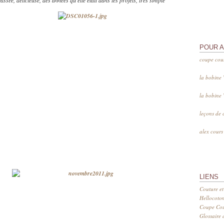
ssée, délicieuse, des années qu'elle était dans les projets, très simple
POUR 
coupe cou
la bobine
la bobine
leçons de 
alex cour
LIENS
Couture et
Hellocoto
Coupe Cout
Glossaire d