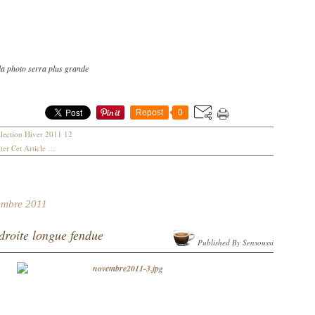
la photo serra plus grande
Repost
0
lection Hiver 2011 12
er Cet Article
…
embre 2011
droite longue fendue
Published By Sensoussi