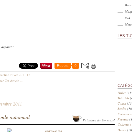
Bouc
Maqu
974
Merci
LES TU
r agrandir
Repost
0
lection Hiver 2011 12
er Cet Article
…
CATÉG
Parler
(45
Tutoriels
(
Cousu
(13
vembre 2011
Jardin
(10
Evènement
oulé automnal
Recettes
(8
Published By Sensoussi
Collection
Dessin
(70