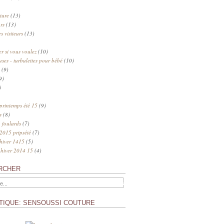
ture
(13)
rs
(13)
s visiteurs
(13)
 si vous voulez
(10)
uses - turbulettes pour bébé
(10)
(9)
9)
)
 printemps été 15
(9)
s
(8)
 foulards
(7)
 2015 prtpsété
(7)
 hiver 1415
(5)
 hiver 2014 15
(4)
RCHER
TIQUE: SENSOUSSI COUTURE