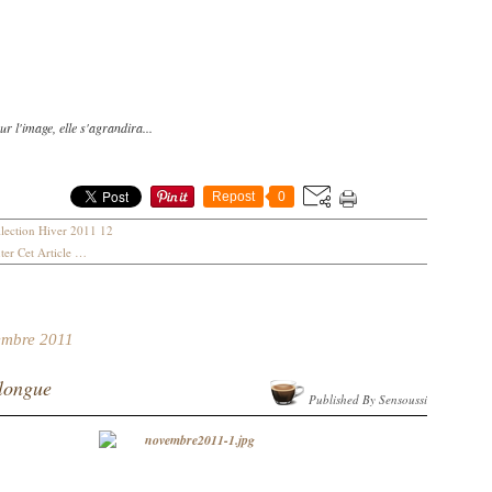
ur l'image, elle s'agrandira...
Repost
0
lection Hiver 2011 12
er Cet Article
…
embre 2011
longue
Published By Sensoussi