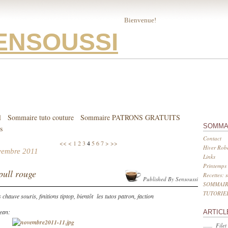
Bienvenue!
ENSOUSSI
l
Sommaire tuto couture
Sommaire PATRONS GRATUITS
SOMMA
s
Contact
<<
<
1
2
3
4
5
6
7
>
>>
Hiver Robe
vembre 2011
Links
Printemps 
 pull rouge
Recettes: 
Published By Sensoussi
SOMMAIR
TUTORIE
chauve souris, finitions tiptop, bientôt les tutos patron, faction
Jean:
ARTICL
Filet