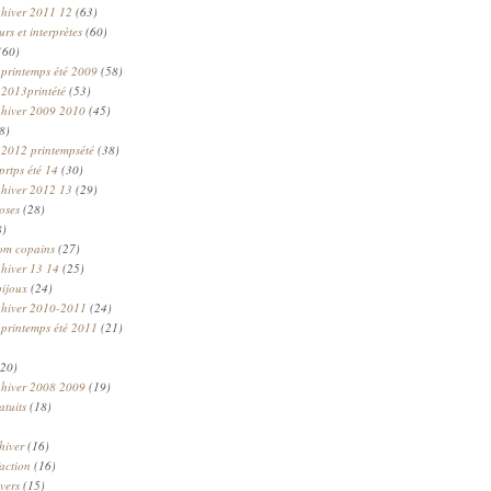
 hiver 2011 12
(63)
rs et interprètes
(60)
(60)
 printemps été 2009
(58)
 2013printété
(53)
 hiver 2009 2010
(45)
8)
 2012 printempsété
(38)
prtps été 14
(30)
 hiver 2012 13
(29)
oses
(28)
8)
om copains
(27)
 hiver 13 14
(25)
bijoux
(24)
n hiver 2010-2011
(24)
 printemps été 2011
(21)
20)
 hiver 2008 2009
(19)
atuits
(18)
hiver
(16)
faction
(16)
ivers
(15)