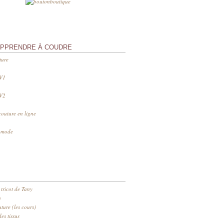
APPRENDRE À COUDRE
ture
 V1
 V2
couture en ligne
s mode
 tricot de Tany
n
ure (les cours)
es tissus