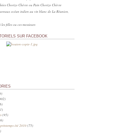
hées Chorizo Chèvre ou Pain Chorizo Chèvre
ereaux océan indien au vin blanc de La Réunion,
 les filles ou ces messieurs
TORIELS SUR FACEBOOK
ORIES
9)
402)
6)
1)
s
(95)
6)
 printemps été 2010
(75)
)