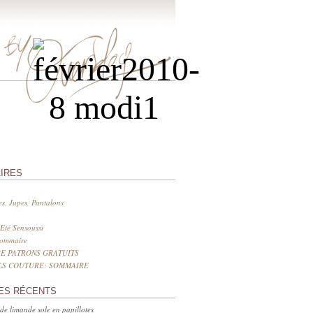
IRES
s, Jupes, Pantalons
Eté Sensoussi
sommaire
E PATRONS GRATUITS
LS COUTURE: SOMMAIRE
ES RÉCENTS
 de limande sole en papillotes