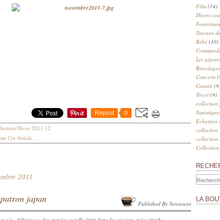
Film
(14)
Divers cou
Fournisseu
Travaux de
Bébé
(10)
Commander
Les gigote
Bricolages
Concerts
(
Croatie
(9
Tricot
(9)
collection
Statistique
Repost
0
Echarpes -
lection Hiver 2011 12
collection
er Cet Article
…
collection
Collection
RECHE
embre 2011
patron japan
LA BOU
Published By Sensoussi