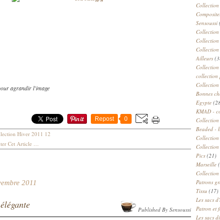
Collection
Compositeu
Sensoussi
Collection
Collection
Collection
Ailleurs
(3
Collection
collection 
Collection
pour agrandir l'image
Bonnes ch
Egypte
(2
KMAD - c
Repost
0
Collection
Beaded - 
lection Hiver 2011 12
Collectio
er Cet Article
…
Collection
Pics
(21)
Marseille
(
Collection
Patrons gr
vembre 2011
Tissu
(17)
Les sacs d'
élégante
Patron et 
Published By Sensoussi
Les sacs d