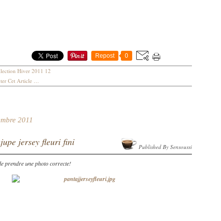
Repost
0
lection Hiver 2011 12
er Cet Article
…
embre 2011
jupe jersey fleuri fini
Published By Sensoussi
 de prendre une photo correcte!