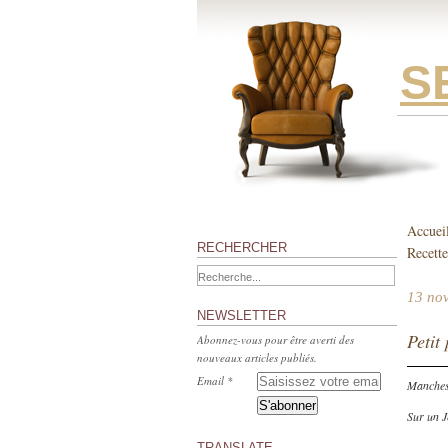
S
Accuei
RECHERCHER
Recette
13 no
NEWSLETTER
Petit
Abonnez-vous pour être averti des
nouveaux articles publiés.
Email
Manches 
Sur un 
TRANSLATE