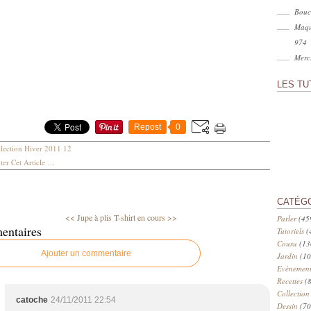
Bouc
Maqu
974
Merci
LES TU
Repost
0
lection Hiver 2011 12
er Cet Article
…
CATÉG
<< Jupe à plis
T-shirt en cours >>
Parler
(45
entaires
Tutoriels
(
Cousu
(13
Ajouter un commentaire
Jardin
(10
Evènement
Recettes
(8
Collection
catoche
24/11/2011 22:54
Dessin
(70