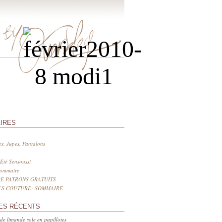
IRES
s, Jupes, Pantalons
Eté Sensoussi
sommaire
E PATRONS GRATUITS
LS COUTURE: SOMMAIRE
ES RÉCENTS
 de limande sole en papillotes