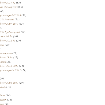
 hiver 2011 12
(63)
rs et interprètes
(60)
(60)
 printemps été 2009
(58)
 2013printété
(53)
 hiver 2009 2010
(45)
8)
 2012 printempsété
(38)
prtps été 14
(30)
 hiver 2012 13
(29)
oses
(28)
8)
om copains
(27)
 hiver 13 14
(25)
bijoux
(24)
n hiver 2010-2011
(24)
 printemps été 2011
(21)
20)
 hiver 2008 2009
(19)
atuits
(18)
hiver
(16)
faction
(16)
ivers
(15)