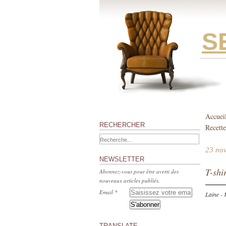
S
Accuei
RECHERCHER
Recette
23 no
NEWSLETTER
T-shi
Abonnez-vous pour être averti des
nouveaux articles publiés.
Email
Laine - 
TRANSLATE