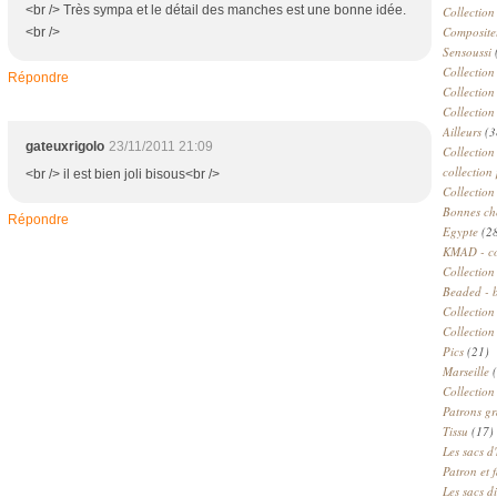
<br /> Très sympa et le détail des manches est une bonne idée.
Collection
Compositeu
<br />
Sensoussi
Collection
Répondre
Collection
Collection
Ailleurs
(3
gateuxrigolo
23/11/2011 21:09
Collection
collection 
<br /> il est bien joli bisous<br />
Collection
Bonnes ch
Répondre
Egypte
(2
KMAD - c
Collection
Beaded - 
Collectio
Collection
Pics
(21)
Marseille
(
Collection
Patrons gr
Tissu
(17)
Les sacs d'
Patron et 
Les sacs d