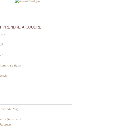
APPRENDRE À COUDRE
ture
 V1
 V2
couture en ligne
s mode
 tricot de Tany
n
ure (les cours)
es tissus