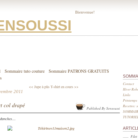
Bienvenue!
ENSOUSSI
l
Sommaire tuto couture
Sommaire PATRONS GRATUITS
SOMMA
s
Contact
<< Jupe à plis
T-shirt en cours >>
Hiver Robe
vembre 2011
Links
Printemps 
rt col drapé
Recettes: 
Published By Sensoussi
SOMMAIR
TUTORIE
Manches....
ARTICL
Filet