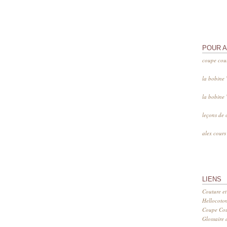
POUR 
coupe cou
la bobine
la bobine
leçons de 
alex cour
LIENS
Couture et
Hellocoto
Coupe Cout
Glossaire d