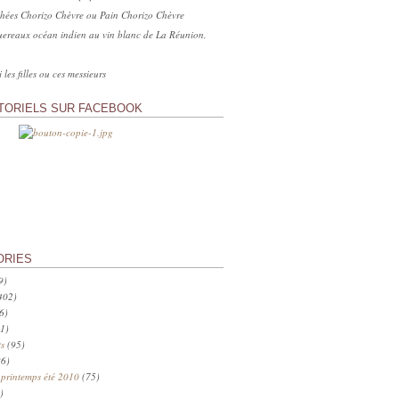
hées Chorizo Chèvre ou Pain Chorizo Chèvre
ereaux océan indien au vin blanc de La Réunion,
 les filles ou ces messieurs
TORIELS SUR FACEBOOK
ORIES
9)
402)
6)
1)
s
(95)
6)
 printemps été 2010
(75)
)