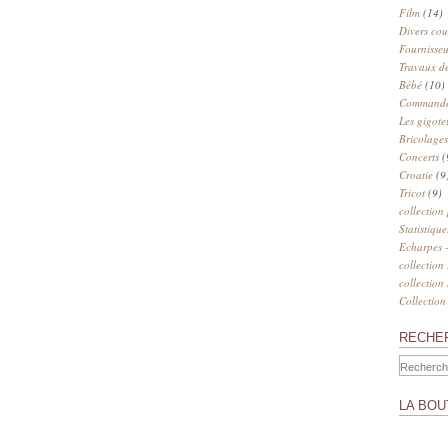
Film
(14)
Divers cou
Fournisseu
Travaux de
Bébé
(10)
Commander
Les gigote
Bricolages
Concerts
(
Croatie
(9
Tricot
(9)
collection
Statistique
Echarpes -
collection
collection
Collection
RECHE
LA BOU