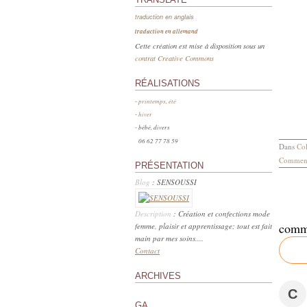
traduction en anglais
traduction en allemand
Cette création est mise à disposition sous un
contrat Creative Commons
RÉALISATIONS
-
printemps, été
-
hiver
- bébé, divers
06 62 77 78 59
Dans
Col
Comment
PRÉSENTATION
Blog
: SENSOUSSI
Description
: Création et confections mode
comm
femme, plaisir et apprentissage; tout est fait
main par mes soins....
Contact
ARCHIVES
C
GA