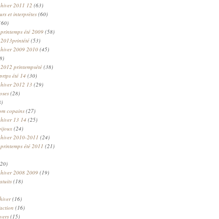
 hiver 2011 12
(63)
rs et interprètes
(60)
(60)
 printemps été 2009
(58)
 2013printété
(53)
 hiver 2009 2010
(45)
8)
 2012 printempsété
(38)
prtps été 14
(30)
 hiver 2012 13
(29)
oses
(28)
8)
om copains
(27)
 hiver 13 14
(25)
bijoux
(24)
n hiver 2010-2011
(24)
 printemps été 2011
(21)
20)
 hiver 2008 2009
(19)
atuits
(18)
hiver
(16)
faction
(16)
ivers
(15)