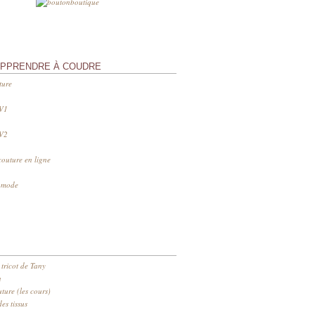
APPRENDRE À COUDRE
ture
 V1
 V2
couture en ligne
s mode
 tricot de Tany
n
ure (les cours)
es tissus