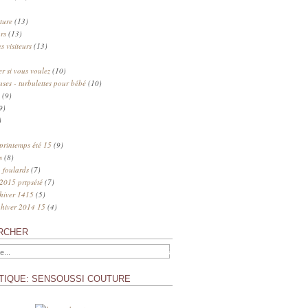
ture
(13)
rs
(13)
s visiteurs
(13)
 si vous voulez
(10)
uses - turbulettes pour bébé
(10)
(9)
9)
)
 printemps été 15
(9)
s
(8)
 foulards
(7)
 2015 prtpsété
(7)
 hiver 1415
(5)
 hiver 2014 15
(4)
RCHER
TIQUE: SENSOUSSI COUTURE