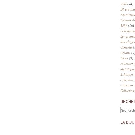
Film
(14)
Divers cou
Fournisseu
Travaux de
Bébé
(10)
Commander
Les gigote
Bricolages
Concerts
(
Croatie
(9
Tricot
(9)
collection
Statistique
Echarpes -
collection
collection
Collection
RECHE
LA BOU