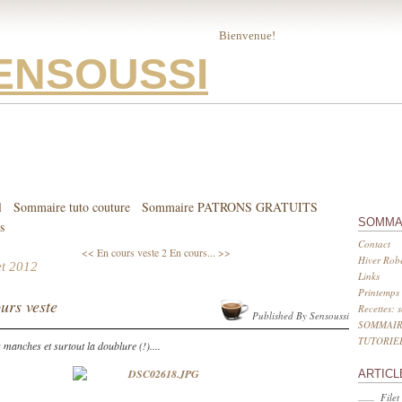
Bienvenue!
ENSOUSSI
l
Sommaire tuto couture
Sommaire PATRONS GRATUITS
SOMMA
s
Contact
<< En cours veste 2
En cours... >>
Hiver Robe
let 2012
Links
Printemps 
urs veste
Recettes: 
Published By Sensoussi
SOMMAIR
TUTORIE
s manches et surtout la doublure (!)....
ARTICL
Filet