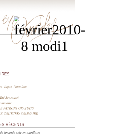
IRES
s, Jupes, Pantalons
Eté Sensoussi
sommaire
E PATRONS GRATUITS
LS COUTURE: SOMMAIRE
ES RÉCENTS
 de limande sole en papillotes