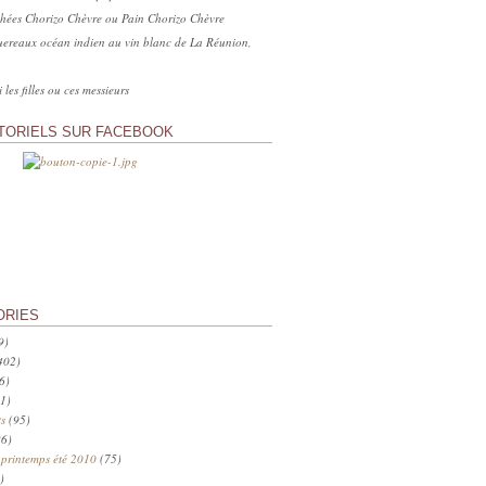
hées Chorizo Chèvre ou Pain Chorizo Chèvre
ereaux océan indien au vin blanc de La Réunion,
 les filles ou ces messieurs
TORIELS SUR FACEBOOK
ORIES
9)
402)
6)
1)
s
(95)
6)
 printemps été 2010
(75)
)