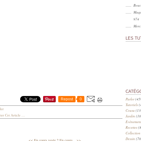
Bouc
Maqu
974
Merci
LES TU
CATÉG
Parler
(45
Repost
0
Tutoriels
(
ler
Cousu
(13
er Cet Article
…
Jardin
(10
Evènement
Recettes
(8
Collection
Dessin
(70
<< En cours veste 2
En cours... >>