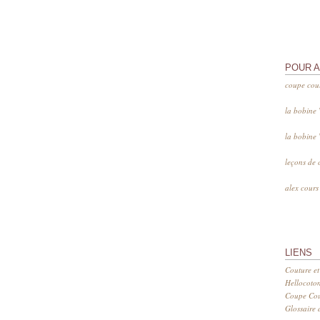
POUR 
coupe cou
la bobine
la bobine
leçons de 
alex cour
LIENS
Couture et
Hellocoto
Coupe Cout
Glossaire d