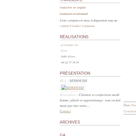
traduction en anglais
traduction en allemand
Cette création est mise à disposition sous un
contrat Creative Commons
RÉALISATIONS
-
printemps, été
-
hiver
- bébé, divers
06 62 77 78 59
PRÉSENTATION
Blog
: SENSOUSSI
Description
: Création et confections mode
femme, plaisir et apprentissage; tout est fait
Dans
Par
main par mes soins....
Contact
Comment
ARCHIVES
GA