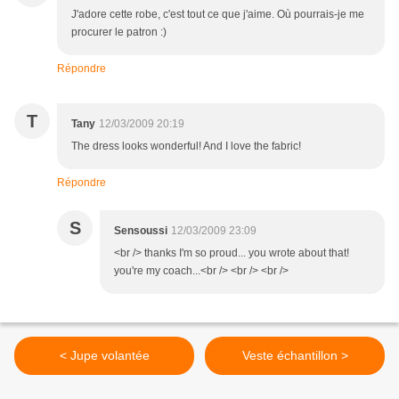
J'adore cette robe, c'est tout ce que j'aime. Où pourrais-je me
procurer le patron :)
Répondre
T
Tany
12/03/2009 20:19
The dress looks wonderful! And I love the fabric!
Répondre
S
Sensoussi
12/03/2009 23:09
<br /> thanks I'm so proud... you wrote about that!
you're my coach...<br /> <br /> <br />
< Jupe volantée
Veste échantillon >